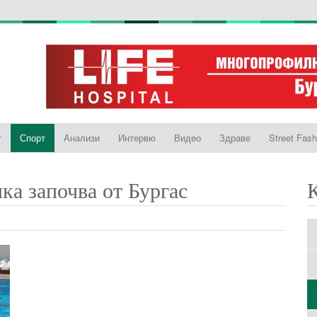
т
Спорт
Анализи
Интервю
Видео
Здраве
Street Fash
ка започва от Бургас