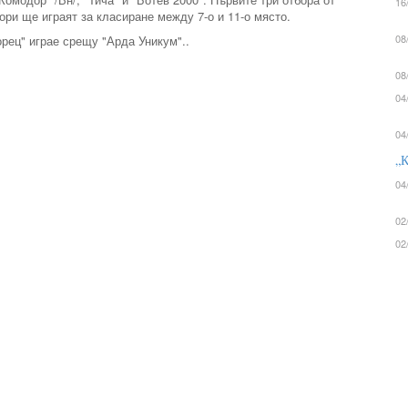
16
ри ще играят за класиране между 7-о и 11-о място.
08
рец" играе срещу "Арда Уникум"..
08
04
04
„К
04
02
02