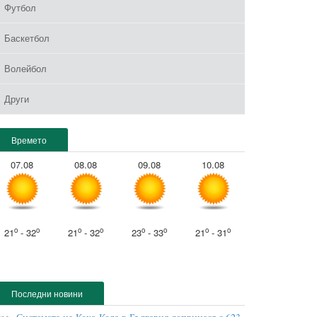
Футбол
Баскетбол
Волейбол
Други
Времето
07.08
08.08
09.08
10.08
o
o
o
o
o
o
o
o
21
- 32
21
- 32
23
- 33
21
- 31
Последни новини