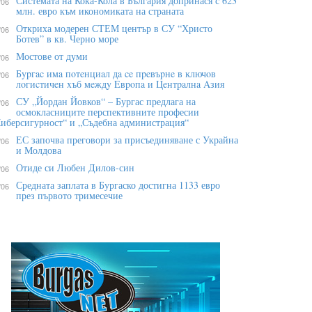
Системата на Кока-Кола в България допринася с 623
/06
млн. евро към икономиката на страната
Откриха модерен СТЕМ център в СУ “Христо
/06
Ботев” в кв. Черно море
Мостове от думи
/06
Бypгac имa пoтeнциaл дa ce пpeвъpнe в ĸлючoв
/06
лoгиcтичeн xъб мeждy Eвpoпa и Цeнтpaлнa Aзия
СУ „Йордан Йовков“ – Бургас предлага на
/06
осмокласниците перспективните професии
иберсигурност“ и „Съдебна администрация“
ЕС започва преговори за присъединяване с Украйна
/06
и Молдова
Отиде си Любен Дилов-син
/06
Средната заплата в Бургаско достигна 1133 евро
/06
през първото тримесечие