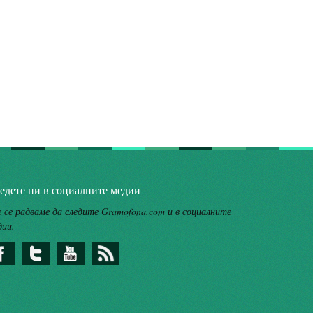
едете ни в социалните медии
 се радваме да следите Gramofona.com и в социалните
дии.