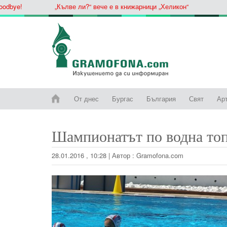
ye!
„Кълве ли?“ вече е в книжарници „Хеликон“
От днес
Бургас
България
Свят
Ар
Шампионатът по водна топ
28.01.2016 , 10:28
|
Автор :
Gramofona.com