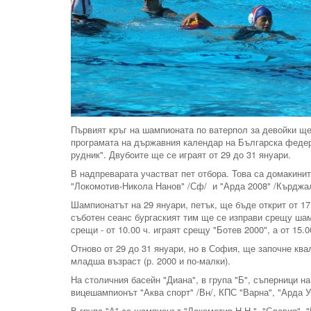
Първият кръг на шампионата по ватерпол за девойки ще 
програмата на държавния календар на Българска федера
рудник". Двубоите ще се играят от 29 до 31 януари.
В надпреварата участват пет отбора. Това са домакинит
"Локомотив-Никола Нанов" /Сф/ и "Арда 2008" /Кърджа
Шампионатът на 29 януари, петък, ще бъде открит от 17
съботен сеанс бургаският тим ще се изправи срещу шам
срещи - от 10.00 ч. играят срещу "Ботев 2000", а от 15
Отново от 29 до 31 януари, но в София, ще започне кв
младша възраст (р. 2000 и по-малки).
На столичния басейн "Диана", в група "Б", съперници 
вицешампионът "Аква спорт" /Вн/, КПС "Варна", "Арда У
В група "А" са шампионът "Локомотив-Н.Н.", "Славия", "