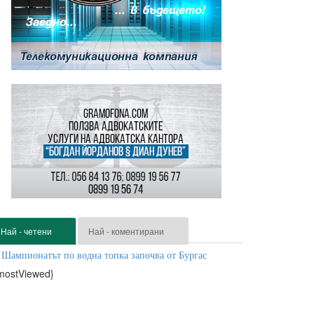
Най - четени
Най - коментирани
Шампионатът по водна топка започва от Бургас
mostViewed}