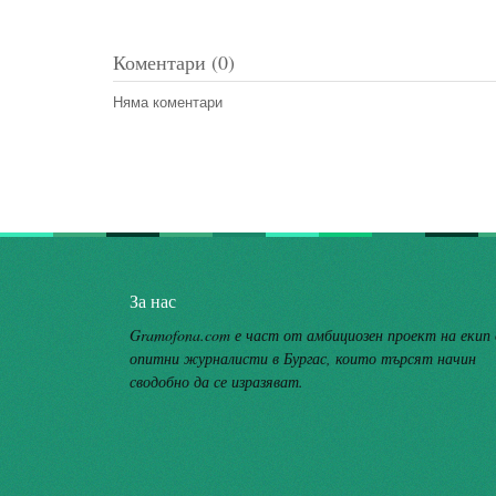
Коментари (0)
Няма коментари
За нас
Gramofona.com е част от амбициозен проект на екип
опитни журналисти в Бургас, които търсят начин
сводобно да се изразяват.