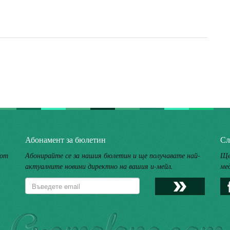
Абонамент за бюлетин
Сл
 от
Абонирайте се за нашия бюлетин и ще получавате най-
Ще
актуалните новини директно на вашия и-мейл.
ме