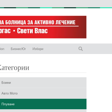
ion
БизнесЮг
Избори
Категории
Боини
Авто Мото
Плуване