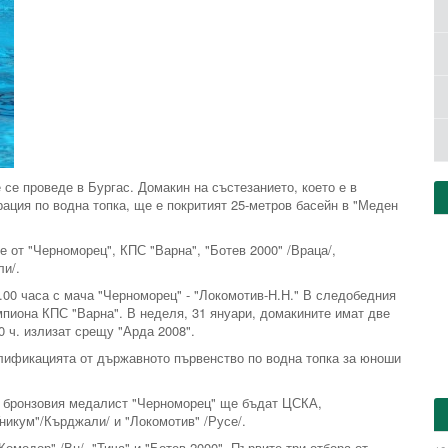
се проведе в Бургас. Домакин на състезанието, което е в
ция по водна топка, ще е покритият 25-метров басейн в "Меден
е от "Черноморец", КПС "Варна", "Ботев 2000" /Враца/,
ли/.
.00 часа с мача "Черноморец" - "Локомотив-Н.Н." В следобедния
пиона КПС "Варна". В неделя, 31 януари, домакините имат две
.00 ч. излизат срещу "Арда 2008".
алификацията от държавното първенство по водна топка за юноши
на бронзовия медалист "Черноморец" ще бъдат ЦСКА,
никум"/Кърджали/ и "Локомотив" /Русе/.
Комодор" /Вн/, "Тича" и "Ботев 2000". Първите три отбора от