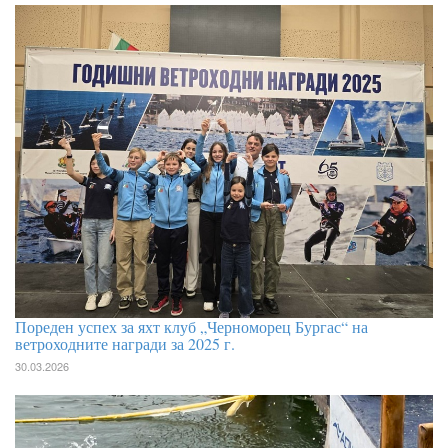
Пореден успех за яхт клуб „Черноморец Бургас“ на
ветроходните награди за 2025 г.
30.03.2026