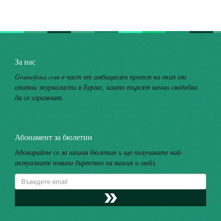
За нас
Gramofona.com е част от амбициозен проект на екип от
опитни журналисти в Бургас, които търсят начин сводобно
да се изразяват.
Абонамент за бюлетин
Абонирайте се за нашия бюлетин и ще получавате най-
актуалните новини директно на вашия и-мейл.