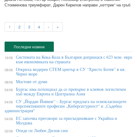
Стоименова триумфират, Дарен Кирилов направи „хеттрик“ на гръб
1
2
3
4
›
»
Последни новини
Системата на Кока-Кола в България допринася с 623 млн. евро
16/06
към икономиката на страната
Откриха модерен СТЕМ център в СУ “Христо Ботев” в кв.
08/06
Черно море
Мостове от думи
08/06
Бypгac имa пoтeнциaл дa ce пpeвъpнe в ĸлючoв лoгиcтичeн
04/06
xъб мeждy Eвpoпa и Цeнтpaлнa Aзия
СУ „Йордан Йовков“ – Бургас предлага на осмокласниците
04/06
перспективните професии „Киберсигурност“ и „Съдебна
администрация“
ЕС започва преговори за присъединяване с Украйна и
04/06
Молдова
Отиде си Любен Дилов-син
02/06