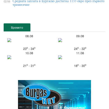
Средната заплата в Бургаско достигна 1133 евро през първото
02/06
тримесечие
Времето
08.08
09.08
o
o
o
o
23
- 34
24
- 32
10.08
11.08
o
o
o
o
21
- 31
18
- 30