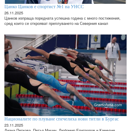
Цанко Цанков е спортист №1 на УНСС
26.11.2025
Цанков изпраща поредната успешна година с много постижения,
сред които се открояват преплуването на Северния канал
Националите по плуване спечелиха нови титли в Бургас
23.11.2025
Диана Петкова, Петър Мицин, Любомир Епитропов и Камелия