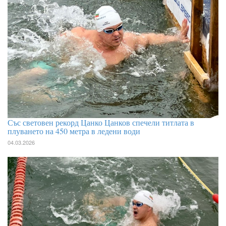
Със световен рекорд Цанко Цанков спечели титлата в
плуването на 450 метра в ледени води
04.03.2026