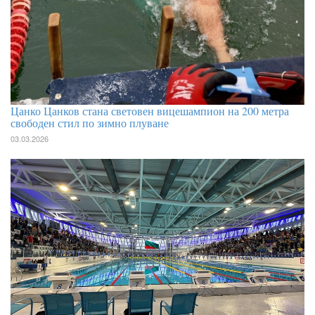
Цанко Цанков стана световен вицешампион на 200 метра
свободен стил по зимно плуване
03.03.2026