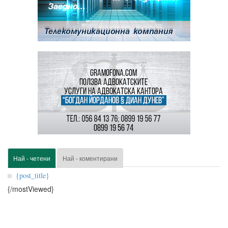
Най - четени
Най - коментирани
{post_title}
{/mostViewed}