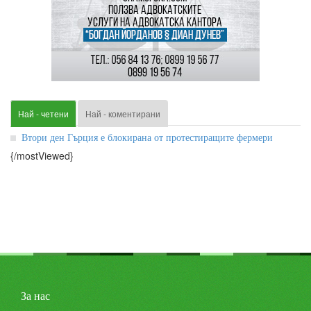
Най - четени
Най - коментирани
Втори ден Гърция е блокирана от протестиращите фермери
{/mostViewed}
За нас