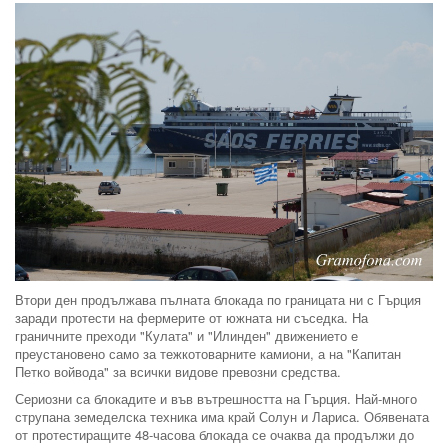
Втори ден продължава пълната блокада по границата ни с Гърция
заради протести на фермерите от южната ни съседка. На
граничните преходи "Кулата" и "Илинден" движението е
преустановено само за тежкотоварните камиони, а на "Капитан
Петко войвода" за всички видове превозни средства.
Сериозни са блокадите и във вътрешността на Гърция. Най-много
струпана земеделска техника има край Солун и Лариса. Обявената
от протестиращите 48-часова блокада се очаква да продължи до