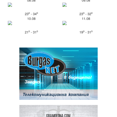
08.08
09.08
o
o
o
o
23
- 34
23
- 32
10.08
11.08
o
o
o
o
21
- 31
19
- 31