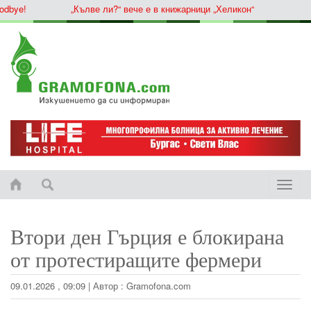
ye!
„Кълве ли?“ вече е в книжарници „Хеликон“
Toggle
naviga
Втори ден Гърция е блокирана
от протестиращите фермери
09.01.2026 , 09:09
|
Автор :
Gramofona.com