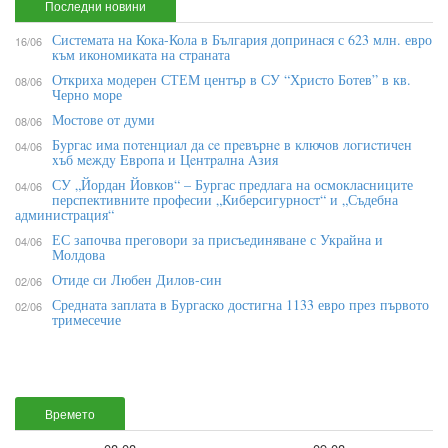
Последни новини
Системата на Кока-Кола в България допринася с 623 млн. евро
16/06
към икономиката на страната
Откриха модерен СТЕМ център в СУ “Христо Ботев” в кв.
08/06
Черно море
Мостове от думи
08/06
Бypгac имa пoтeнциaл дa ce пpeвъpнe в ĸлючoв лoгиcтичeн
04/06
xъб мeждy Eвpoпa и Цeнтpaлнa Aзия
СУ „Йордан Йовков“ – Бургас предлага на осмокласниците
04/06
перспективните професии „Киберсигурност“ и „Съдебна
администрация“
ЕС започва преговори за присъединяване с Украйна и
04/06
Молдова
Отиде си Любен Дилов-син
02/06
Средната заплата в Бургаско достигна 1133 евро през първото
02/06
тримесечие
Времето