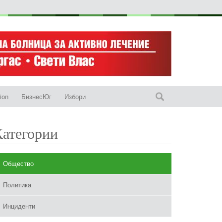
ion
БизнесЮг
Избори
Категории
Общество
Политика
Инциденти