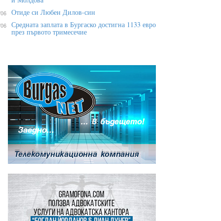
Отиде си Любен Дилов-син
/06
Средната заплата в Бургаско достигна 1133 евро
/06
през първото тримесечие