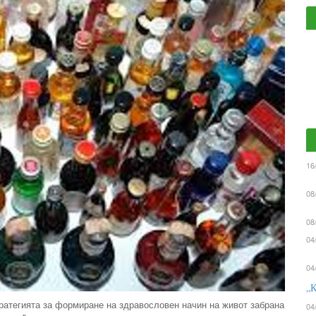
16
08
08
04
04
„К
ратегията за формиране на здравословен начин на живот забрана
04