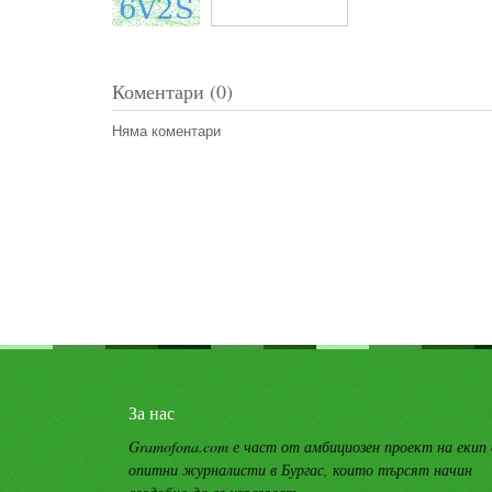
Коментари (0)
Няма коментари
За нас
Gramofona.com е част от амбициозен проект на екип
опитни журналисти в Бургас, които търсят начин