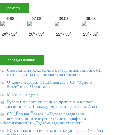
Времето
06.08
07.08
08.08
09.08
o
o
o
o
o
o
o
o
20
- 32
20
- 33
22
- 33
23
- 32
Последни новини
Системата на Кока-Кола в България допринася с 623
/06
млн. евро към икономиката на страната
Откриха модерен СТЕМ център в СУ “Христо
/06
Ботев” в кв. Черно море
Мостове от думи
/06
Бypгac имa пoтeнциaл дa ce пpeвъpнe в ĸлючoв
/06
лoгиcтичeн xъб мeждy Eвpoпa и Цeнтpaлнa Aзия
СУ „Йордан Йовков“ – Бургас предлага на
/06
осмокласниците перспективните професии
иберсигурност“ и „Съдебна администрация“
ЕС започва преговори за присъединяване с Украйна
/06
и Молдова