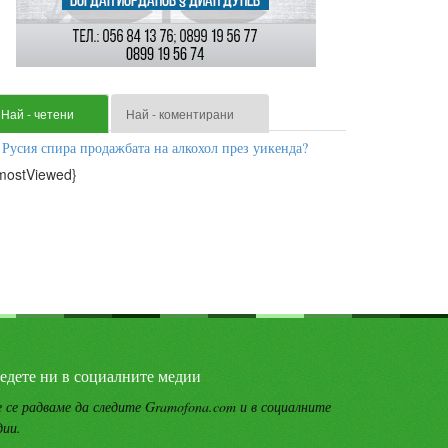
Най - четени
Най - коментирани
Русия спира продажбата на алкохол през уикенда?
mostViewed}
едете ни в социалните медии
 се радваме да следите Gramofona.com и в социалните
дии.