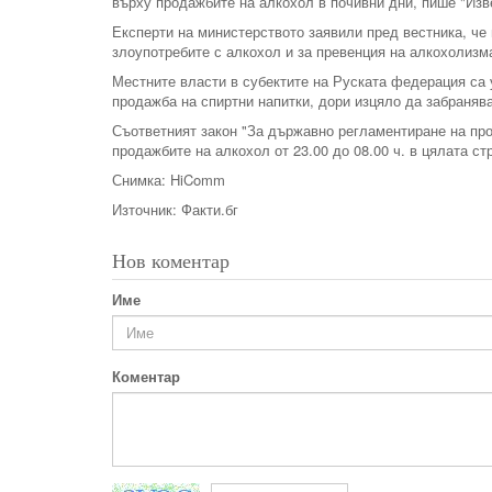
върху продажбите на алкохол в почивни дни, пише "Изв
Експерти на министерството заявили пред вестника, че
злоупотребите с алкохол и за превенция на алкохолизм
Местните власти в субектите на Руската федерация са
продажба на спиртни напитки, дори изцяло да забраняв
Съответният закон "За държавно регламентиране на прои
продажбите на алкохол от 23.00 до 08.00 ч. в цялата ст
Снимка: HiComm
Източник: Факти.бг
Нов коментар
Име
Коментар