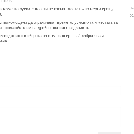
естия".
02
 в момента руските власти не вземат достатъчно мерки срещу
а.
02
 упълномощени да ограничават времето, условията и местата за
ат продажбата им на дребно, напомня изданието.
зводството и оборота на етилов спирт . . ." забранява и
рана.