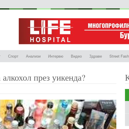
т
Спорт
Анализи
Интервю
Видео
Здраве
Street Fash
 алкохол през уикенда?