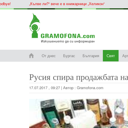
ye!
„Кълве ли?“ вече е в книжарници „Хеликон“
От днес
Бургас
България
Свят
Ар
Русия спира продажбата на
17.07.2017 , 09:27
|
Автор :
Gramofona.com