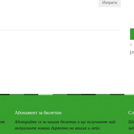
{/
Абонамент за бюлетин
Сл
 от
Абонирайте се за нашия бюлетин и ще получавате най-
Ще
актуалните новини директно на вашия и-мейл.
ме