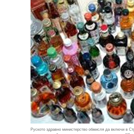
Руското здравно министерство обмисля да включи в Ст