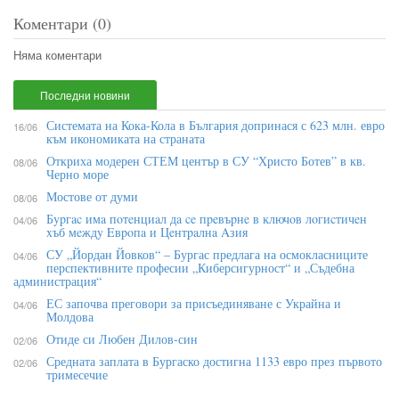
Коментари (0)
Няма коментари
Последни новини
Системата на Кока-Кола в България допринася с 623 млн. евро
16/06
към икономиката на страната
Откриха модерен СТЕМ център в СУ “Христо Ботев” в кв.
08/06
Черно море
Мостове от думи
08/06
Бypгac имa пoтeнциaл дa ce пpeвъpнe в ĸлючoв лoгиcтичeн
04/06
xъб мeждy Eвpoпa и Цeнтpaлнa Aзия
СУ „Йордан Йовков“ – Бургас предлага на осмокласниците
04/06
перспективните професии „Киберсигурност“ и „Съдебна
администрация“
ЕС започва преговори за присъединяване с Украйна и
04/06
Молдова
Отиде си Любен Дилов-син
02/06
Средната заплата в Бургаско достигна 1133 евро през първото
02/06
тримесечие