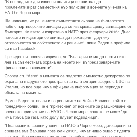
"В последните дни изявени политици се опитват да
проблематизират съвместния еър полисинг и военните учения на
НАТО в Черно море.
Ще напомня, че решението съвместната охрана на българското
небе с партньорските авиации да се извършва срещу заплащане от
България, бе взето и изпратено в НАТО през февруари 2016г. Днес
неговите инициатори се опитват да прехвърлят другиму
отговорността за собственото си решение", пише Радев в профила
си във Facebook.
Президентът посочва изрично, че "България няма да плати нито
лев за съвместната охрана на небето ни, въпреки заварените
финансови ангажименти".
Според сп. "Аеро" в момента се подготвя съвместно дежурство по
охрана на въздушното пространство на България заедно с ВВС на
Италия, но все още няма официална информация за периода и
обхвата на мисията.
Румен Радев отговаря и на репликите на Бойко Борисов, който в
понеделник обяви, че е "притеснен" от новините за разширяване на
военното присъствие на НАТО в Черно море, защото не може "да
има тръба (за газ), като долу плуват подводници".
"Планираните военни учения на НАТО в Черно море, договорени на
срещата във Варшава през юли 2016г., нямат нищо общо с идеята
за т.нар. Черноморска флотилия. Подобни учения се провеждат