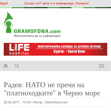
ye!
„Кълве ли?“ вече е в книжарници „Хеликон“
Toggle
naviga
Радев: НАТО не пречи на
"платноходките" в Черно море
22.02.2017 , 10:53
|
Автор :
Gramofona.com