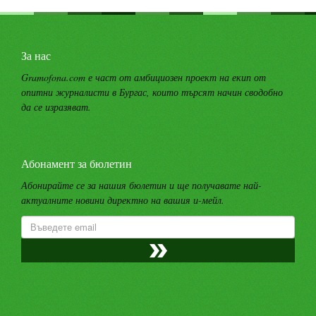
За нас
Gramofona.com е част от амбициозен проект на екип от
опитни журналисти в Бургас, които търсят начин сводобно
да се изразяват.
Абонамент за бюлетин
Абонирайте се за нашия бюлетин и ще получавате най-
актуалните новини директно на вашия и-мейл.