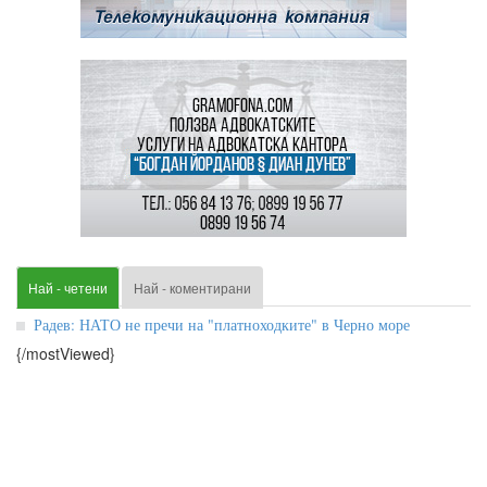
Най - четени
Най - коментирани
Радев: НАТО не пречи на "платноходките" в Черно море
{/mostViewed}