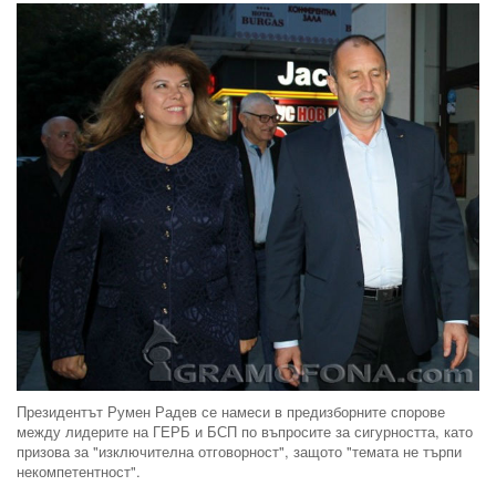
Президентът Румен Радев се намеси в предизборните спорове
между лидерите на ГЕРБ и БСП по въпросите за сигурността, като
призова за "изключителна отговорност", защото "темата не търпи
некомпетентност".