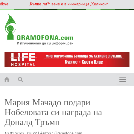
ye!
„Кълве ли?“ вече е в книжарници „Хеликон“
Toggle
naviga
Мария Мачадо подари
Нобеловата си награда на
Доналд Тръмп
16.01.2026 , 08:22
|
Автор :
Gramofona.com