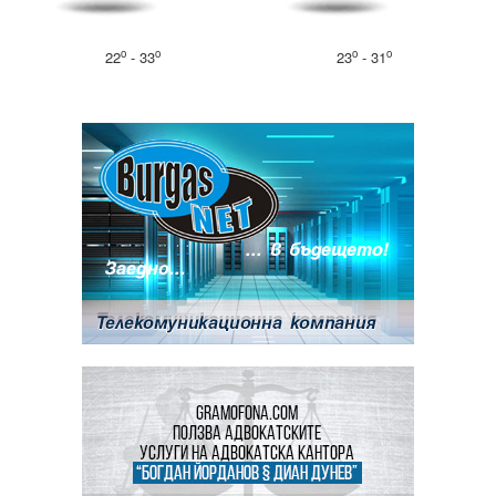
o
o
o
o
22
- 33
23
- 31