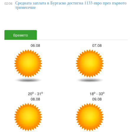
Средната заплата в Бургаско достигна 1133 евро през първото
02/06
тримесечие
Времето
06.08
07.08
o
o
o
o
20
- 31
18
- 33
08.08
09.08