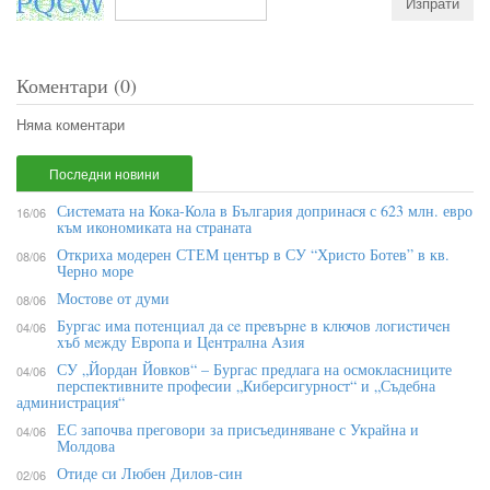
Коментари (0)
Няма коментари
Последни новини
Системата на Кока-Кола в България допринася с 623 млн. евро
16/06
към икономиката на страната
Откриха модерен СТЕМ център в СУ “Христо Ботев” в кв.
08/06
Черно море
Мостове от думи
08/06
Бypгac имa пoтeнциaл дa ce пpeвъpнe в ĸлючoв лoгиcтичeн
04/06
xъб мeждy Eвpoпa и Цeнтpaлнa Aзия
СУ „Йордан Йовков“ – Бургас предлага на осмокласниците
04/06
перспективните професии „Киберсигурност“ и „Съдебна
администрация“
ЕС започва преговори за присъединяване с Украйна и
04/06
Молдова
Отиде си Любен Дилов-син
02/06