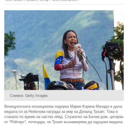
Снимка: Getty Images
Венецуелската опозиционна лидерка Мария Корина Мачадо е дала
медала си за Нобелова награда за мир на Доналд Тръмп. Това е
станало по време на частен обяд. Служител на Белия дом, цитиран
от "Ройтерс", потвърди, че Тръмп възнамерява да задържи медала.