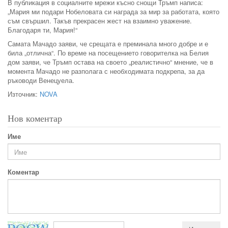
В публикация в социалните мрежи късно снощи Тръмп написа:
„Мария ми подари Нобеловата си награда за мир за работата, която
съм свършил. Такъв прекрасен жест на взаимно уважение.
Благодаря ти, Мария!“
Самата Мачадо заяви, че срещата е преминала много добре и е
била „отлична“. По време на посещението говорителка на Белия
дом заяви, че Тръмп остава на своето „реалистично“ мнение, че в
момента Мачадо не разполага с необходимата подкрепа, за да
ръководи Венецуела.
Източник:
NOVA
Нов коментар
Име
Коментар