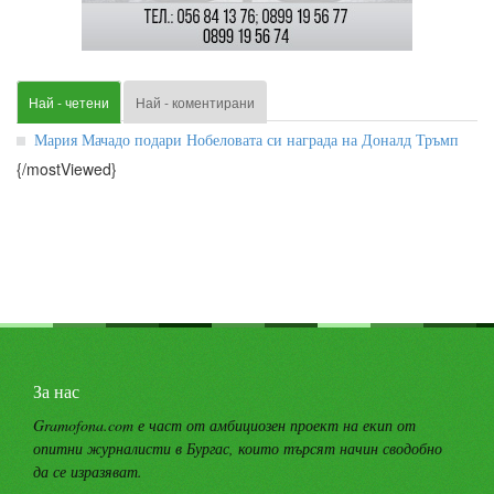
Най - четени
Най - коментирани
Мария Мачадо подари Нобеловата си награда на Доналд Тръмп
{/mostViewed}
За нас
Gramofona.com е част от амбициозен проект на екип от
опитни журналисти в Бургас, които търсят начин сводобно
да се изразяват.