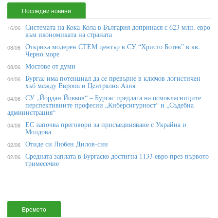
Последни новини
Системата на Кока-Кола в България допринася с 623 млн. евро
16/06
към икономиката на страната
Откриха модерен СТЕМ център в СУ “Христо Ботев” в кв.
08/06
Черно море
Мостове от думи
08/06
Бypгac имa пoтeнциaл дa ce пpeвъpнe в ĸлючoв лoгиcтичeн
04/06
xъб мeждy Eвpoпa и Цeнтpaлнa Aзия
СУ „Йордан Йовков“ – Бургас предлага на осмокласниците
04/06
перспективните професии „Киберсигурност“ и „Съдебна
администрация“
ЕС започва преговори за присъединяване с Украйна и
04/06
Молдова
Отиде си Любен Дилов-син
02/06
Средната заплата в Бургаско достигна 1133 евро през първото
02/06
тримесечие
Времето