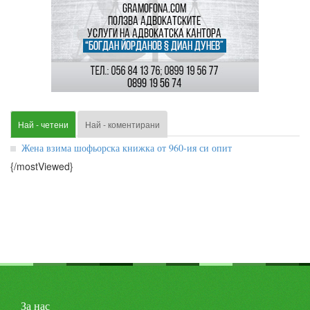
Най - четени
Най - коментирани
Жена взима шофьорска книжка от 960-ия си опит
{/mostViewed}
За нас