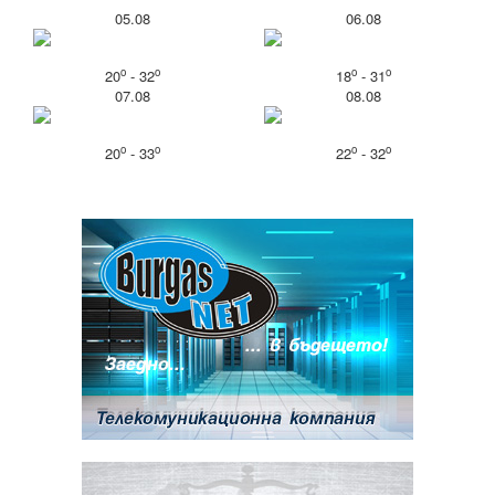
05.08
06.08
o
o
o
o
20
- 32
18
- 31
07.08
08.08
o
o
o
o
20
- 33
22
- 32