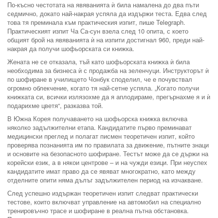
По-късно честотата на явяванията ѝ била намалена до два пъти
седмично, докато най-накрая успяла да издържи теста. Едва след
това тя преминала към практическия изпит, пише Telegraph.
Практическият изпит Ча Са-сун взела след 10 опита, с което
общият брой на явяванията ѝ на изпити достигнал 960, преди най-
накрая да получи шофьорската си книжка.
Жената не се отказала, тъй като шофьорската книжка ѝ била
необходима за бизнеса ѝ с продажба на зеленчуци. Инструкторът ѝ
по шофиране в училището Чонбук споделил, че е почувствал
огромно облекчение, когато тя най-сетне успяла. „Когато получи
книжката си, всички излязохме да я аплодираме, прегърнахме я и ѝ
подарихме цветя“, разказва той.
В Южна Корея получаването на шофьорска книжка включва
няколко задължителни етапа. Кандидатите първо преминават
медицински преглед и полагат писмен теоретичен изпит, който
проверява познанията им по правилата за движение, пътните знаци
и основите на безопасното шофиране. Тестът може да се държи на
корейски език, а в някои центрове – и на чужди езици. При неуспех
кандидатите имат право да се явяват многократно, като между
отделните опити няма дълъг задължителен период на изчакване.
След успешно издържан теоретичен изпит следват практически
тестове, които включват управление на автомобил на специално
тренировъчно трасе и шофиране в реална пътна обстановка.