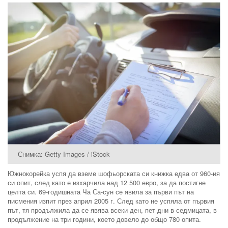
Снимка: Getty Images / iStock
Южнокорейка успя да вземе шофьорската си книжка едва от 960-ия
си опит, след като е изхарчила над 12 500 евро, за да постигне
целта си. 69-годишната Ча Са-сун се явила за първи път на
писмения изпит през април 2005 г. След като не успяла от първия
път, тя продължила да се явява всеки ден, пет дни в седмицата, в
продължение на три години, което довело до общо 780 опита.