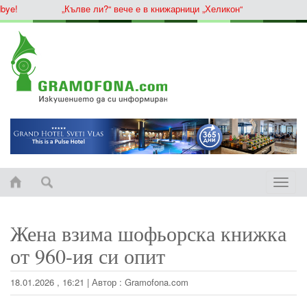
e!
„Кълве ли?“ вече е в книжарници „Хеликон“
Toggle
naviga
Жена взима шофьорска книжка
от 960-ия си опит
18.01.2026 , 16:21
|
Автор :
Gramofona.com