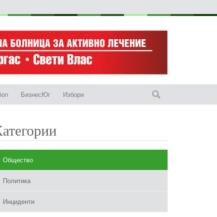
ion
БизнесЮг
Избори
Категории
Общество
Политика
Инциденти