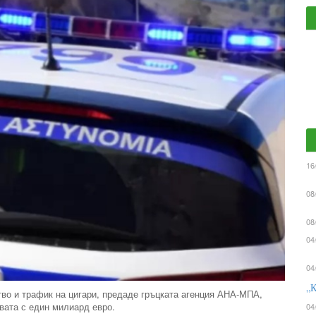
16
08
08
04
04
„К
тво и трафик на цигари, предаде гръцката агенция АНА-МПА,
вата с един милиард евро.
04