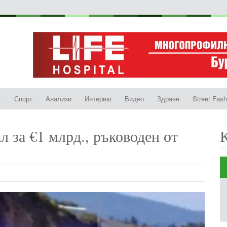
т
Спорт
Анализи
Интервю
Видео
Здраве
Street Fash
л за €1 млрд., ръководен от