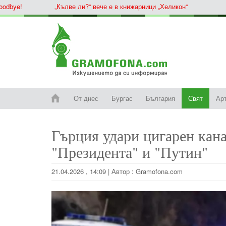
ye!
„Кълве ли?“ вече е в книжарници „Хеликон“
От днес
Бургас
България
Свят
Ар
Гърция удари цигарен кана
"Президента" и "Путин"
21.04.2026 , 14:09
|
Автор :
Gramofona.com