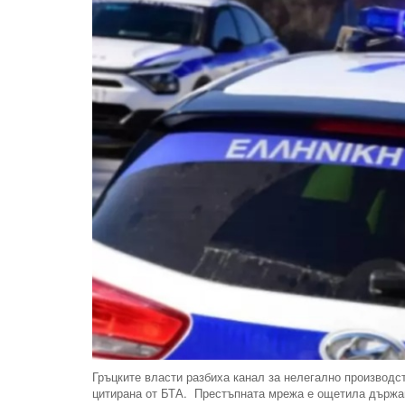
Гръцките власти разбиха канал за нелегално производс
цитирана от БТА. Престъпната мрежа е ощетила държа