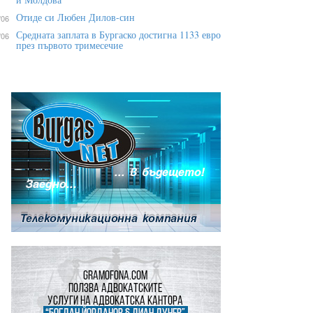
Отиде си Любен Дилов-син
/06
Средната заплата в Бургаско достигна 1133 евро
/06
през първото тримесечие