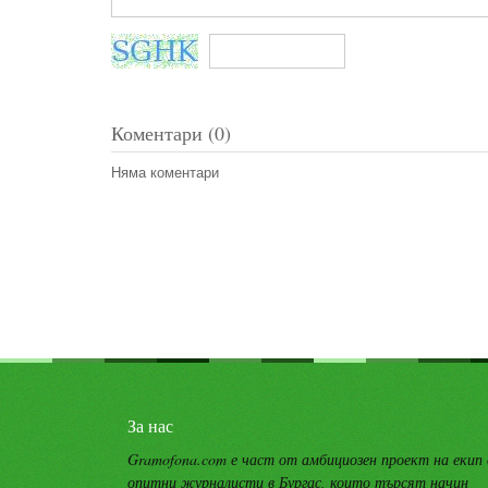
Коментари (0)
Няма коментари
За нас
Gramofona.com е част от амбициозен проект на екип
опитни журналисти в Бургас, които търсят начин