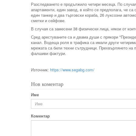
Разследването е продължило четири месеца. По случая 
апартаменти, един завод, в който се предполага, че са
един танкер и два търговски кораба, 26 луксозни авто
сметки и сейфове.
В случая са замесени 38 физически лица, някои от кои
Сред арестуваните са и двама души с прякори "Президен
канал. Водеща роля в трафика са имали други четирим
мрежата са били техни сътрудници. Прехвърлянето на п
фалшиви фактури.
Източник:
https://www.segabg.com/
Нов коментар
Име
Коментар