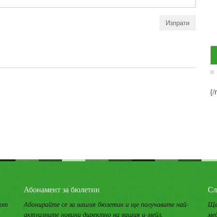
{/
Абонамент за бюлетин
Сл
 от
Абонирайте се за нашия бюлетин и ще получавате най-
Ще
актуалните новини директно на вашия и-мейл.
ме