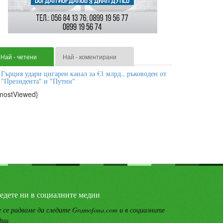
Най - четени
Най - коментирани
Гърция удари цигарен канал за €1 млрд., ръководен от
"Президента" и "Путин"
mostViewed}
едете ни в социалните медии
 се радваме да следите Gramofona.com и в социалните
дии.