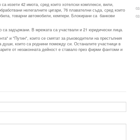
са иззети 42 имота, сред които хотелски комплекси, вили,
02
 обработвани нелегалните цигари, 76 плавателни съда, сред които
мобила, товарни автомобили, кемпери. Блокирани са банкови
02
то са задържани. В мрежата са участвали и 21 юридически лица.
та" и "Путин", които се смятат за ръководители на престъпния
а души, които са роднини помежду си. Останалите участници в
арите от незаконната дейност е ставало през фирми фантоми и