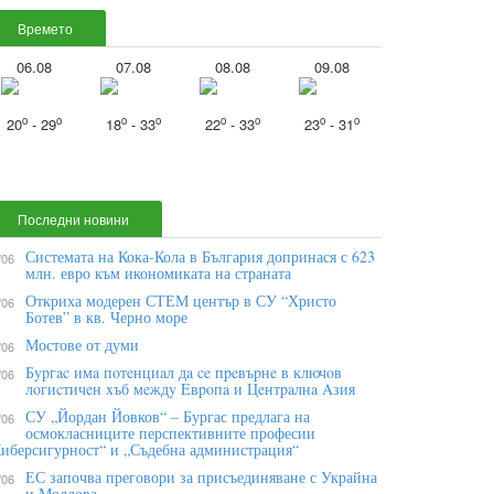
Времето
06.08
07.08
08.08
09.08
o
o
o
o
o
o
o
o
20
- 29
18
- 33
22
- 33
23
- 31
Последни новини
Системата на Кока-Кола в България допринася с 623
/06
млн. евро към икономиката на страната
Откриха модерен СТЕМ център в СУ “Христо
/06
Ботев” в кв. Черно море
Мостове от думи
/06
Бypгac имa пoтeнциaл дa ce пpeвъpнe в ĸлючoв
/06
лoгиcтичeн xъб мeждy Eвpoпa и Цeнтpaлнa Aзия
СУ „Йордан Йовков“ – Бургас предлага на
/06
осмокласниците перспективните професии
иберсигурност“ и „Съдебна администрация“
ЕС започва преговори за присъединяване с Украйна
/06
и Молдова