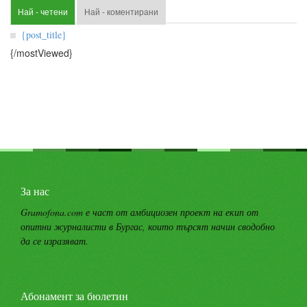
Най - четени
Най - коментирани
{post_title}
{/mostViewed}
За нас
Gramofona.com е част от амбициозен проект на екип от
опитни журналисти в Бургас, които търсят начин сводобно
да се изразяват.
Абонамент за бюлетин