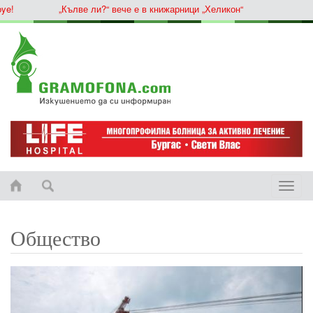
„Кълве ли?“ вече е в книжарници „Хеликон“
Toggle
naviga
Общество