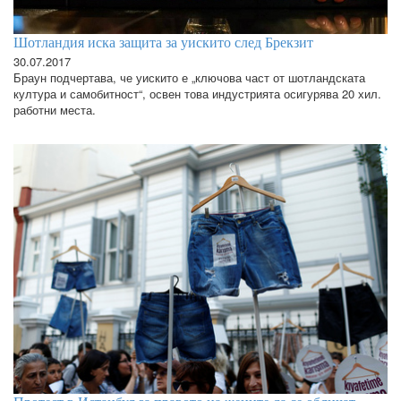
Шотландия иска защита за уискито след Брекзит
30.07.2017
Браун подчертава, че уискито е „ключова част от шотландската
култура и самобитност“, освен това индустрията осигурява 20 хил.
работни места.