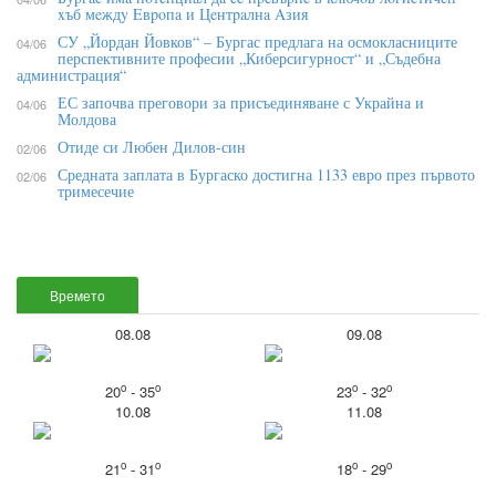
xъб мeждy Eвpoпa и Цeнтpaлнa Aзия
СУ „Йордан Йовков“ – Бургас предлага на осмокласниците
04/06
перспективните професии „Киберсигурност“ и „Съдебна
администрация“
ЕС започва преговори за присъединяване с Украйна и
04/06
Молдова
Отиде си Любен Дилов-син
02/06
Средната заплата в Бургаско достигна 1133 евро през първото
02/06
тримесечие
Времето
08.08
09.08
o
o
o
o
20
- 35
23
- 32
10.08
11.08
o
o
o
o
21
- 31
18
- 29