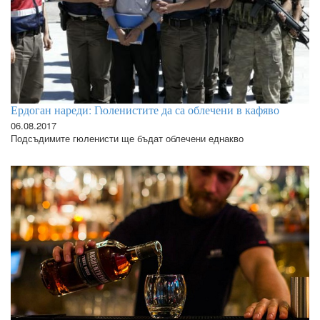
Ердоган нареди: Гюленистите да са облечени в кафяво
06.08.2017
Подсъдимите гюленисти ще бъдат облечени еднакво