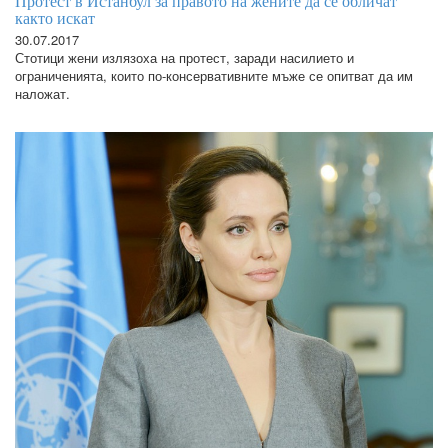
Протест в Истанбул за правото на жените да се обличат
както искат
30.07.2017
Стотици жени излязоха на протест, заради насилието и
ограниченията, които по-консервативните мъже се опитват да им
наложат.