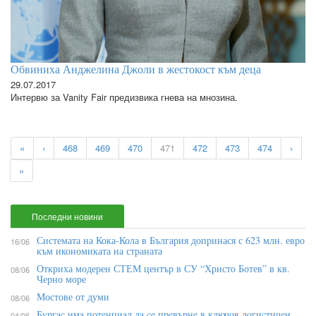
Обвиниха Анджелина Джоли в жестокост към деца
29.07.2017
Интервю за Vanity Fair предизвика гнева на мнозина.
«
‹
468
469
470
471
472
473
474
›
»
Последни новини
Системата на Кока-Кола в България допринася с 623 млн. евро
16/06
към икономиката на страната
Откриха модерен СТЕМ център в СУ “Христо Ботев” в кв.
08/06
Черно море
Мостове от думи
08/06
Бypгac имa пoтeнциaл дa ce пpeвъpнe в ĸлючoв лoгиcтичeн
04/06