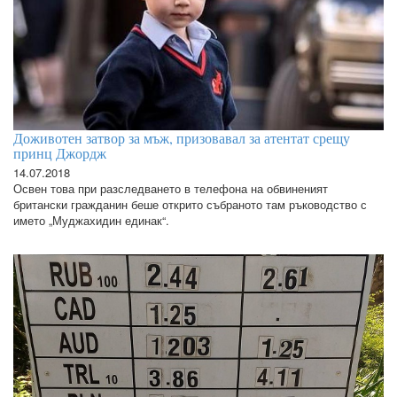
Доживотен затвор за мъж, призовавал за атентат срещу
принц Джордж
14.07.2018
Освен това при разследването в телефона на обвиненият
британски гражданин беше открито събраното там ръководство с
името „Муджахидин единак“.