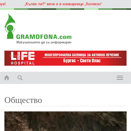
„Кълве ли?“ вече е в книжарници „Хеликон“
Toggle
naviga
Общество