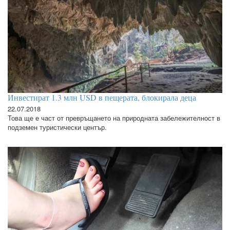
Инвестират 1.3 млн USD в пещерата, блокирала деца
22.07.2018
Това ще е част от превръщането на природната забележителност в
подземен туристически център.