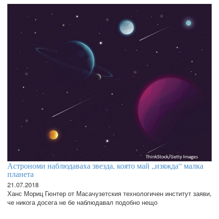
Астрономи наблюдаваха звезда, която май „изяжда“ малка
планета
21.07.2018
Ханс Мориц Гюнтер от Масачузетския технологичен институт заяви,
че никога досега не бе наблюдавал подобно нещо