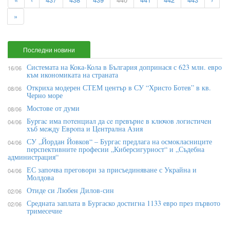
»
Последни новини
Системата на Кока-Кола в България допринася с 623 млн. евро
16/06
към икономиката на страната
Откриха модерен СТЕМ център в СУ “Христо Ботев” в кв.
08/06
Черно море
Мостове от думи
08/06
Бypгac имa пoтeнциaл дa ce пpeвъpнe в ĸлючoв лoгиcтичeн
04/06
xъб мeждy Eвpoпa и Цeнтpaлнa Aзия
СУ „Йордан Йовков“ – Бургас предлага на осмокласниците
04/06
перспективните професии „Киберсигурност“ и „Съдебна
администрация“
ЕС започва преговори за присъединяване с Украйна и
04/06
Молдова
Отиде си Любен Дилов-син
02/06
Средната заплата в Бургаско достигна 1133 евро през първото
02/06
тримесечие