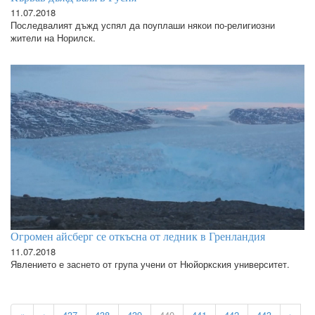
11.07.2018
Последвалият дъжд успял да поуплаши някои по-религиозни
жители на Норилск.
Огромен айсберг се откъсна от ледник в Гренландия
11.07.2018
Явлението е заснето от група учени от Нюйоркския университет.
«
‹
437
438
439
440
441
442
443
›