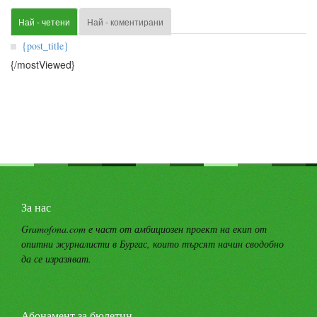
Най - четени
Най - коментирани
{post_title}
{/mostViewed}
За нас
Gramofona.com е част от амбициозен проект на екип от
опитни журналисти в Бургас, които търсят начин сводобно
да се изразяват.
Абонамент за бюлетин