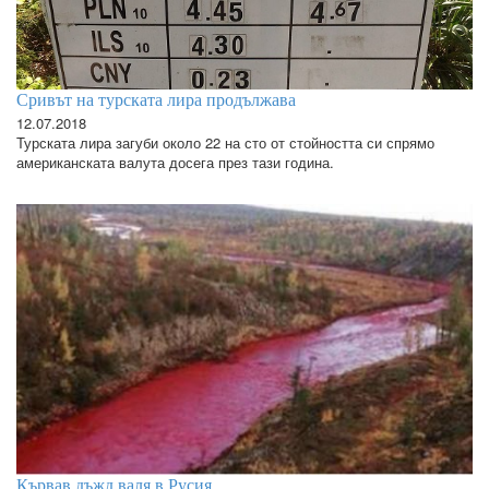
Сривът на турската лира продължава
12.07.2018
Турската лира загуби около 22 на сто от стойността си спрямо
американската валута досега през тази година.
Кървав дъжд валя в Русия