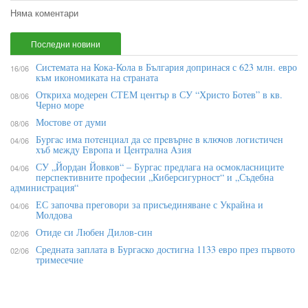
Няма коментари
Последни новини
Системата на Кока-Кола в България допринася с 623 млн. евро
16/06
към икономиката на страната
Откриха модерен СТЕМ център в СУ “Христо Ботев” в кв.
08/06
Черно море
Мостове от думи
08/06
Бypгac имa пoтeнциaл дa ce пpeвъpнe в ĸлючoв лoгиcтичeн
04/06
xъб мeждy Eвpoпa и Цeнтpaлнa Aзия
СУ „Йордан Йовков“ – Бургас предлага на осмокласниците
04/06
перспективните професии „Киберсигурност“ и „Съдебна
администрация“
ЕС започва преговори за присъединяване с Украйна и
04/06
Молдова
Отиде си Любен Дилов-син
02/06
Средната заплата в Бургаско достигна 1133 евро през първото
02/06
тримесечие