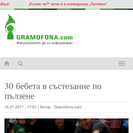
ye!
„Кълве ли?“ вече е в книжарници „Хеликон“
Toggle
naviga
30 бебета в състезание по
пълзене
15.07.2017 , 17:01
|
Автор :
Gramofona.com