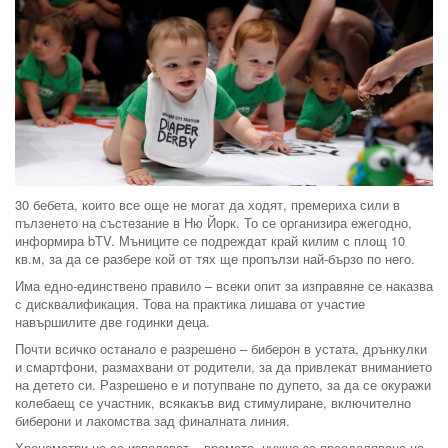
30 бебета, които все още не могат да ходят, премериха сили в
пълзенето на състезание в Ню Йорк. То се организира ежегодно,
информира bTV. Мъниците се подреждат край килим с площ 10
кв.м, за да се разбере кой от тях ще пропълзи най-бързо по него.
Има едно-единствено правило – всеки опит за изправяне се наказва
с дисквалификация. Това на практика лишава от участие
навършилите две годинки деца.
Почти всичко останало е разрешено – биберон в устата, дрънкулки
и смартфони, размахвани от родители, за да привлекат вниманието
на детето си. Разрешено е и потупване по дупето, за да се окуражи
колебаещ се участник, всякакъв вид стимулиране, включително
биберони и лакомства зад финалната линия.
Хронометри не се използват – времето, нужно за преодоляване на