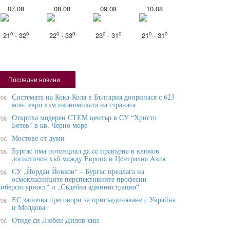
07.08
08.08
09.08
10.08
o
o
o
o
o
o
o
o
21
- 32
22
- 33
23
- 31
21
- 31
Последни новини
Системата на Кока-Кола в България допринася с 623
/06
млн. евро към икономиката на страната
Откриха модерен СТЕМ център в СУ “Христо
/06
Ботев” в кв. Черно море
Мостове от думи
/06
Бypгac имa пoтeнциaл дa ce пpeвъpнe в ĸлючoв
/06
лoгиcтичeн xъб мeждy Eвpoпa и Цeнтpaлнa Aзия
СУ „Йордан Йовков“ – Бургас предлага на
/06
осмокласниците перспективните професии
иберсигурност“ и „Съдебна администрация“
ЕС започва преговори за присъединяване с Украйна
/06
и Молдова
Отиде си Любен Дилов-син
/06