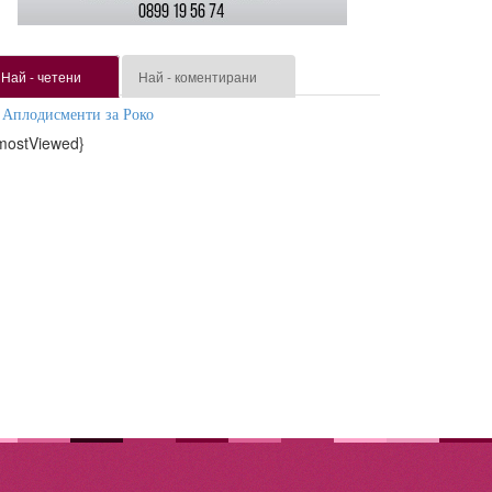
Най - четени
Най - коментирани
Аплодисменти за Роко
mostViewed}