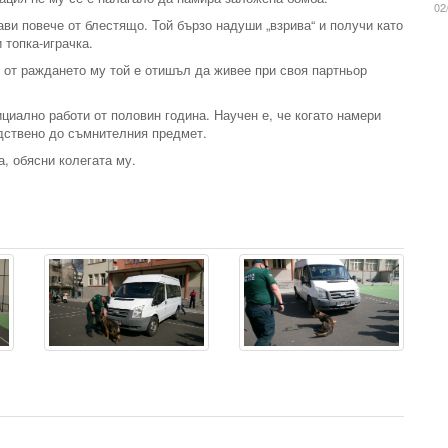
02
ви повече от блестящо. Той бързо надуши „взрива“ и получи като
 топка-играчка.
н от раждането му той е отишъл да живее при своя партньор
циално работи от половин година. Научен е, че когато намери
едствено до съмнителния предмет.
, обясни колегата му.