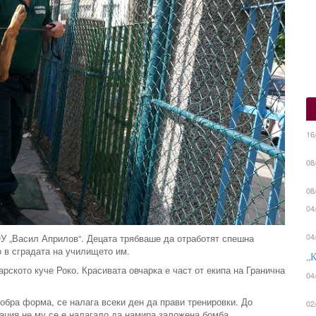
16
08
08
04
04
ОУ „Васил Априлов“. Децата трябваше да отработят спешна
о в сградата на училището им.
„К
арското куче Роко. Красивата овчарка е част от екипа на Гранична
04
добра форма, се налага всеки ден да прави тренировки. До
02
уация не му се е налагало да намира заложена бомба.