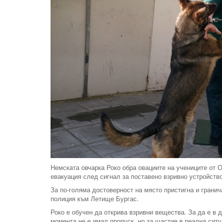
Немската овчарка Роко обра овациите на учениците от 
евакуация след сигнал за поставено взривно устройств
За по-голяма достоверност на място пристигна и гранич
полиция към Летище Бургас.
Роко е обучен да открива взривни вещества. За да е в 
момента не е имал пропуск, но за щастие в реална сит