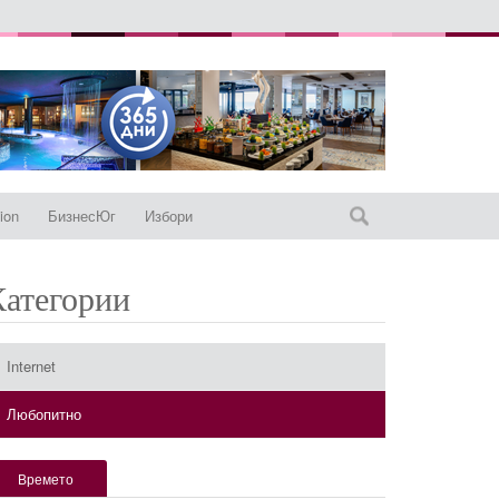
ion
БизнесЮг
Избори
Категории
Internet
Любопитно
Времето