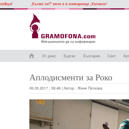
ye!
„Кълве ли?“ вече е в книжарници „Хеликон“
От днес
Бургас
България
Свят
Ар
Аплодисменти за Роко
06.05.2017 , 09:48
|
Автор :
Женя Петкова