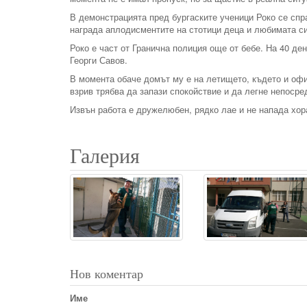
В демонстрацията пред бургаските ученици Роко се спра
награда аплодисментите на стотици деца и любимата си
Роко е част от Гранична полиция още от бебе. На 40 де
Георги Савов.
В момента обаче домът му е на летището, където и офи
взрив трябва да запази спокойствие и да легне непоср
Извън работа е дружелюбен, рядко лае и не напада хора
Галерия
Нов коментар
Име