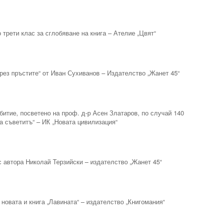
 трети клас за сглобяване на книга – Ателие „Цвят“
през пръстите“ от Иван Сухиванов – Издателство „Жанет 45“
битие, посветено на проф. д-р Асен Златаров, по случай 140
на съветитъ“ – ИК „Новата цивилизация“
с автора Николай Терзийски – издателство „Жанет 45“
новата и книга „Лавината“ – издателство „Книгомания“