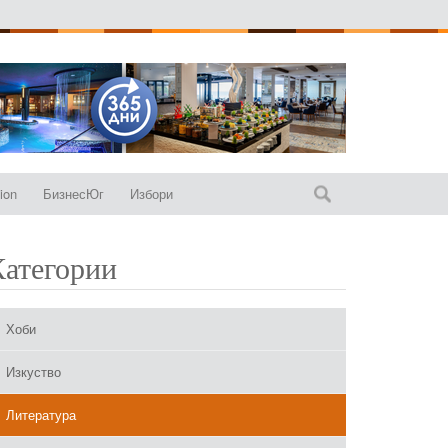
ion
БизнесЮг
Избори
Категории
Хоби
Изкуство
Литература