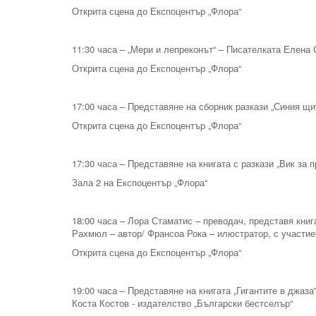
Открита сцена до Експоцентър „Флора“
11:30 часа – „Мери и лепреконът“ – Писателката Елена 
Открита сцена до Експоцентър „Флора“
17:00 часа – Представяне на сборник разкази „Синия щи
Открита сцена до Експоцентър „Флора“
17:30 часа – Представяне на книгата с разкази „Вик за 
Зала 2 на Експоцентър „Флора“
18:00 часа – Лора Стаматис – преводач, представя книг
Рахмюл – автор/ Франсоа Рока – илюстратор, с участие
Открита сцена до Експоцентър „Флора“
19:00 часа – Представяне на книгата „Гигантите в джаз
Коста Костов - издателство „Български бестселър“