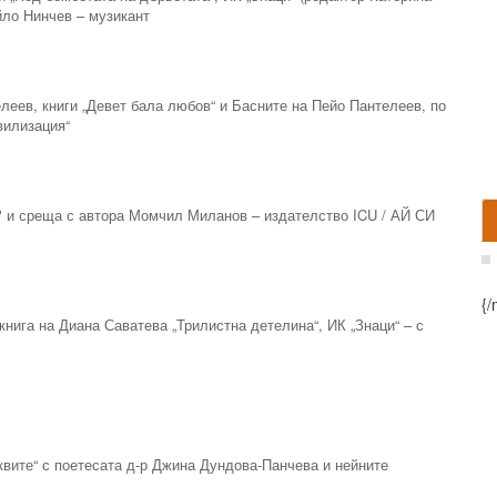
йло Нинчев – музикант
елеев, книги „Девет бала любов“ и Басните на Пейо Пантелеев, по
вилизация“
" и среща с автора Момчил Миланов – издателство ICU / АЙ СИ
{/
книга на Диана Саватева „Трилистна детелина“, ИК „Знаци“ – с
уквите“ с поетесата д-р Джина Дундова-Панчева и нейните