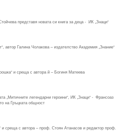
Стойчева представя новата си книга за деца - ИК „Знаци“
т“, автор Галина Чолакова – издателство Академия „Знание“
прошка“ и среща с автора й – Богиня Матеева
ата „Митичните легендарни героини“, ИК „Знаци“ - Франсоаз
то на Гръцката общност
а" и среща с автора – проф. Стоян Атанасов и редактор проф.