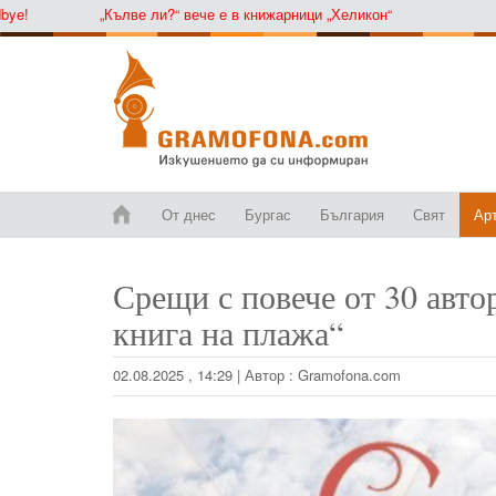
„Кълве ли?“ вече е в книжарници „Хеликон“
От днес
Бургас
България
Свят
Ар
Срещи с повече от 30 авто
книга на плажа“
02.08.2025 , 14:29
|
Автор :
Gramofona.com