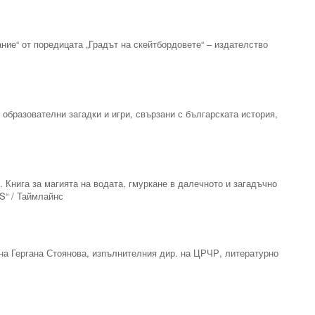
ание“ от поредицата „Градът на скейтбордовете“ – издателство
 образователни загадки и игри, свързани с българската история,
. Книга за магията на водата, гмуркане в далечното и загадъчно
S“ / Таймлайнс
 на Гергана Стоянова, изпълнителния дир. на ЦРЧР, литературно