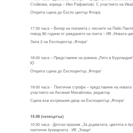
Стойкова, корица – Иво Рафаилов). С участието на Ива
Открита сцена до Експо център Флора
17:30 часа – Вечер на поезията с песните на Пейо Пант
повод 80 години от раждането на поета – ИК „Новата ци
Зала 2 на Експоцентър „Флора“
18:00 часа – Представяне на романа „Лято в Бурландия
Ю
Открита сцена до Експоцентър „Флора“
19:00 часа - Поетични строфи – представяне на новата 
участието на Аксиния Михайлова, редактор
Сцена във вътрешния двор на Експоцентър „Флора“
14.08 (четвъртък)
10:30 часа - Детски празник „За дърветата, цветята и б
поетични букварчета - ИК „Знаци“