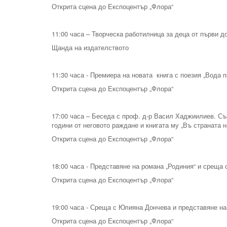
Открита сцена до Експоцентър „Флора“
11:00 часа – Творческа работилница за деца от първи до
Щанда на издателството
11:30 часа - Премиера на новата книга с поезия „Вода 
Открита сцена до Експоцентър „Флора“
17:00 часа – Беседа с проф. д-р Васил Хаджиилиев. Съ
години от неговото раждане и книгата му „Въ страната 
Открита сцена до Експоцентър „Флора“
18:00 часа - Представяне на романа „Родиния“ и среща 
Открита сцена до Експоцентър „Флора“
19:00 часа - Среща с Юлияна Дончева и представяне на 
Открита сцена до Експоцентър „Флора“