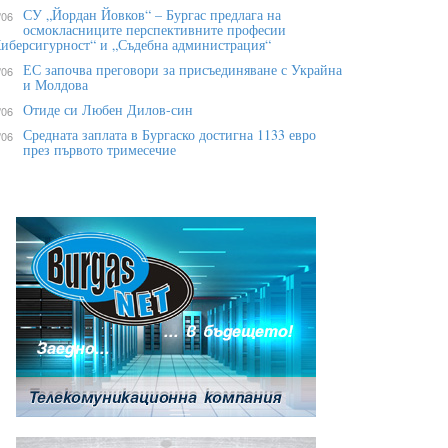
СУ „Йордан Йовков“ – Бургас предлага на
/06
осмокласниците перспективните професии
иберсигурност“ и „Съдебна администрация“
ЕС започва преговори за присъединяване с Украйна
/06
и Молдова
Отиде си Любен Дилов-син
/06
Средната заплата в Бургаско достигна 1133 евро
/06
през първото тримесечие