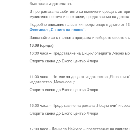
български издателства.
В програмата на събитието са включени срещи с автори,
музикално-поетични спектакли, представяния на детска
Подробно описание на всички предстоящо в дните от 13
Фестивал „С книга на плажа“
.
Запознайте се с пълната програма и изберете своето съ
13.08 (сряда)
10:30 часа – Представяне на Енциклопедията „Черно мо
Открита сцена до Експо център Флора
11:30 часа – Четене за деца от издателство „Ясна книг
издателство „Меченосец“
Открита сцена до Експо център Флора
16:00 часа – Представяне на романа „Нощни очи“ и срещ
Открита сцена до Експо център Флора
17:00 часа - Даниела Найберг – представяне на книгата 