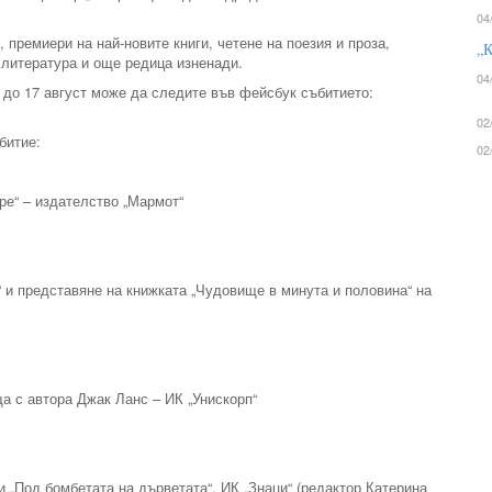
04
 премиери на най-новите книги, четене на поезия и проза,
„К
 литература и още редица изненади.
04
 до 17 август може да следите във фейсбук събитието:
02
битие:
02
ре“ – издателство „Мармот“
а“ и представяне на книжката „Чудовище в минута и половина“ на
а с автора Джак Ланс – ИК „Унискорп“
и „Под бомбетата на дърветата“, ИК „Знаци“ (редактор Катерина