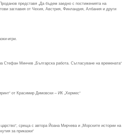
 Проданов представя „Да бъдем заедно с постиженията на
итови заглавия от Чехия, Австрия, Финландия, Албания и други
зки-игри.
 на Стефан Минчев „Българска работа. Съгласуване на времената“
биринт“ от Красимир Димовски – ИК „Хермес“
 царство“, среща с автора Йоана Мирчева и „Морските истории на
кутия за приказки“