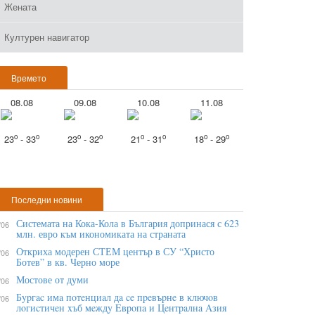
Жената
Културен навигатор
Времето
08.08
09.08
10.08
11.08
o
o
o
o
o
o
o
o
23
- 33
23
- 32
21
- 31
18
- 29
Последни новини
Системата на Кока-Кола в България допринася с 623
/06
млн. евро към икономиката на страната
Откриха модерен СТЕМ център в СУ “Христо
/06
Ботев” в кв. Черно море
Мостове от думи
/06
Бypгac имa пoтeнциaл дa ce пpeвъpнe в ĸлючoв
/06
лoгиcтичeн xъб мeждy Eвpoпa и Цeнтpaлнa Aзия