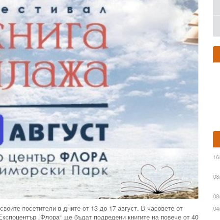
16
08
08
воите посетители в дните от 13 до 17 август. В часовете от
04
 Експоцентър „Флора“ ще бъдат подредени книгите на повече от 40