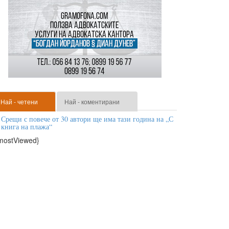
Най - четени
Най - коментирани
Срещи с повече от 30 автори ще има тази година на „С
книга на плажа“
mostViewed}