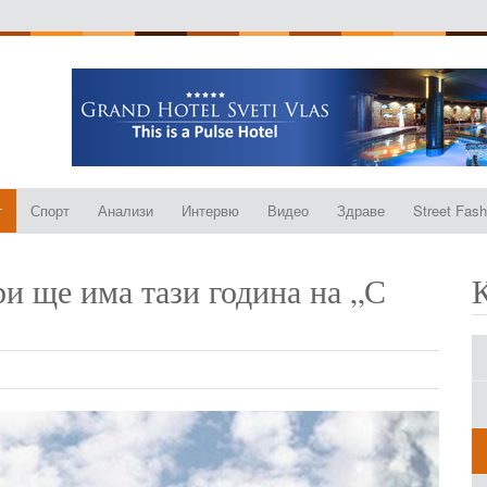
т
Спорт
Анализи
Интервю
Видео
Здраве
Street Fash
ри ще има тази година на „С