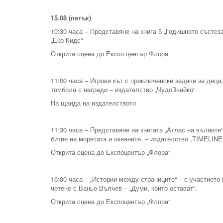
15.08 (петък)
10:30 часа – Представяне на книга 5 „Годишното състез
„Еко Кидс“
Открита сцена до Експо център Флора
11:00 часа – Игрови кът с приключенски задачи за деца,
томбола с награди – издателство „ЧудоЗнайко“
На щанда на издателството
11:30 часа – Представяне на книгата „Атлас на вълните“
битие на моретата и океаните. – издателство „TIMELINE
Открита сцена до Експоцентър „Флора“
16:00 часа – „Истории между страниците“ – с участието
четене с Ваньо Вълчев – „Думи, които остават“.
Открита сцена до Експоцентър „Флора“