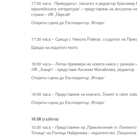
17:00 часа - Преводачът, писател и редактор Красимир
европейската литература“ – представяне на актуални х
страни – ИК „Персей“
Открита сцена до Експоцентър „Флора“
17:30 часа – Среща с Никола Райков, създател на Прика
Щанда на издателството
18:00 часа – Лятна премиера на новата книга с разкази
/ИК „Знаци“/ - представя Аксиния Михайлова, редактор
Открита сцена до Експоцентър „Флора“
19:00 часа – Представяне на книгата „Тезеят в своя ла
Открита сцена до Експоцентър „Флора“
16.08 (събота)
10:30 часа – Представяне на „Приключения от Лаченото
Точица“ на Ралица Найденова – издателство „Пощенска 