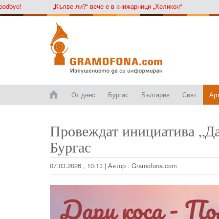
e!
„Кълве ли?“ вече е в книжарници „Хеликон“
От днес
Бургас
България
Свят
Ар
Провеждат инициатива „Да
Бургас
07.03.2026 , 10:13
|
Автор :
Gramofona.com