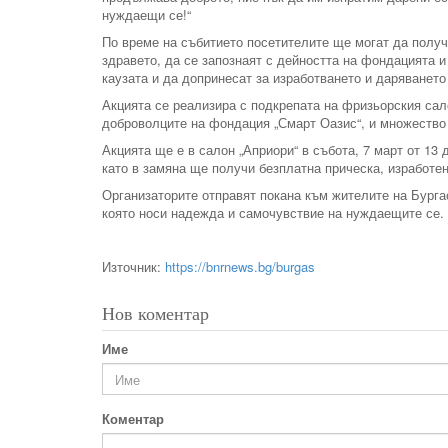
нуждаещи се!“
По време на събитието посетителите ще могат да получ
здравето, да се запознаят с дейността на фондацията 
каузата и да допринесат за изработването и даряването
Акцията се реализира с подкрепата на фризьорския сал
доброволците на фондация „Смарт Оазис“, и множество 
Акцията ще е в салон „Априори“ в събота, 7 март от 13
като в замяна ще получи безплатна прическа, изработе
Организаторите отправят покана към жителите на Бургас
която носи надежда и самочувствие на нуждаещите се.
Източник:
https://bnrnews.bg/burgas
Нов коментар
Име
Коментар