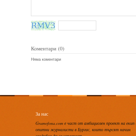
Коментари (0)
Няма коментари
За нас
Gramofona.com е част от амбициозен проект на екип
опитни журналисти в Бургас, които търсят начин
сводобно да се изразяват.