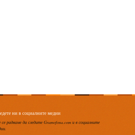
едете ни в социалните медии
 се радваме да следите Gramofona.com и в социалните
дии.