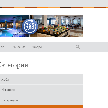
ion
БизнесЮг
Избори
Категории
Хоби
Изкуство
Литература