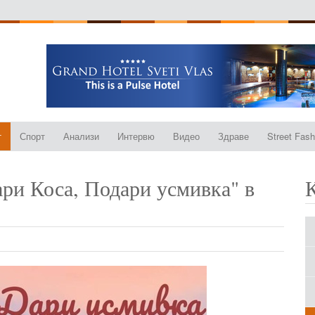
т
Спорт
Анализи
Интервю
Видео
Здраве
Street Fash
ри Коса, Подари усмивка" в