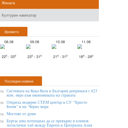
Жената
Културен навигатор
Времето
08.08
09.08
10.08
11.08
o
o
o
o
o
o
o
o
22
- 33
23
- 31
21
- 31
18
- 29
Последни новини
Системата на Кока-Кола в България допринася с 623
/06
млн. евро към икономиката на страната
Откриха модерен СТЕМ център в СУ “Христо
/06
Ботев” в кв. Черно море
Мостове от думи
/06
Бypгac имa пoтeнциaл дa ce пpeвъpнe в ĸлючoв
/06
лoгиcтичeн xъб мeждy Eвpoпa и Цeнтpaлнa Aзия