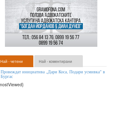
Най - четени
Най - коментирани
Провеждат инициатива „Дари Коса, Подари усмивка" в
Бургас
mostViewed}