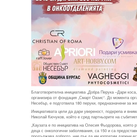
Благотворителна инициатива „Добра Перука –Дари коса, 
организира от фондация „Смарт Оазис“. До момента ор
Несебър, е подготвила 180 перуки, предназначени за ж
Инициативата цели да дари увереност, подкрепа и внима
Николай Кючуков, който е сред партньорите на събитиет
„Каузата е по инициатива на Олесия Фьодорова, която 
деца с онкологични заболявания, са 150 и са предостав
продължава доброто, ние пък да им изпратим дарени ес