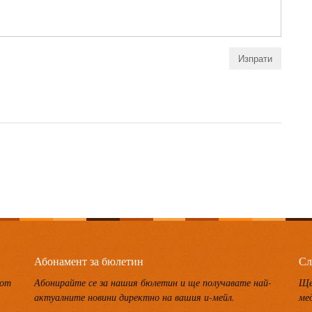
Абонамент за бюлетин
Сл
 от
Абонирайте се за нашия бюлетин и ще получавате най-
Ще
актуалните новини директно на вашия и-мейл.
ме