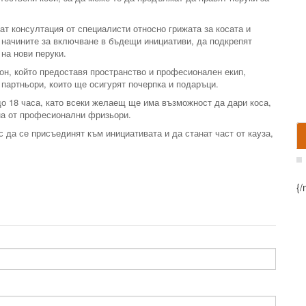
ат консултация от специалисти относно грижата за косата и
и начините за включване в бъдещи инициативи, да подкрепят
 на нови перуки.
он, който предоставя пространство и професионален екип,
партньори, които ще осигурят почерпка и подаръци.
 до 18 часа, като всеки желаещ ще има възможност да дари коса,
на от професионални фризьори.
 да се присъединят към инициативата и да станат част от кауза,
{/