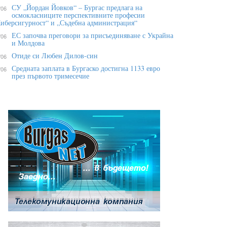
СУ „Йордан Йовков“ – Бургас предлага на
/06
осмокласниците перспективните професии
иберсигурност“ и „Съдебна администрация“
ЕС започва преговори за присъединяване с Украйна
/06
и Молдова
Отиде си Любен Дилов-син
/06
Средната заплата в Бургаско достигна 1133 евро
/06
през първото тримесечие