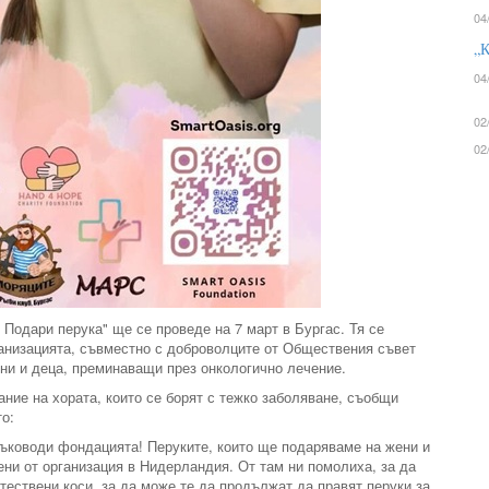
04
„К
04
02
02
Подари перука" ще се проведе на 7 март в Бургас. Тя се
ганизацията, съвместно с доброволците от Обществения съвет
ени и деца, преминаващи през онкологично лечение.
ние на хората, които се борят с тежко заболяване, съобщи
о:
ръководи фондацията! Перуките, които ще подаряваме на жени и
ени от организация в Нидерландия. От там ни помолиха, за да
тествени коси, за да може те да продължат да правят перуки за