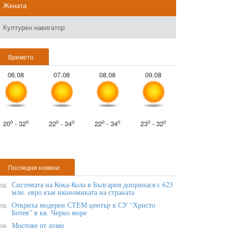
Жената
Културен навигатор
Времето
06.08
07.08
08.08
09.08
o
o
o
o
o
o
o
o
20
- 32
22
- 34
22
- 34
23
- 32
Последни новини
Системата на Кока-Кола в България допринася с 623
/06
млн. евро към икономиката на страната
Откриха модерен СТЕМ център в СУ “Христо
/06
Ботев” в кв. Черно море
Мостове от думи
/06