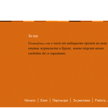
За нас
Gramofona.com е част от амбициозен проект на екип
опитни журналисти в Бургас, които търсят начин
сводобно да се изразяват.
Начало
Екип
Партньори
За реклама
Работа, 