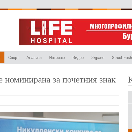
т
Спорт
Анализи
Интервю
Видео
Здраве
Street Fash
е номинирана за почетния знак