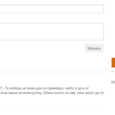
{/
 - Тя изобщо не може дза се сравнява с който и да е от
знае какъв интелектуалец. Обаче когато си зам. кмет могат да те