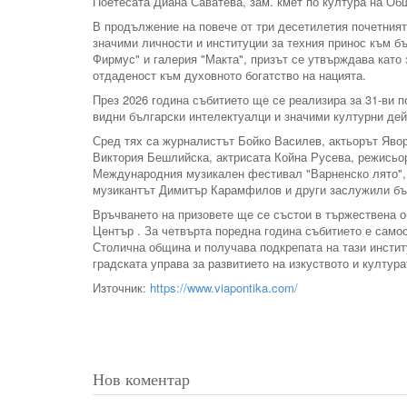
Поетесата Диана Саватева, зам. кмет по култура на Общ
В продължение на повече от три десетилетия почетният
значими личности и институции за техния принос към бъл
Фирмус" и галерия "Макта", призът се утвърждава като
отдаденост към духовното богатство на нацията.
През 2026 година събитието ще се реализира за 31-ви 
видни български интелектуалци и значими културни дей
Сред тях са журналистът Бойко Василев, актьорът Яв
Виктория Бешлийска, актрисата Койна Русева, режисьор
Международния музикален фестивал "Варненско лято", к
музикантът Димитър Карамфилов и други заслужили бъ
Връчването на призовете ще се състои в тържествена об
Център . За четвърта поредна година събитието е само
Столична община и получава подкрепата на тази институ
градската управа за развитието на изкуството и култура
Източник:
https://www.viapontika.com/
Нов коментар