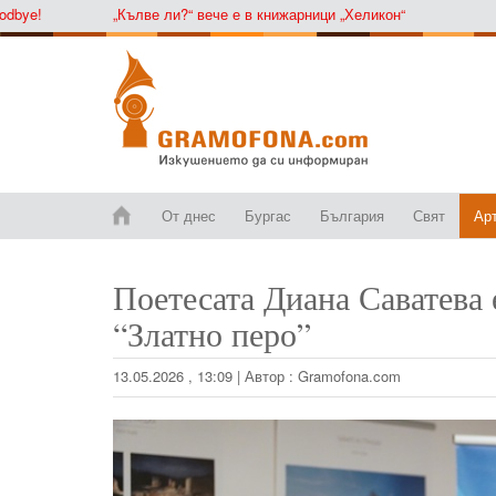
e!
„Кълве ли?“ вече е в книжарници „Хеликон“
От днес
Бургас
България
Свят
Ар
Поетесата Диана Саватева 
“Златно перо”
13.05.2026 , 13:09
|
Автор :
Gramofona.com