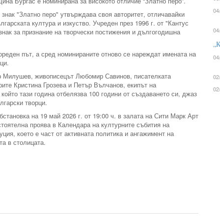
ина Бургас е номинирана за високото отличие “Златно перо”.
04
 знак "Златно перо" утвърждава своя авторитет, отличавайки
гарската култура и изкуство. Учреден през 1996 г. от "Кантус
04
 знак за признание на творчески постижения и дългогодишна
„К
пореден път, а сред номинираните отново се нареждат имената на
04
ци.
ор Милушев, живописецът Любомир Савинов, писателката
02
ите Кристина Грозева и Петър Вълчанов, екипът на
02
ойто тази година отбелязва 100 години от създаването си, джаз
лгарски творци.
становка на 19 май 2026 г. от 19:00 ч. в залата на Сити Марк Арт
стоятелна проява в Календара на културните събития на
ция, което е част от активната политика и ангажимент на
та в столицата.