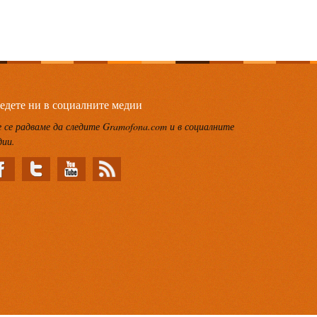
едете ни в социалните медии
 се радваме да следите Gramofona.com и в социалните
дии.