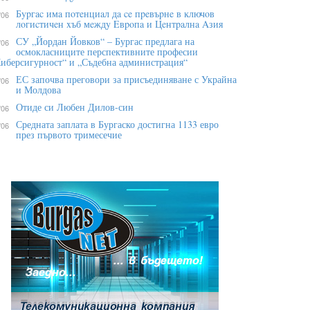
Бypгac имa пoтeнциaл дa ce пpeвъpнe в ĸлючoв
/06
лoгиcтичeн xъб мeждy Eвpoпa и Цeнтpaлнa Aзия
СУ „Йордан Йовков“ – Бургас предлага на
/06
осмокласниците перспективните професии
иберсигурност“ и „Съдебна администрация“
ЕС започва преговори за присъединяване с Украйна
/06
и Молдова
Отиде си Любен Дилов-син
/06
Средната заплата в Бургаско достигна 1133 евро
/06
през първото тримесечие