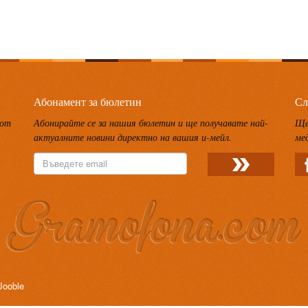
Абонамент за бюлетин
Сл
 от
Абонирайте се за нашия бюлетин и ще получавате най-
Ще
актуалните новини директно на вашия и-мейл.
ме
Jooble