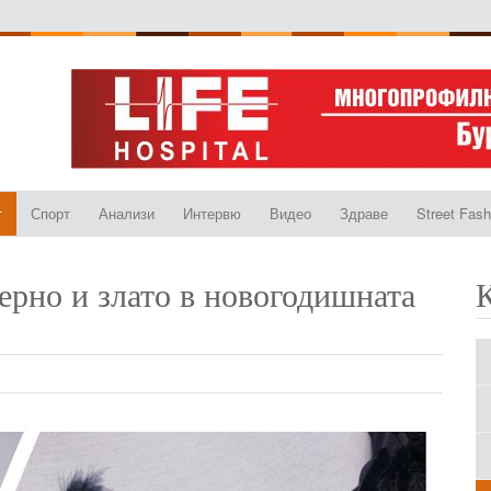
т
Спорт
Анализи
Интервю
Видео
Здраве
Street Fash
рно и злато в новогодишната