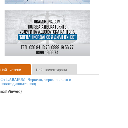
Най - четени
Най - коментирани
От LABARUM: Червено, черно и злато в
новогодишната нощ
mostViewed}