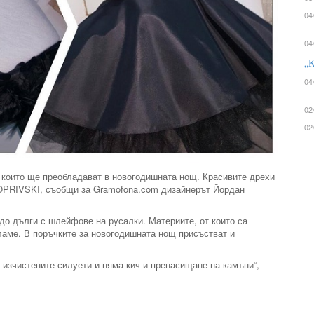
04
04
„К
04
02
02
е, които ще преобладават в новогодишната нощ. Красивите дрехи
PRIVSKI, съобщи за Gramofona.com дизайнерът Йордан
 до дълги с шлейфове на русалки. Материите, от които са
 ламе. В поръчките за новогодишната нощ присъстват и
 изчистените силуети и няма кич и пренасищане на камъни“,