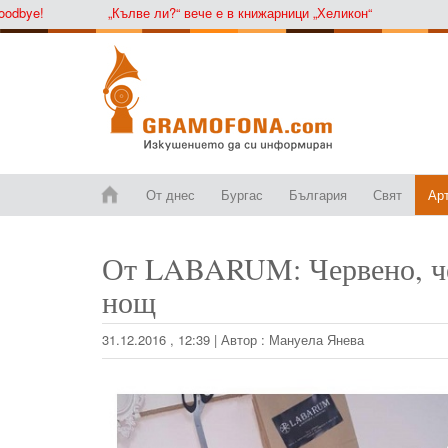
e!
„Кълве ли?“ вече е в книжарници „Хеликон“
От днес
Бургас
България
Свят
Ар
От LABARUM: Червено, че
нощ
31.12.2016 , 12:39
|
Автор :
Мануела Янева