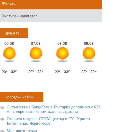
Жената
Културен навигатор
Времето
06.08
07.08
08.08
09.08
o
o
o
o
o
o
o
o
20
- 32
20
- 33
22
- 33
23
- 32
Последни новини
Системата на Кока-Кола в България допринася с 623
/06
млн. евро към икономиката на страната
Откриха модерен СТЕМ център в СУ “Христо
/06
Ботев” в кв. Черно море
Мостове от думи
/06