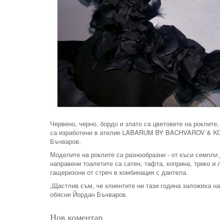
Червено, черно, бордо и злато са цветовете на роклит
са изработени в ателие LABARUM BY BACHVAROV & KO
Бъчваров.
Моделите на роклите са разнообразни - от къси семпли
направени тоалетите са сатен, тафта, коприна, трико и
гащеризони от стреч в комбинация с дантела.
„Щастлив съм, че клиентите ни тази година заложиха на
обясни Йордан Бъчваров.
Нов коментар