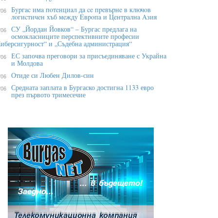
Бypгac имa пoтeнциaл дa ce пpeвъpнe в ĸлючoв
/06
лoгиcтичeн xъб мeждy Eвpoпa и Цeнтpaлнa Aзия
СУ „Йордан Йовков“ – Бургас предлага на
/06
осмокласниците перспективните професии
иберсигурност“ и „Съдебна администрация“
ЕС започва преговори за присъединяване с Украйна
/06
и Молдова
Отиде си Любен Дилов-син
/06
Средната заплата в Бургаско достигна 1133 евро
/06
през първото тримесечие