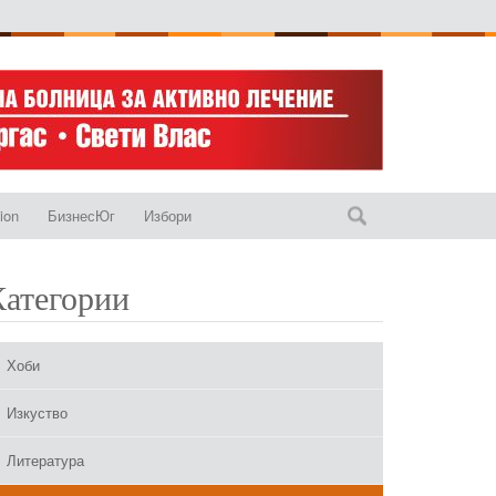
ion
БизнесЮг
Избори
Категории
Хоби
Изкуство
Литература