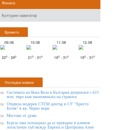
Жената
Културен навигатор
Времето
09.08
10.08
11.08
12.08
o
o
o
o
o
o
o
o
22
- 29
21
- 31
19
- 31
19
- 31
Последни новини
Системата на Кока-Кола в България допринася с 623
/06
млн. евро към икономиката на страната
Откриха модерен СТЕМ център в СУ “Христо
/06
Ботев” в кв. Черно море
Мостове от думи
/06
Бypгac имa пoтeнциaл дa ce пpeвъpнe в ĸлючoв
/06
лoгиcтичeн xъб мeждy Eвpoпa и Цeнтpaлнa Aзия