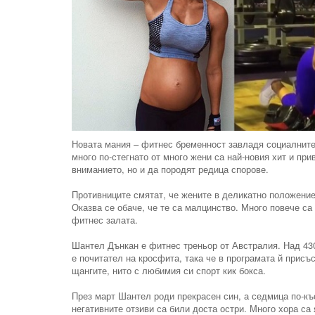
Новата мания – фитнес бременност завладя социалните
много по-стегнато от много жени са най-новия хит и пр
вниманието, но и да породят редица спорове.
Противниците смятат, че жените в деликатно положение
Оказва се обаче, че те са малцинство. Много повече с
фитнес залата.
Шантел Дънкан е фитнес треньор от Австралия. Над 43
е почитател на кросфита, така че в програмата й присъ
щангите, нито с любимия си спорт кик бокса.
През март Шантел роди прекрасен син, а седмица по-къс
негативните отзиви са били доста остри. Много хора са