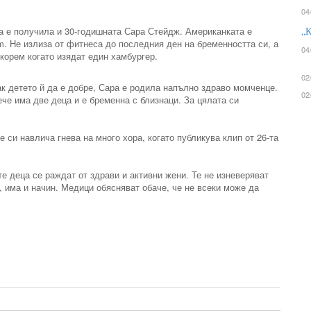
04
а е получила и 30-годишната Сара Стейдж. Американката е
„К
m. Не излиза от фитнеса до последния ден на бременността си, а
04
корем когато изядат един хамбургер.
02
ак детето й да е добре, Сара е родила напълно здраво момченце.
02
че има две деца и е бременна с близнаци. За цялата си
 си навлича гнева на много хора, когато публикува клип от 26-та
те деца се раждат от здрави и активни жени. Те не изневеряват
е, има и начин. Медици обясняват обаче, че не всеки може да