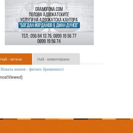
Най - четени
Най - коментирани
Новата мания - фитнес бременност
mostViewed}