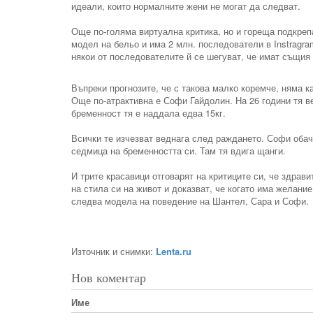
идеали, които нормалните жени не могат да следват.
Още по-голяма виртуална критика, но и гореща подкреп
модел на бельо и има 2 млн. последователи в Instragra
някои от последователите й се шегуват, че имат същия 
Въпреки прогнозите, че с такова малко коремче, няма к
Още по-атрактивна е Софи Гайдолин. На 26 години тя ве
бременност тя е наддала едва 15кг.
Всички те изчезват веднага след раждането. Софи обаче
седмица на бременността си. Там тя вдига щанги.
И трите красавици отговарят на критиците си, че здрави
на стила си на живот и доказват, че когато има желани
следва модела на поведение на Шантел, Сара и Софи.
Източник и снимки:
Lenta.ru
Нов коментар
Име