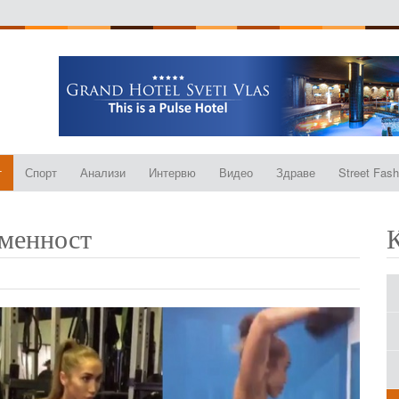
т
Спорт
Анализи
Интервю
Видео
Здраве
Street Fash
еменност