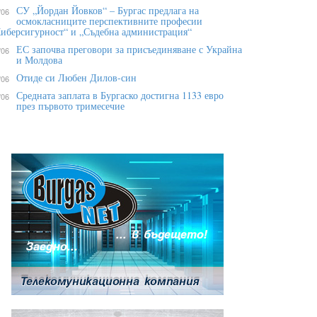
СУ „Йордан Йовков“ – Бургас предлага на
/06
осмокласниците перспективните професии
иберсигурност“ и „Съдебна администрация“
ЕС започва преговори за присъединяване с Украйна
/06
и Молдова
Отиде си Любен Дилов-син
/06
Средната заплата в Бургаско достигна 1133 евро
/06
през първото тримесечие