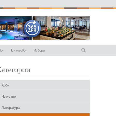
ion
БизнесЮг
Избори
Категории
Хоби
Изкуство
Литература