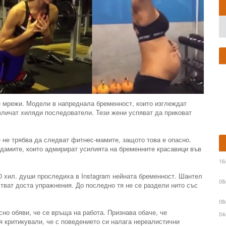
 мрежи. Модели в напреднала бременност, които изглеждат
ивличат хиляди последователи. Тези жени успяват да приковат
 не трябва да следват фитнес-мамите, защото това е опасно.
а дамите, които адмирират усилията на бременните красавици във
16
0 хил. души проследиха в Instagram нейната бременност. Шантел
08
стват доста упражнения. До последно тя не се раздели нито със
08
но обяви, че се връща на работа. Признава обаче, че
04
 я критикували, че с поведението си налага нереалистични