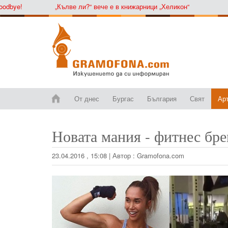
ye!
„Кълве ли?“ вече е в книжарници „Хеликон“
От днес
Бургас
България
Свят
Ар
Новата мания - фитнес бр
23.04.2016 , 15:08
|
Автор :
Gramofona.com