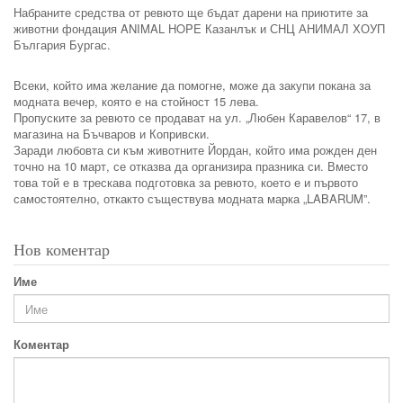
Набраните средства от ревюто ще бъдат дарени на приютите за
животни фондация ANIMAL HOPE Казанлък и СНЦ АНИМАЛ ХОУП
България Бургас.
Всеки, който има желание да помогне, може да закупи покана за
модната вечер, която е на стойност 15 лева.
Пропуските за ревюто се продават на ул. „Любен Каравелов“ 17, в
магазина на Бъчваров и Копривски.
Заради любовта си към животните Йордан, който има рожден ден
точно на 10 март, се отказва да организира празника си. Вместо
това той е в трескава подготовка за ревюто, което е и първото
самостоятелно, откакто съществува модната марка „LABARUM”.
Нов коментар
Име
Коментар