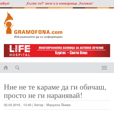
ye!
„Кълве ли?“ вече е в книжарници „Хеликон“
Toggle
naviga
Ние не те караме да ги обичаш,
просто не ги наранявай!
02.03.2016 , 13:40
|
Автор :
Мануела Янева