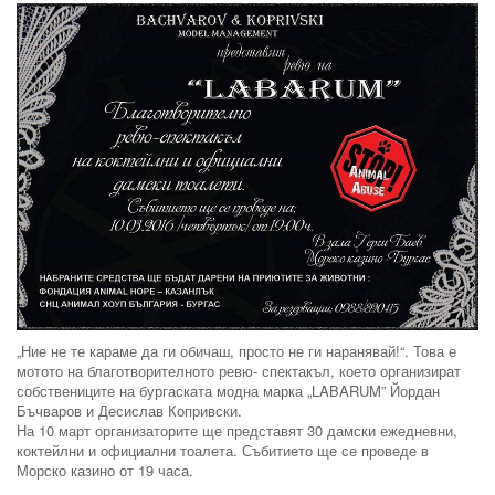
„Ние не те караме да ги обичаш, просто не ги наранявай!“. Това е
мотото на благотворителното ревю- спектакъл, което организират
собствениците на бургаската модна марка „LABARUM” Йордан
Бъчваров и Десислав Копривски.
На 10 март организаторите ще представят 30 дамски ежедневни,
коктейлни и официални тоалета. Събитието ще се проведе в
Морско казино от 19 часа.