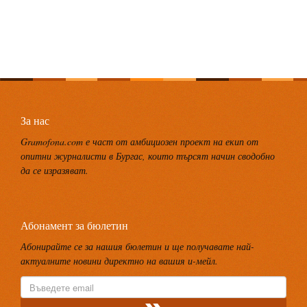
За нас
Gramofona.com е част от амбициозен проект на екип от
опитни журналисти в Бургас, които търсят начин сводобно
да се изразяват.
Абонамент за бюлетин
Абонирайте се за нашия бюлетин и ще получавате най-
актуалните новини директно на вашия и-мейл.