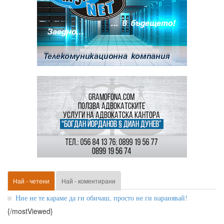
Най - четени
Най - коментирани
Ние не те караме да ги обичаш, просто не ги наранявай!
{/mostViewed}