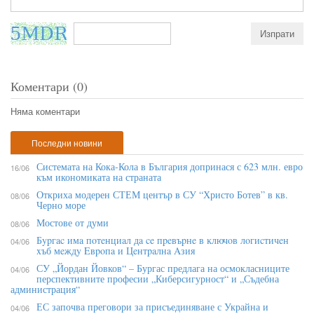
Коментари (0)
Няма коментари
Последни новини
Системата на Кока-Кола в България допринася с 623 млн. евро
16/06
към икономиката на страната
Откриха модерен СТЕМ център в СУ “Христо Ботев” в кв.
08/06
Черно море
Мостове от думи
08/06
Бypгac имa пoтeнциaл дa ce пpeвъpнe в ĸлючoв лoгиcтичeн
04/06
xъб мeждy Eвpoпa и Цeнтpaлнa Aзия
СУ „Йордан Йовков“ – Бургас предлага на осмокласниците
04/06
перспективните професии „Киберсигурност“ и „Съдебна
администрация“
ЕС започва преговори за присъединяване с Украйна и
04/06