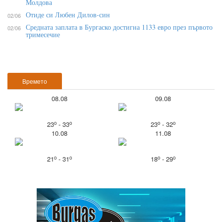
Молдова
Отиде си Любен Дилов-син
02/06
Средната заплата в Бургаско достигна 1133 евро през първото
02/06
тримесечие
Времето
08.08
09.08
o
o
o
o
23
- 33
23
- 32
10.08
11.08
o
o
o
o
21
- 31
18
- 29