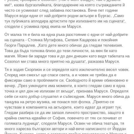
ми!“, казва бургазлийката, благодарение на която съгражданите й
често се усмихват след забавна постановка. Вече пет години
Маруся води едни от най-добрите родни актьори в Бургас. „Само
тук публиката аплодира артистите при излизането им на сцената“,
сподели с усмивка пред екипа ни Маруся.
От малка тя е била на една ръка разстояние с едни от най-добрите
на сцената - Стоянка Мутафова, Силвия Кацарова и покойния
Георги Парцалев. „Като дете много обичах да гледам телевизия.
Това да бъда толкова близо до тези личности, за мен бе като
магия. Може би заради това и до ден днешен като видя табелата на
Созопол ми става много приятно на душата“, разказва Маруся.
Тя е зодия Скорпион и се определя като изключително весел човек.
Според нея смехът ще спаси света, а и човек не трябва да е
фиксиран само в проблемите си. Свободното й време обикновено е
вечер. „През уикендите има моменти, в които гледам само в една
точка и цял ден не излизам от вкъщи“, признава Маруся. Определя
себе си като добър слушател и събеседник. Маруся много обича да
танцува на ретро музика, не понася поп фолка. „Приятно се
чувствам в компанията на актьорите, които идват да играят тук.
Гледам разбира се да им запазя личното пространство, защото в
крайна сметка идвайки от София, повечето от тях си почиват от
голямата лудница“, споделя Маруся. Освен че обича театъра, тя
много харесва български автори и най-вече написаното от Йордан
Йовков. Книгата, която е оставила трайно впечатление в Маруся е