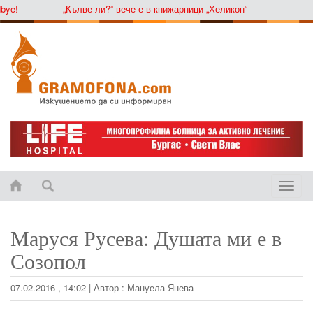
!
„Кълве ли?“ вече е в книжарници „Хеликон“
Toggle
naviga
Маруся Русева: Душата ми е в
Созопол
07.02.2016 , 14:02
|
Автор :
Мануела Янева