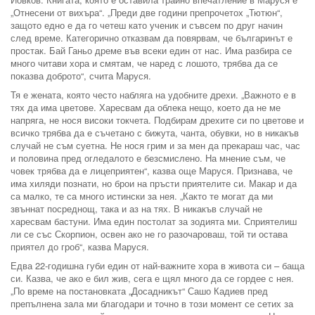
„Отнесени от вихъра“. „Преди две години препрочетох „Тютюн“,
защото едно е да го четеш като ученик и съвсем по друг начин
след време. Категорично отказвам да повярвам, че българинът е
простак. Бай Ганьо дреме във всеки един от нас. Има разбира се
много читави хора и смятам, че наред с лошото, трябва да се
показва доброто“, счита Маруся.
Тя е жената, която често набляга на удобните дрехи. „Важното е в
тях да има цветове. Харесвам да облека нещо, което да не ме
напряга, не нося високи токчета. Подбирам дрехите си по цветове и
всичко трябва да е съчетано с бижута, чанта, обувки, но в никакъв
случай не съм суетна. Не нося грим и за мен да прекараш час, час
и половина пред огледалото е безсмислено. На мнение съм, че
човек трябва да е лицеприятен“, казва още Маруся. Признава, че
има хиляди познати, но брои на пръсти приятелите си. Макар и да
са малко, те са много истински за нея. „Както те могат да ми
звъннат посреднощ, така и аз на тях. В никакъв случай не
харесвам бастуни. Има един постолат за зодията ми. Сприятелиш
ли се със Скорпион, освен ако не го разочароваш, той ти остава
приятел до гроб“, казва Маруся.
Едва 22-годишна губи един от най-важните хора в живота си – баща
си. Казва, че ако е бил жив, сега е щял много да се гордее с нея.
„По време на постановката „Досадникът“ Сашо Кадиев пред
препълнена зала ми благодари и точно в този момент се сетих за