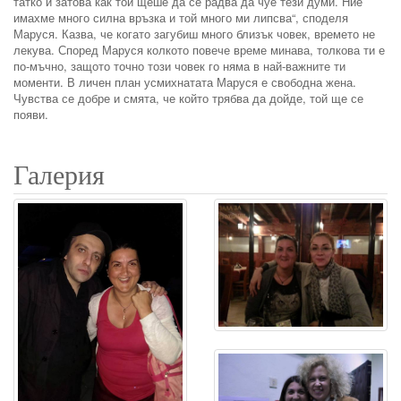
татко и затова как той щеше да се радва да чуе тези думи. Ние
имахме много силна връзка и той много ми липсва“, споделя
Маруся. Казва, че когато загубиш много близък човек, времето не
лекува. Според Маруся колкото повече време минава, толкова ти е
по-мъчно, защото точно този човек го няма в най-важните ти
моменти. В личен план усмихнатата Маруся е свободна жена.
Чувства се добре и смята, че който трябва да дойде, той ще се
появи.
Галерия