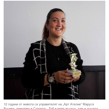
12 години от живота си управителят на „Арт Ателие” Маруся
Русева, прекарва в Созопол. „Той е моят въздух, там е душата