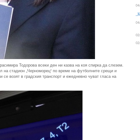
04
„К
04
02
02
расимира Тодорова всеки ден ни казва на коя спирка да слезем.
тел на стадион „Черноморец“ по време на футболните срещи и
 се возят в градския транспорт и ежедневно чуват гласа на