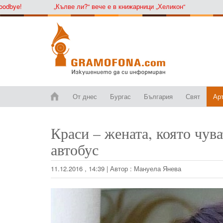
!
„Кълве ли?“ вече е в книжарници „Хеликон“
От днес
Бургас
България
Свят
Ар
Краси – жената, която чува
автобус
11.12.2016 , 14:39
|
Автор :
Мануела Янева