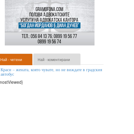
Най - четени
Най - коментирани
Краси – жената, която чувате, но не виждате в градския
автобус
mostViewed}