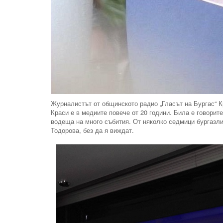
Журналистът от общинското радио „Гласът на Бургас“ К
Краси е в медиите повече от 20 години. Била е говори
водеща на много събития. От няколко седмици бургазлии
Тодорова, без да я виждат.