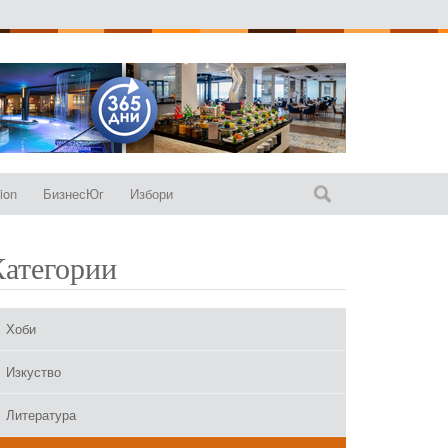
ion
БизнесЮг
Избори
Категории
Хоби
Изкуство
Литература