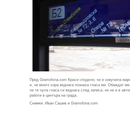
Пред Gramofona.com Краси сподели, че е озвучила марш
е, че много хора веднага познаха гласа ми. Обаждат ми
че тя чула гласа си веднага след записа, но не и в авт
работи в центъра на града.
Снимки: Иван Сашев и Gramofona.com