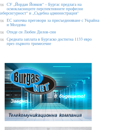
СУ „Йордан Йовков“ – Бургас предлага на
/06
осмокласниците перспективните професии
иберсигурност“ и „Съдебна администрация“
ЕС започва преговори за присъединяване с Украйна
/06
и Молдова
Отиде си Любен Дилов-син
/06
Средната заплата в Бургаско достигна 1133 евро
/06
през първото тримесечие