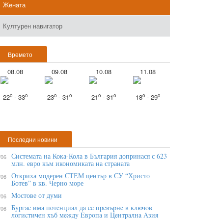
Жената
Културен навигатор
Времето
08.08
09.08
10.08
11.08
o
o
o
o
o
o
o
o
22
- 33
23
- 31
21
- 31
18
- 29
Последни новини
Системата на Кока-Кола в България допринася с 623
/06
млн. евро към икономиката на страната
Откриха модерен СТЕМ център в СУ “Христо
/06
Ботев” в кв. Черно море
Мостове от думи
/06
Бypгac имa пoтeнциaл дa ce пpeвъpнe в ĸлючoв
/06
лoгиcтичeн xъб мeждy Eвpoпa и Цeнтpaлнa Aзия