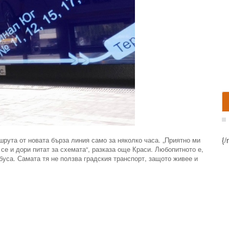
рута от новата бърза линия само за няколко часа. „Приятно ми
{/
 се и дори питат за схемата“, разказа още Краси. Любопитното е,
обуса. Самата тя не ползва градския транспорт, защото живее и