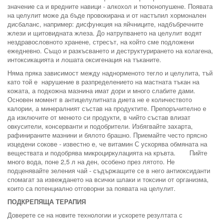
значение са и вредните навици - алкохол и тютюнопушене. Появата
на целулит може да бъде провокирана и от настъпил хормонален
дисбаланс, например: дисфункция на яйчниците, надбъбречните
жлези и щитовидната жлеза. До натрупването на целулит водят
нездравословното хранене, стресът, на който сме подложени
ежедневно. Също и разкъсването и деструктурирането на колагена,
интоксикацията и лошата оксигенация на тъканите.
Няма пряка зависимост между наднорменото тегло и целулита, тъй
като той е нарушение в разпределението на мастната тъкан на
кожата, а подкожна мазнина имат дори и много слабите дами.
Основен момент в антицелулитната диета не е количеството
калории, а минералният състав на продуктите. Препоръчително е
да изключите от менюто си продукти, в чийто състав влизат
овкусители, консерванти и подобрители. Избягвайте захарта,
рафинираните мазнини и бялото брашно. Приемайте често прясно
изцедени сокове - известно е, че витамин С ускорява обмяната на
веществата и подобрява микроциркулацията на кръвта. Пийте
много вода, поне 2,5 л на ден, особено през лятото. Не
подценявайте зеления чай - съдържащите се в него антиоксиданти
спомагат за извеждането на всички шлаки и токсини от организма,
които са потенциално отговорни за появата на целулит.
ПОДКРЕПЯЩА ТЕРАПИЯ
Доверете се на новите технологии и ускорете резултата с