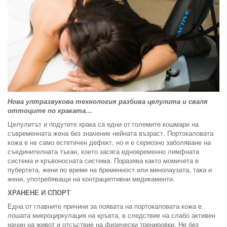
Нова ултразвукова технология разбива целулита и сваля
оттоците по краката…
Целулитът и подутите крака са едни от големите кошмари на
съвременната жена без значение нейната възраст. Портокаловата
кожа е не само естетичен дефект, но и е сериозно заболяване на
съединителната тъкан, което засяга едновременно лимфната
система и кръвоносната система. Поразява както момичета в
пубертета, жени по време на бременност или менопаузата, така и
жени, употребяващи на контрацептивни медикаменти.
ХРАНЕНЕ И СПОРТ
Една от главните причини за появата на портокаловата кожа е
лошата микроциркулация на кръвта, в следствие на слабо активен
начин на живот и отсъствие на физически тренировки. Не без