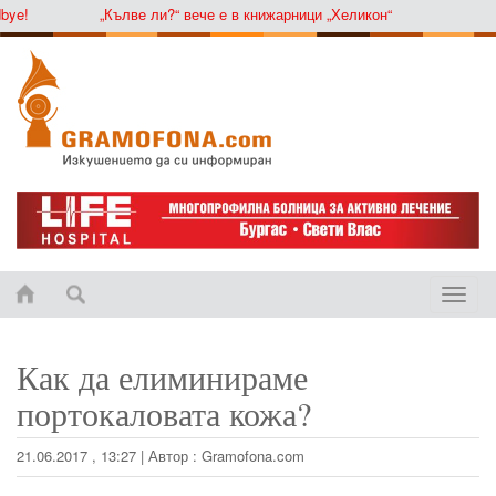
!
„Кълве ли?“ вече е в книжарници „Хеликон“
Toggle
naviga
Как да елиминираме
портокаловата кожа?
21.06.2017 , 13:27
|
Автор :
Gramofona.com