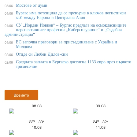
Мостове от думи
08/06
Бypгac имa пoтeнциaл дa ce пpeвъpнe в ĸлючoв лoгиcтичeн
04/06
xъб мeждy Eвpoпa и Цeнтpaлнa Aзия
СУ „Йордан Йовков“ – Бургас предлага на осмокласниците
04/06
перспективните професии „Киберсигурност“ и „Съдебна
администрация“
ЕС започва преговори за присъединяване с Украйна и
04/06
Молдова
Отиде си Любен Дилов-син
02/06
Средната заплата в Бургаско достигна 1133 евро през първото
02/06
тримесечие
Времето
08.08
09.08
o
o
o
o
23
- 33
24
- 32
10.08
11.08