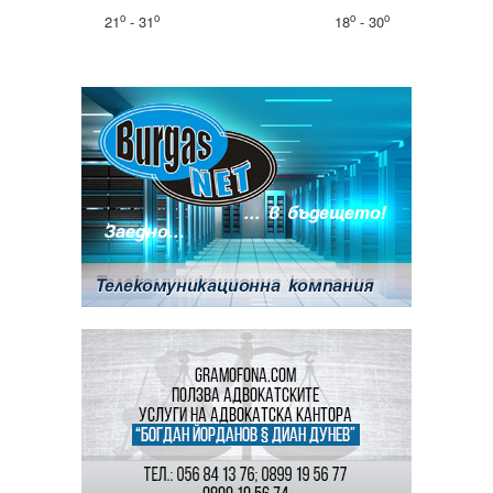
o
o
o
o
21
- 31
18
- 30