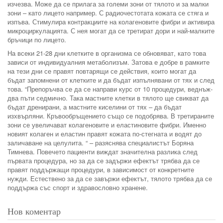
изчезва. Може да се прилага за големи зони от тялото и за малки
зони – като лицето например. С радиочестотата кожата се стяга и
изпъва. Стимулира контракциите на колагеновите фибри и активира
микроциркулацията. С нея могат да се третират дори и най-малките
бръчици по лицето.
На всеки 21-28 дни клетките в организма се обновяват, като това
зависи от индивидуалния метаболизъм. Затова е добре в рамките
на тези дни се правят повтарящи се действия, които могат да
бъдат запомнени от клетките и да бъдат изпълнявани от тях и след
това. “Препоръчва се да се направи курс от 10 процедури, веднъж-
два пъти седмично. Така мастните клетки в тялото ще свикват да
бъдат дренирани, а мастните киселини от тях – да бъдат
изхвърляни. Кръвообръщението също се подобрява. В третираните
зони се увеличават колагеновите и еластиновите фибри. Именно
новият колаген и еластин правят кожата по-стегната и водят до
заличаване на целулита. “ – разяснява специалистът Боряна
Тимнева. Повечето пациенти виждат значителна разлика след
първата процедура, но за да се задържи ефектът трябва да се
правят поддържащи процедури, в зависимост от конкретните
нужди. Естествено за да се завържи ефектът, тялото трябва да се
поддържа със спорт и здравословно хранене.
Нов коментар