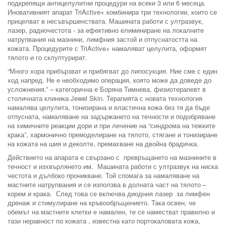
подкрепящи антицелулитни процедури на всеки 3 или 6 месеца.
Иновативният апарат TriActive+ комбинира три технологии, които се
прицелват в несъвършенствата. Машината работи с ултразвук,
лазер, радиочестота - за ефективно елиминиране на локалните
натрупвания на мазнини, лимфния застой и отпуснатостта на
кожата. Процедурите с TriActive+ намаляват целулита, оформят
тялото и го склуптурират.
“Много хора прибързват и прибягват до липосукция. Ние сме с един
ход напред. Не е необходимо операция, която може да доведе до
усложнения.” – категорична е Боряна Тимнева, физиотерапевт в
столичната клиника Jewel Skin. Терапията с новата технология
намалява целулита, тонизирана и еластична кожа без тя да бъде
отпусната, намаляване на задържането на течности и подобряване
на химичните реакции дори и при лечение на “синдрома на тежките
крака”, хармонично премоделиране на тялото, стягане и тонизиране
на кожата на шия и деколте, премахване на двойна брадичка.
Действието на апарата е свързано с превръщането на мазнините в
течност и изхвърлянето им. Машината работи с ултразвук на ниска
честота и дълбоко проникване. Той спомага за намаляване на
мастните натрупвания и се използва в долната част на тялото –
корем и крака. След това се включва диодния лазер за лимфен
дренаж и стимулиране на кръвообръщението. Така освен, че
обемът на мастните клетки е намален, те се наместват правилно и
тази неравност по кожата , известна като портокаловата кожа,