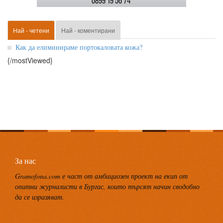
Най - четени
Най - коментирани
Как да елиминираме портокаловата кожа?
{/mostViewed}
За нас
Gramofona.com е част от амбициозен проект на екип от
опитни журналисти в Бургас, които търсят начин сводобно
да се изразяват.