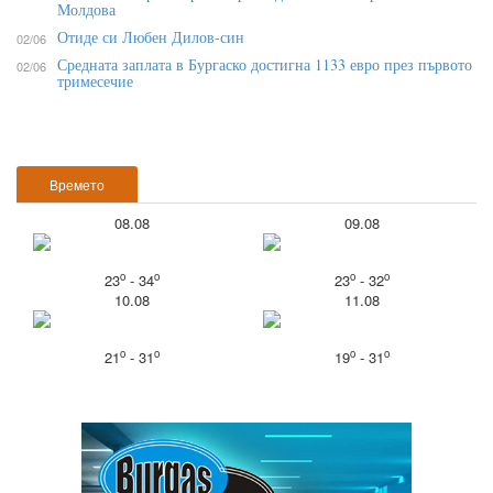
Молдова
Отиде си Любен Дилов-син
02/06
Средната заплата в Бургаско достигна 1133 евро през първото
02/06
тримесечие
Времето
08.08
09.08
o
o
o
o
23
- 34
23
- 32
10.08
11.08
o
o
o
o
21
- 31
19
- 31