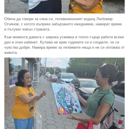
Обича да говори за сина си, телевизионният водещ Любомир
Огнянов, с когото въпреки забързаното ежедневие, намират време
и пътуват извън страната.
Към момента дамата с широка усмивка и топло сърце работи всеки
ден в очен кабинет. Кулева не крие годините си и споделя, че се
чувства добре. Намира време за любимите неща и не се оплаква от
живота.