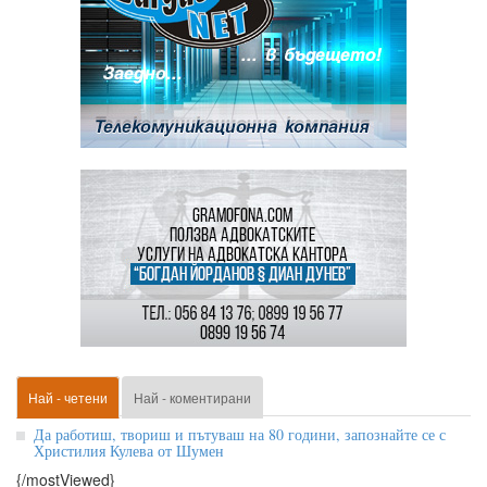
Най - четени
Най - коментирани
Да работиш, твориш и пътуваш на 80 години, запознайте се с
Христилия Кулева от Шумен
{/mostViewed}