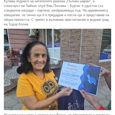
Кулева поднесе на читателите разказа „Пълнен шаран“, а
спонсорът ни Лайънс клуб Виа Понтика – Бургас я удостои със
специална награда – картина, изобразяваща лъв. На церемонията
обещахме, че лично ще й я предадем и после ще я представим на
обществеността. С трепет и вълнение пристигнахме в родния град
на Тодор Колев.
80-годишната дама е родена във Варна, по образование е машинен