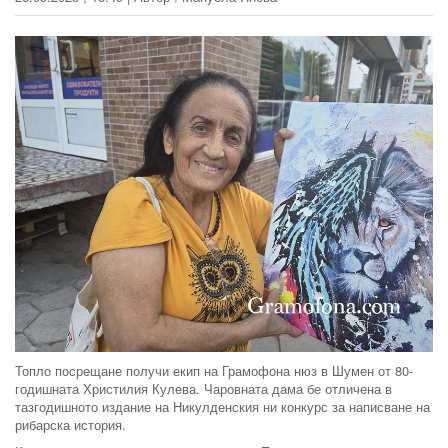
Топло посрещане получи екип на Грамофона нюз в Шумен от 80-
годишната Христилия Кулева. Чаровната дама бе отличена в
тазгодишното издание на Никулденския ни конкурс за написване на
рибарска история.