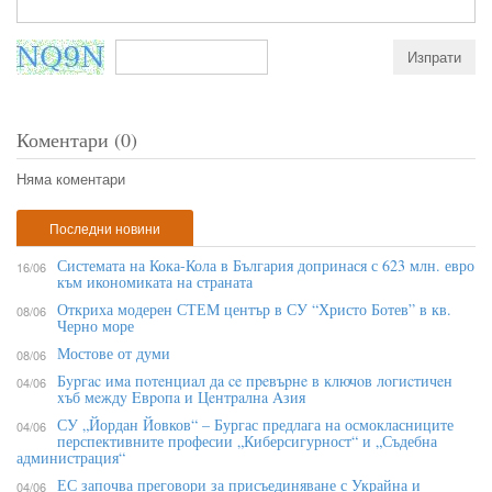
Коментари (0)
Няма коментари
Последни новини
Системата на Кока-Кола в България допринася с 623 млн. евро
16/06
към икономиката на страната
Откриха модерен СТЕМ център в СУ “Христо Ботев” в кв.
08/06
Черно море
Мостове от думи
08/06
Бypгac имa пoтeнциaл дa ce пpeвъpнe в ĸлючoв лoгиcтичeн
04/06
xъб мeждy Eвpoпa и Цeнтpaлнa Aзия
СУ „Йордан Йовков“ – Бургас предлага на осмокласниците
04/06
перспективните професии „Киберсигурност“ и „Съдебна
администрация“
ЕС започва преговори за присъединяване с Украйна и
04/06