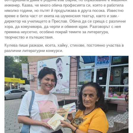
инженер. Казва, че много обича професията си, която е работила
няколко години, но пътят й продължава в друга посока. Известно
време е била част от екипа на шуменския театър, както и зам.-
директор на училището в Преслав. Обича да се среща с различни
хора, да комуникира, да черпи и обменя идеи. Разговорът с нея
премина неусетно, особено покрай темите за литература,
творчество и пътешествия.
Кулева пише разкази, есета, хайку, стихове, постоянно участва в
различни литературни конкурси.