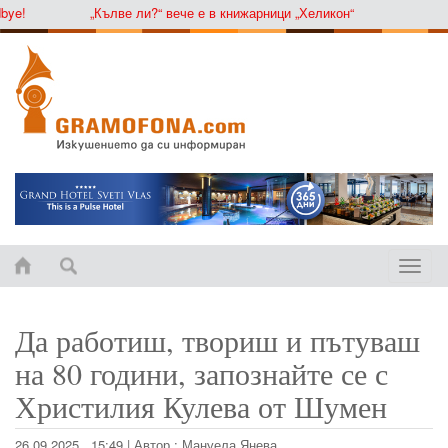
!
„Кълве ли?“ вече е в книжарници „Хеликон“
Toggle
naviga
Да работиш, твориш и пътуваш
на 80 години, запознайте се с
Христилия Кулева от Шумен
26.09.2025 , 15:49
|
Автор :
Мануела Янева