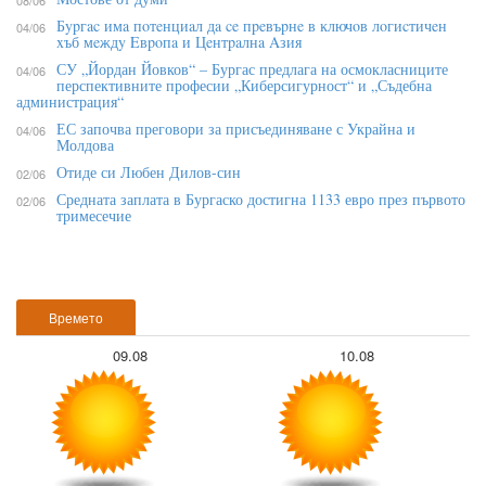
08/06
Бypгac имa пoтeнциaл дa ce пpeвъpнe в ĸлючoв лoгиcтичeн
04/06
xъб мeждy Eвpoпa и Цeнтpaлнa Aзия
СУ „Йордан Йовков“ – Бургас предлага на осмокласниците
04/06
перспективните професии „Киберсигурност“ и „Съдебна
администрация“
ЕС започва преговори за присъединяване с Украйна и
04/06
Молдова
Отиде си Любен Дилов-син
02/06
Средната заплата в Бургаско достигна 1133 евро през първото
02/06
тримесечие
Времето
09.08
10.08