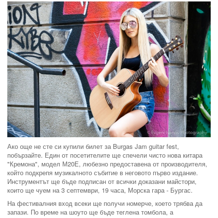
Ако още не сте си купили билет за Burgas Jam guitar fest,
побързайте. Един от посетителите ще спечели чисто нова китара
"Кремона", модел М20Е, любезно предоставена от производителя,
който подкрепя музикалното събитие в неговото първо издание.
Инструментът ще бъде подписан от всички доказани майстори,
които ще чуем на 3 септември, 19 часа, Морска гара - Бургас.
На фестивалния вход всеки ще получи номерче, което трябва да
запази. По време на шоуто ще бъде теглена томбола, а