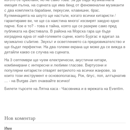
емоция пълна, на сцената ще има бенд от феноменални музиканти
с два комплекта барабани, перкусии, клавишни, брас.
Кулминацията на шоуто ще настъпи, когато всички китаристи /
гарантираме ви, че ще са наистина много/ изсвирят заедно едно
парче. Кое е то? - това е тайна, която ще се разкрие само пред
публиката на фестивала. В района на Морска гара ще бъде
изградена една от най-големите сцени, които Бургас е вдигал за
музикално събитие. Звукът и осветлението са предизвикателство и
ще бъдат перфектни. На два големи екрана ще може да се вижда в
детайли какво се случва на сцената.
На 3 септември ще чуем електрически, акустични китари,
комбинирани с интересни и любими гласове. Виртуозни и
популярни китаристи отварят ветрилото на всички жанрове, за
които този инструмент е основополагащ. Рок, блус, поп, алтърнатив
... - на Burgas Jam очаквайте всичко!
Билети търсете на Лятна каса - Часовника и в мрежата на Eventim.
Нов коментар
Име