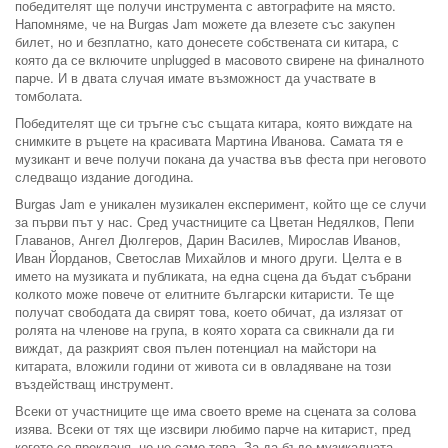
победителят ще получи инструмента с автографите на място.
Напомняме, че на Burgas Jam можете да влезете със закупен
билет, но и безплатно, като донесете собствената си китара, с
която да се включите unplugged в масовото свирене на финалното
парче. И в двата случая имате възможност да участвате в
томболата.
Победителят ще си тръгне със същата китара, която виждате на
снимките в ръцете на красивата Мартина Иванова. Самата тя е
музикант и вече получи покана да участва във феста при неговото
следващо издание догодина.
Burgas Jam е уникален музикален експеримент, който ще се случи
за първи път у нас. Сред участниците са Цветан Недялков, Пепи
Главанов, Ангел Дюлгеров, Дарин Василев, Мирослав Иванов,
Иван Йорданов, Светослав Михайлов и много други. Целта е в
името на музиката и публиката, на една сцена да бъдат събрани
колкото може повече от елитните български китаристи. Те ще
получат свободата да свирят това, което обичат, да излязат от
ролята на членове на група, в която хората са свикнали да ги
виждат, да разкрият своя пълен потенциал на майстори на
китарата, вложили години от живота си в овладяване на този
въздействащ инструмент.
Всеки от участниците ще има своето време на сцената за солова
изява. Всеки от тях ще изсвири любимо парче на китарист, пред
когото се прекланя, но не само това. За да бъде музикалната