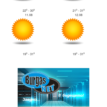
o
o
o
o
22
- 30
21
- 31
11.08
12.08
o
o
o
o
19
- 31
19
- 31