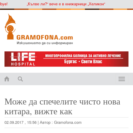
e!
„Кълве ли?“ вече е в книжарници „Хеликон“
Toggle
naviga
Може да спечелите чисто нова
китара, вижте как
02.09.2017 , 15:56
|
Автор :
Gramofona.com