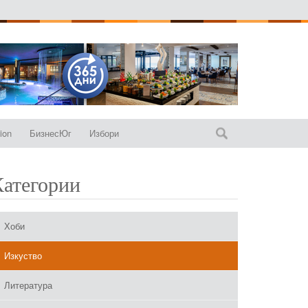
ion
БизнесЮг
Избори
Категории
Хоби
Изкуство
Литература