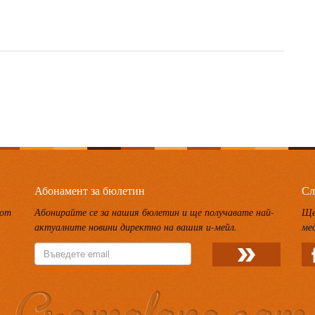
Абонамент за бюлетин
Сл
 от
Абонирайте се за нашия бюлетин и ще получавате най-
Ще
актуалните новини директно на вашия и-мейл.
ме