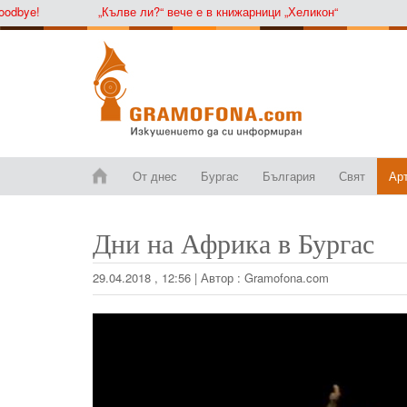
e!
„Кълве ли?“ вече е в книжарници „Хеликон“
От днес
Бургас
България
Свят
Ар
Дни на Африка в Бургас
29.04.2018 , 12:56
|
Автор :
Gramofona.com