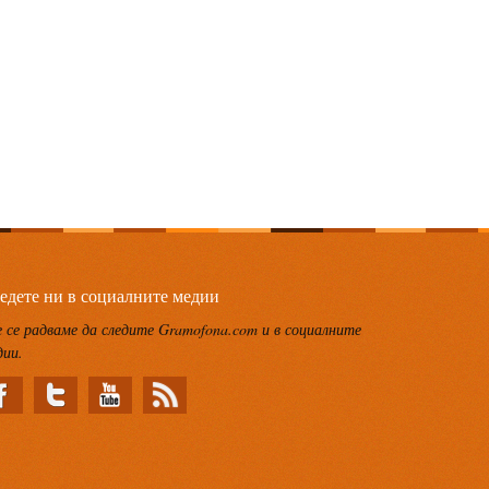
едете ни в социалните медии
 се радваме да следите Gramofona.com и в социалните
дии.