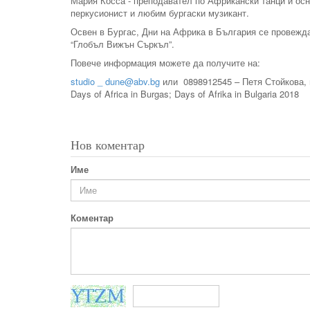
Мария Косса - преподавател по Африкански танци и ос
перкусионист и любим бургаски музикант.
Освен в Бургас, Дни на Африка в България се провежд
“Глобъл Вижън Съркъл”.
Повече информация можете да получите на:
studio _
dune@abv.bg
или 0898912545 – Петя Стойкова, 
Days of Africa in Burgas; Days of Afrika in Bulgaria 2018
Нов коментар
Име
Коментар