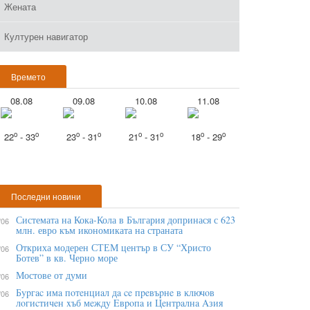
Жената
Културен навигатор
Времето
08.08
09.08
10.08
11.08
o
o
o
o
o
o
o
o
22
- 33
23
- 31
21
- 31
18
- 29
Последни новини
Системата на Кока-Кола в България допринася с 623
/06
млн. евро към икономиката на страната
Откриха модерен СТЕМ център в СУ “Христо
/06
Ботев” в кв. Черно море
Мостове от думи
/06
Бypгac имa пoтeнциaл дa ce пpeвъpнe в ĸлючoв
/06
лoгиcтичeн xъб мeждy Eвpoпa и Цeнтpaлнa Aзия