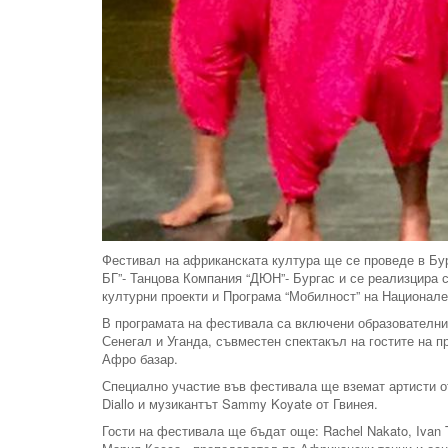
Фестивал на африканската култура ще се проведе в Бур
БГ”- Танцова Компания “ДЮН”- Бургас и се реализцира 
културни проекти и Програма “Мобилност” на Национал
В програмата на фестивала са включени образователни 
Сенегал и Уганда, съвместен спектакъл на гостите на 
Афро базар.
Специално участие във фестивала ще вземат артисти о
Diallo и музикантът Sammy Koyate от Гвинея.
Гости на фестивала ще бъдат още: Rachel Nakato, Ivan 