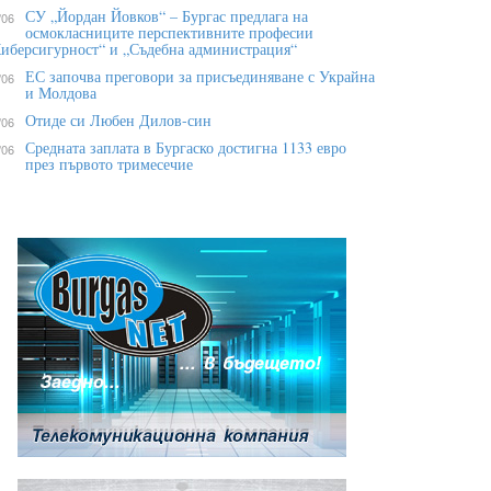
СУ „Йордан Йовков“ – Бургас предлага на
/06
осмокласниците перспективните професии
иберсигурност“ и „Съдебна администрация“
ЕС започва преговори за присъединяване с Украйна
/06
и Молдова
Отиде си Любен Дилов-син
/06
Средната заплата в Бургаско достигна 1133 евро
/06
през първото тримесечие