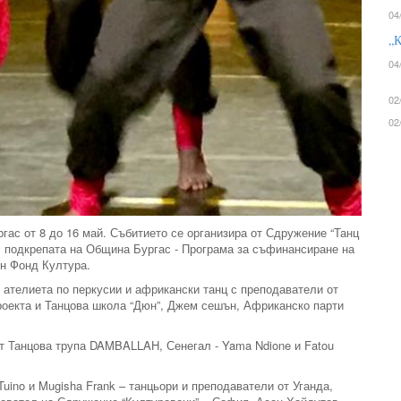
04
„К
04
02
02
гас от 8 до 16 май. Събитието се организира от Сдружение “Танц
с подкрепата на Община Бургас - Програма за съфинансиране на
ен Фонд Култура.
ателиета по перкусии и африкански танц с преподаватели от
проекта и Танцова школа “Дюн”, Джем сешън, Африканско парти
т Танцова трупа DAMBALLAH, Сенегал - Yama Ndione и Fatou
Tuino и Mugisha Frank – танцьори и преподаватели от Уганда,