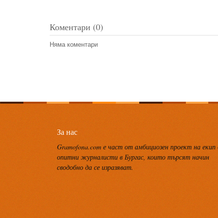
Коментари (0)
Няма коментари
За нас
Gramofona.com е част от амбициозен проект на екип
опитни журналисти в Бургас, които търсят начин
сводобно да се изразяват.