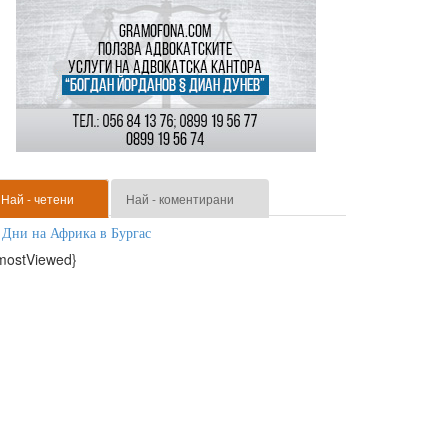
Най - четени
Най - коментирани
Дни на Африка в Бургас
mostViewed}