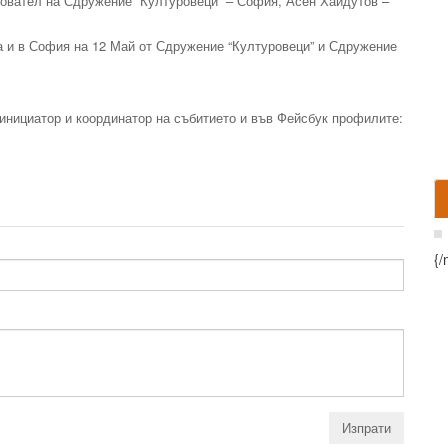
новател на Сдружение “Културовеци” – София, Асен Хайдутов –
а и в София на 12 Май от Сдружение “Културовеци” и Сдружение
инициатор и координатор на събитието и във Фейсбук профилите:
{/