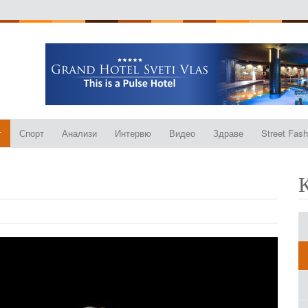
т
Спорт
Анализи
Интервю
Видео
Здраве
Street Fash