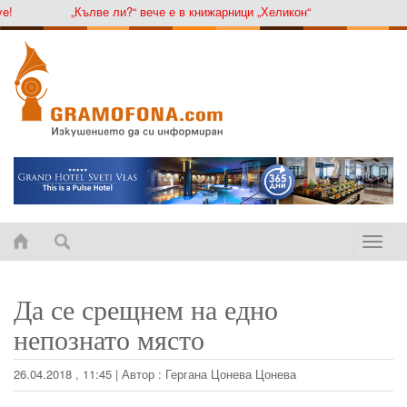
„Кълве ли?“ вече е в книжарници „Хеликон“
Toggle
naviga
Да се срещнем на едно
непознато място
26.04.2018 , 11:45
|
Автор :
Гергана Цонева Цонева