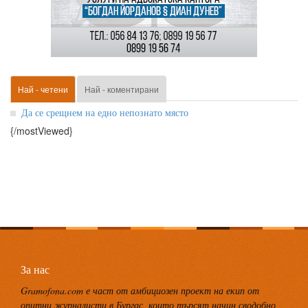
Най - четени
Най - коментирани
Да се срещнем на едно непознато място
{/mostViewed}
За нас
Gramofona.com е част от амбициозен проект на екип от
опитни журналисти в Бургас, които търсят начин сводобно