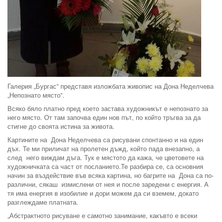
Галерия „Бургас” представя изложбата живопис на Дона Неделчева
„Непознато място”.
Всяко бяло платно пред което застава художникът е непознато за
него място. От там започва един нов път, по който тръгва за да
стигне до своята истина за живота.
Картините на Дона Неделчева са рисувани спонтанно и на един
дъх. Те ми приличат на пролетен дъжд, който пада внезапно, а
след него виждам дъга. Тук е мястото да кажа, че цветовете на
художничката са част от посланието.Те разбира се, са основния
начин за въздействие във всяка картина, но багрите на Дона са по-
различни, сякаш измислени от нея и после заредени с енергия. А
тя има енергия в изобилие и дори можем да си вземем, докато
разглеждаме платната.
„Абстрактното рисуване е самотно занимание, какъвто е всеки