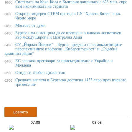
Системата на Кока-Кола в България допринася с 623 млн. евро
16/06
към икономиката на страната
Откриха модерен СТЕМ център в СУ “Христо Ботев” в кв.
08/06
Черно море
Мостове от думи
08/06
Бypгac имa пoтeнциaл дa ce пpeвъpнe в ĸлючoв лoгиcтичeн
04/06
xъб мeждy Eвpoпa и Цeнтpaлнa Aзия
СУ „Йордан Йовков“ – Бургас предлага на осмокласниците
04/06
перспективните професии „Киберсигурност“ и „Съдебна
администрация“
ЕС започва преговори за присъединяване с Украйна и
04/06
Молдова
Отиде си Любен Дилов-син
02/06
Средната заплата в Бургаско достигна 1133 евро през първото
02/06
тримесечие
Времето
07.08
08.08