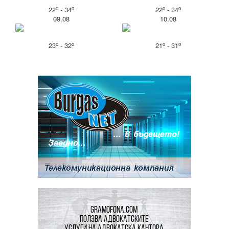
o
o
o
o
22
- 34
22
- 34
09.08
10.08
o
o
o
o
23
- 32
21
- 31