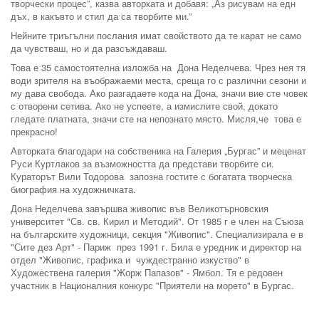
творчески процес”, казва авторката и добавя: „Аз рисувам на едн
дъх, в какъвто и стил да са творбите ми.”
Нейните триъгълни послания имат свойството да те карат не само
да чувстваш, но и да разсъждаваш.
Това е 35 самостоятелна изложба на Дона Неделчева. Чрез нея тя
води зрителя на въображаеми места, среща го с различни сезони и
му дава свобода. Ако разгадаете кода на Дона, значи вие сте човек
с отворени сетива. Ако не успеете, а измислите свой, докато
гледате платната, значи сте на непознато място. Мисля,че това е
прекрасно!
Авторката благодари на собственика на Галерия „Бургас” и меценат
Руси Куртлаков за възможността да представи творбите си.
Кураторът Вили Тодорова запозна гостите с богатата творческа
биография на художничката.
Дона Неделчева завършва живопис във Великотърновския
университет "Св. св. Кирил и Методий". От 1985 г е член на Съюза
на българските художници, секция "Живопис". Специализирала е в
"Сите дез Арт" - Париж през 1991 г. Била е уредник и директор на
отдел "Живопис, графика и чуждестранно изкуство" в
Художествена галерия "Жорж Папазов" - Ямбол. Тя е редовен
участник в Националния конкурс "Приятели на морето" в Бургас.