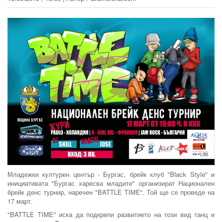
Младежки културен център - Бургас, брейк клуб "Black Style" и
инициативата "Бургас харесва младите" организират Национален
брейк денс турнир, наречен "BATTLE TIME". Той ще се проведе на
17 март.
"BATTLE TIME" иска да подкрепи развитието на този вид танц и