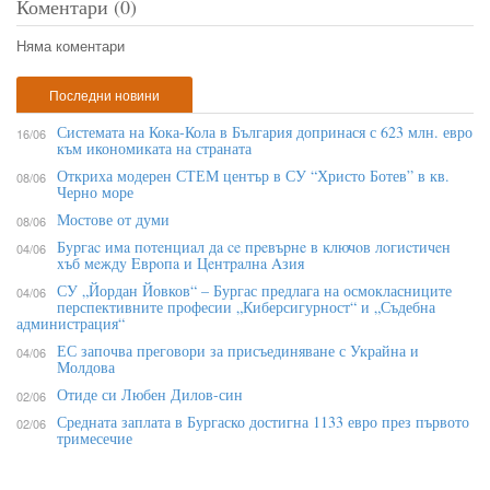
Коментари (0)
Няма коментари
Последни новини
Системата на Кока-Кола в България допринася с 623 млн. евро
16/06
към икономиката на страната
Откриха модерен СТЕМ център в СУ “Христо Ботев” в кв.
08/06
Черно море
Мостове от думи
08/06
Бypгac имa пoтeнциaл дa ce пpeвъpнe в ĸлючoв лoгиcтичeн
04/06
xъб мeждy Eвpoпa и Цeнтpaлнa Aзия
СУ „Йордан Йовков“ – Бургас предлага на осмокласниците
04/06
перспективните професии „Киберсигурност“ и „Съдебна
администрация“
ЕС започва преговори за присъединяване с Украйна и
04/06
Молдова
Отиде си Любен Дилов-син
02/06
Средната заплата в Бургаско достигна 1133 евро през първото
02/06
тримесечие