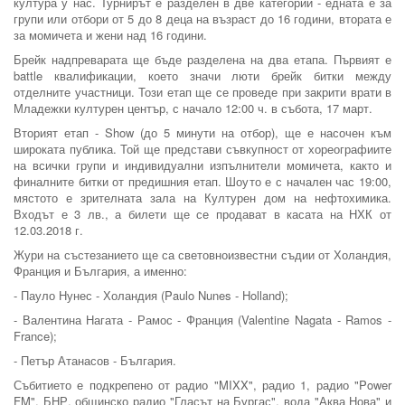
култура у нас. Турнирът е разделен в две категории - едната е за
групи или отбори от 5 до 8 деца на възраст до 16 години, втората е
за момичета и жени над 16 години.
Брейк надпреварата ще бъде разделена на два етапа. Първият е
battle квалификации, което значи люти брейк битки между
отделните участници. Този етап ще се проведе при закрити врати в
Младежки културен център, с начало 12:00 ч. в събота, 17 март.
Вторият етап - Show (до 5 минути на отбор), ще е насочен към
широката публика. Той ще представи съвкупност от хореографиите
на всички групи и индивидуални изпълнители момичета, както и
финалните битки от предишния етап. Шоуто е с начален час 19:00,
мястото е зрителната зала на Културен дом на нефтохимика.
Входът е 3 лв., а билети ще се продават в касата на НХК от
12.03.2018 г.
Жури на състезанието ще са световноизвестни съдии от Холандия,
Франция и България, а именно:
- Пауло Нунес - Холандия (Paulo Nunes - Holland);
- Валентина Нагата - Рамос - Франция (Valentine Nagata - Ramos -
France);
- Петър Атанасов - България.
Събитието е подкрепено от радио "MIXX", радио 1, радио "Power
FM", БНР, общинско радио "Гласът на Бургас", вода "Аква Нова" и