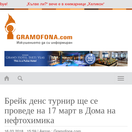
ye!
„Кълве ли?“ вече е в книжарници „Хеликон“
Toggle
naviga
Брейк денс турнир ще се
проведе на 17 март в Дома на
нефтохимика
16.03.2018 , 15:59
|
Автор :
Gramofona.com