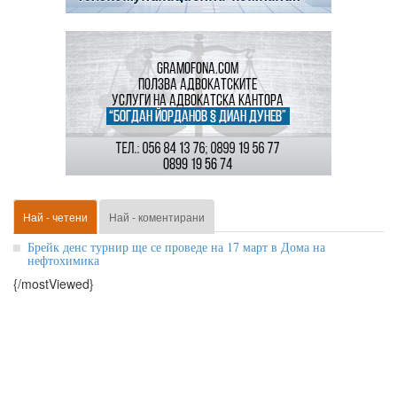
Най - четени
Най - коментирани
Брейк денс турнир ще се проведе на 17 март в Дома на
нефтохимика
{/mostViewed}