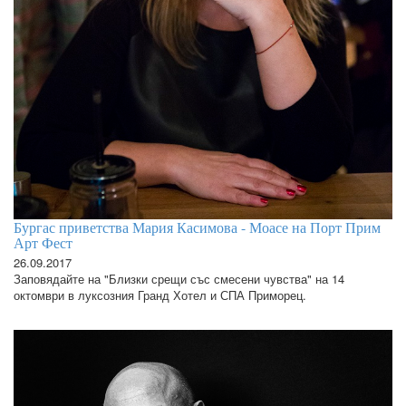
Бургас приветства Мария Касимова - Моасе на Порт Прим
Арт Фест
26.09.2017
Заповядайте на "Близки срещи със смесени чувства" на 14
октомври в луксозния Гранд Хотел и СПА Приморец.