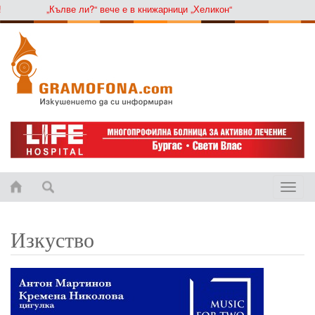
„Кълве ли?“ вече е в книжарници „Хеликон“
Toggle
naviga
Изкуство