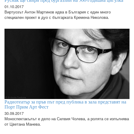
01.10.2017
Виртуозът Антон Мартинов идва в България с един много
специален проект в дуо с българката Кремена Николова.
Радиотеатър за пръв път пред публика в зала представят на
Порт Прим Арт Фест
30.09.2017
Моноспектакълът е дело на Силвия Чолева, а ролята се изпълнява
от Цветана Манева.