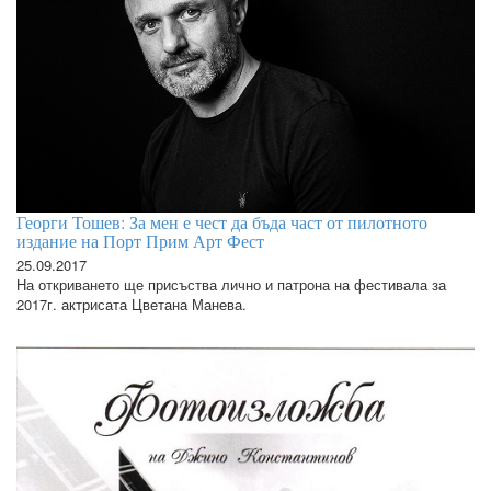
Георги Тошев: За мен е чест да бъда част от пилотното
издание на Порт Прим Арт Фест
25.09.2017
На откриването ще присъства лично и патрона на фестивала за
2017г. актрисата Цветана Манева.