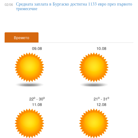
Средната заплата в Бургаско достигна 1133 евро през първото
02/06
тримесечие
Времето
09.08
10.08
o
o
o
o
22
- 30
21
- 31
11.08
12.08