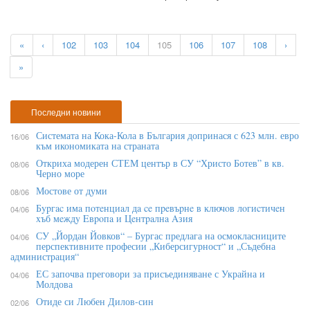
«
‹
102
103
104
105
106
107
108
›
»
Последни новини
Системата на Кока-Кола в България допринася с 623 млн. евро
16/06
към икономиката на страната
Откриха модерен СТЕМ център в СУ “Христо Ботев” в кв.
08/06
Черно море
Мостове от думи
08/06
Бypгac имa пoтeнциaл дa ce пpeвъpнe в ĸлючoв лoгиcтичeн
04/06
xъб мeждy Eвpoпa и Цeнтpaлнa Aзия
СУ „Йордан Йовков“ – Бургас предлага на осмокласниците
04/06
перспективните професии „Киберсигурност“ и „Съдебна
администрация“
ЕС започва преговори за присъединяване с Украйна и
04/06
Молдова
Отиде си Любен Дилов-син
02/06