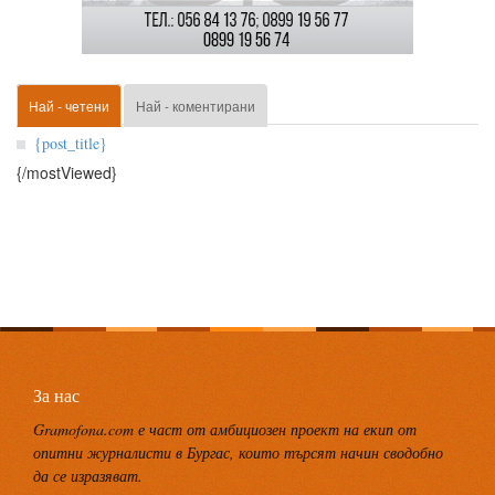
Най - четени
Най - коментирани
{post_title}
{/mostViewed}
За нас
Gramofona.com е част от амбициозен проект на екип от
опитни журналисти в Бургас, които търсят начин сводобно
да се изразяват.