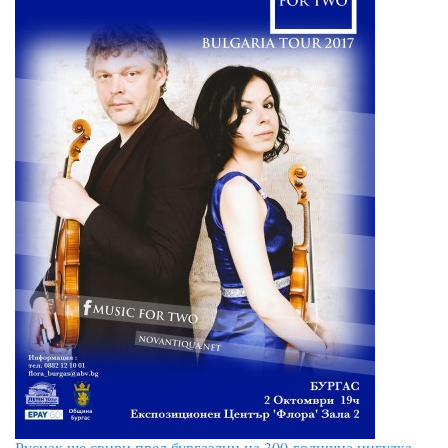
Руснак ще свири пред бургазлии на 300-годишна цигулка