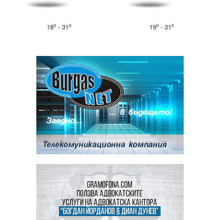
o
o
o
o
18
- 31
19
- 31