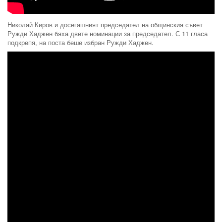
Николай Киров и досегашният председател на общинския съвет
Ружди Хаджен бяха двете номинации за председател. С 11 гласа
подкрепя, на поста беше избран Ружди Хаджен.