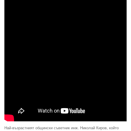
Най-възрастният общински съветник инж. Николай Киров, който