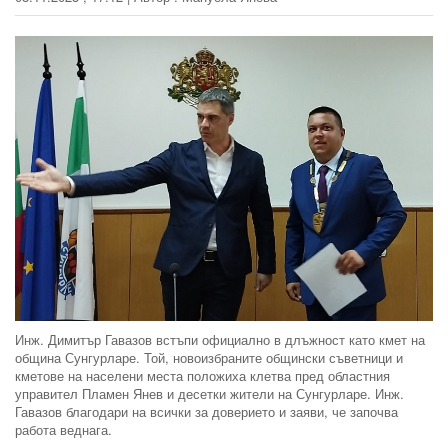
Инж. Димитър Гавазов встъпи официално в длъжност като кмет на
община Сунгурларе. Той, новоизбраните общински съветници и
кметове на населени места положиха клетва пред областния
управител Пламен Янев и десетки жители на Сунгурларе. Инж.
Гавазов благодари на всички за доверието и заяви, че започва
работа веднага.