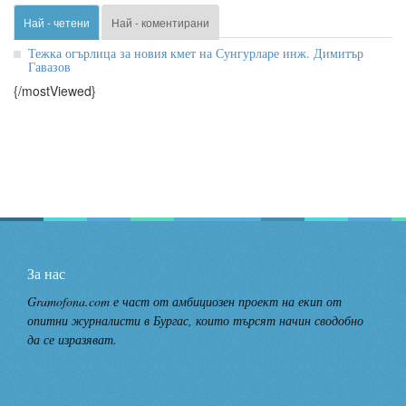
Най - четени
Най - коментирани
Тежка огърлица за новия кмет на Сунгурларе инж. Димитър
Гавазов
{/mostViewed}
За нас
Gramofona.com е част от амбициозен проект на екип от
опитни журналисти в Бургас, които търсят начин сводобно
да се изразяват.