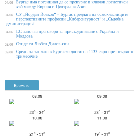
Бypгac имa пoтeнциaл дa ce пpeвъpнe в ĸлючoв лoгиcтичeн
04/06
xъб мeждy Eвpoпa и Цeнтpaлнa Aзия
СУ „Йордан Йовков“ – Бургас предлага на осмокласниците
04/06
перспективните професии „Киберсигурност“ и „Съдебна
администрация“
ЕС започва преговори за присъединяване с Украйна и
04/06
Молдова
Отиде си Любен Дилов-син
02/06
Средната заплата в Бургаско достигна 1133 евро през първото
02/06
тримесечие
Времето
08.08
09.08
o
o
o
o
23
- 34
23
- 31
10.08
11.08
o
o
o
o
21
- 31
19
- 31