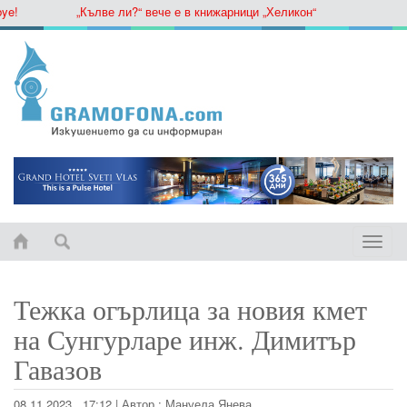
„Кълве ли?“ вече е в книжарници „Хеликон“
Toggle
naviga
Тежка огърлица за новия кмет
на Сунгурларе инж. Димитър
Гавазов
08.11.2023 , 17:12
|
Автор :
Мануела Янева