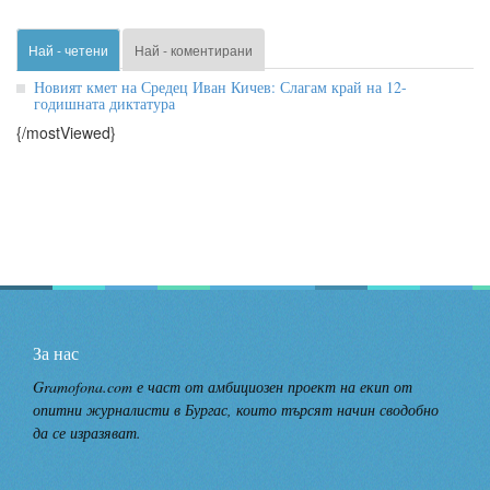
Най - четени
Най - коментирани
Новият кмет на Средец Иван Кичев: Слагам край на 12-
годишната диктатура
{/mostViewed}
За нас
Gramofona.com е част от амбициозен проект на екип от
опитни журналисти в Бургас, които търсят начин сводобно
да се изразяват.