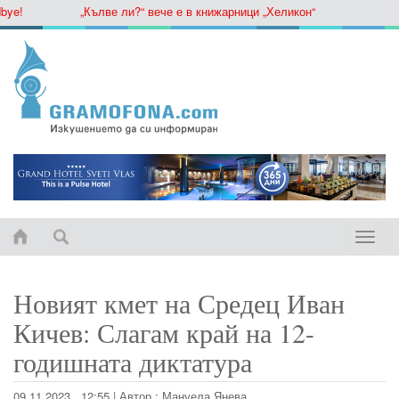
„Кълве ли?“ вече е в книжарници „Хеликон“
Toggle
naviga
Новият кмет на Средец Иван
Кичев: Слагам край на 12-
годишната диктатура
09.11.2023 , 12:55
|
Автор :
Мануела Янева