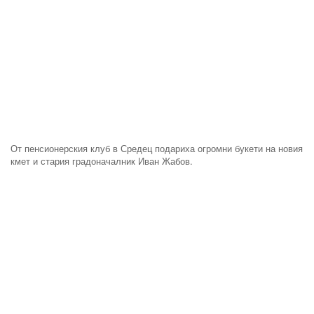
От пенсионерския клуб в Средец подариха огромни букети на новия
кмет и стария градоначалник Иван Жабов.