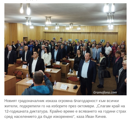
Новият градоначалник изказа огромна благодарност към всички
жители, подкрепили го на изборите през октомври. „Слагам край на
12-годишната диктатура. Крайно време е всяването на години страх
сред населението да бъде изкоренено”, каза Иван Кичев.