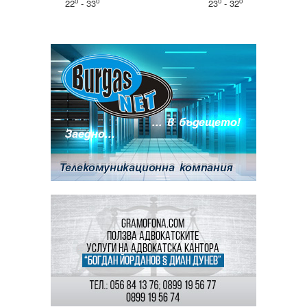
o
o
o
o
22
- 33
23
- 32