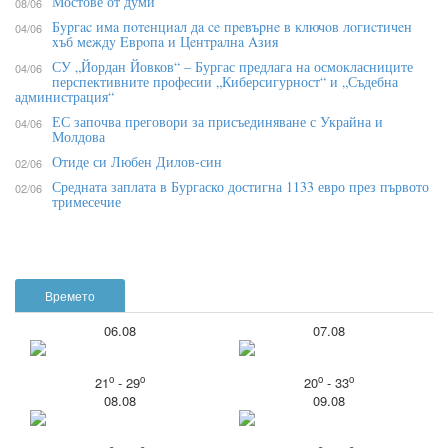
Мостове от думи
08/06
Бypгac имa пoтeнциaл дa ce пpeвъpнe в ĸлючoв лoгиcтичeн
04/06
xъб мeждy Eвpoпa и Цeнтpaлнa Aзия
СУ „Йордан Йовков“ – Бургас предлага на осмокласниците
04/06
перспективните професии „Киберсигурност“ и „Съдебна
администрация“
ЕС започва преговори за присъединяване с Украйна и
04/06
Молдова
Отиде си Любен Дилов-син
02/06
Средната заплата в Бургаско достигна 1133 евро през първото
02/06
тримесечие
Времето
06.08
07.08
o
o
o
o
21
- 29
20
- 33
08.08
09.08