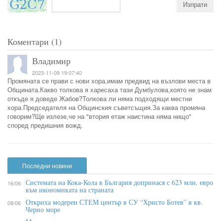
Коментари (1)
Владимир
2023-11-09 19:07:40
Промяната се прави с нови хора,имам предвид на възлови места в
Общината.Какво толкова я харесаха тази Думбулова,която не знам
откъде я доведе Жабов?Толкова ли няма подходящи местни
хора.Председателя на Общинския съветсъщия.За каква промяна
говорим?Ще излезе,че на "втория етаж наистина няма нищо"
според предишния вожд.
Последни новини
Системата на Кока-Кола в България допринася с 623 млн. евро
16/06
към икономиката на страната
Откриха модерен СТЕМ център в СУ “Христо Ботев” в кв.
08/06
Черно море