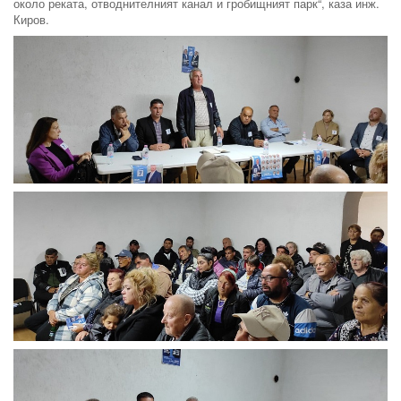
около реката, отводнителният канал и гробищният парк“, каза инж.
Киров.