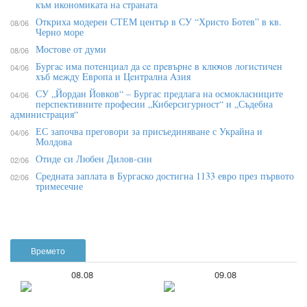
към икономиката на страната
Откриха модерен СТЕМ център в СУ “Христо Ботев” в кв.
08/06
Черно море
Мостове от думи
08/06
Бypгac имa пoтeнциaл дa ce пpeвъpнe в ĸлючoв лoгиcтичeн
04/06
xъб мeждy Eвpoпa и Цeнтpaлнa Aзия
СУ „Йордан Йовков“ – Бургас предлага на осмокласниците
04/06
перспективните професии „Киберсигурност“ и „Съдебна
администрация“
ЕС започва преговори за присъединяване с Украйна и
04/06
Молдова
Отиде си Любен Дилов-син
02/06
Средната заплата в Бургаско достигна 1133 евро през първото
02/06
тримесечие
Времето
08.08
09.08