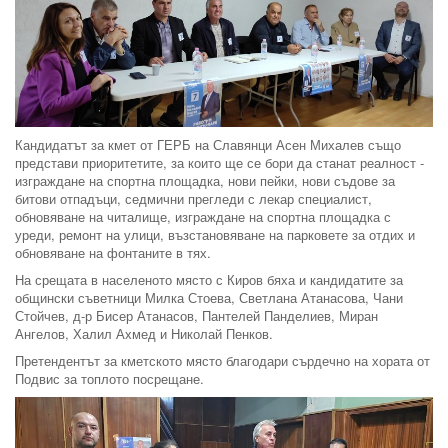
Кандидатът за кмет от ГЕРБ на Славянци Асен Михалев също
представи приоритетите, за които ще се бори да станат реалност -
изграждане на спортна площадка, нови пейки, нови съдове за
битови отпадъци, седмични прегледи с лекар специалист,
обновяване на читалище, изграждане на спортна площадка с
уреди, ремонт на улици, възстановяване на парковете за отдих и
обновяване на фонтаните в тях.
На срещата в населеното място с Киров бяха и кандидатите за
общински съветници Милка Стоева, Светлана Атанасова, Чани
Стойчев, д-р Бисер Атанасов, Пантелей Панделиев, Миран
Ангелов, Халил Ахмед и Николай Пенков.
Претендентът за кметското място благодари сърдечно на хората от
Подвис за топлото посрещане.