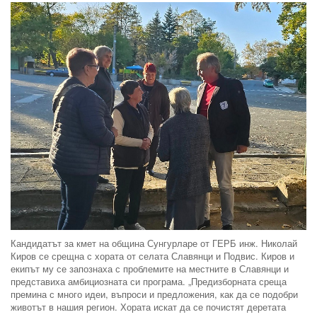
Кандидатът за кмет на община Сунгурларе от ГЕРБ инж. Николай
Киров се срещна с хората от селата Славянци и Подвис. Киров и
екипът му се запознаха с проблемите на местните в Славянци и
представиха амбициозната си програма. „Предизборната среща
премина с много идеи, въпроси и предложения, как да се подобри
животът в нашия регион. Хората искат да се почистят деретата