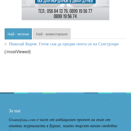
Най - четени
Най - коментирани
Николай Киров: Готов съм да предам опита си на Сунгурларе
{/mostViewed}
За нас
Gramofona.com е част от амбициозен проект на екип от
опитни журналисти в Бургас, които търсят начин сводобно