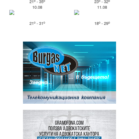
o
o
o
o
21
- 35
23
- 32
10.08
11.08
o
o
o
o
21
- 31
18
- 29