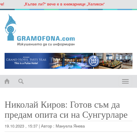
„Кълве ли?“ вече е в книжарници „Хеликон“
Toggle
naviga
Николай Киров: Готов съм да
предам опита си на Сунгурларе
19.10.2023 , 15:37
|
Автор :
Мануела Янева