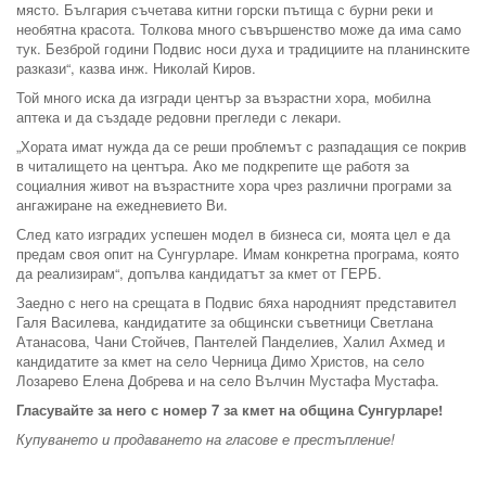
място. България съчетава китни горски пътища с бурни реки и
необятна красота. Толкова много съвършенство може да има само
тук. Безброй години Подвис носи духа и традициите на планинските
разкази“, казва инж. Николай Киров.
Той много иска да изгради център за възрастни хора, мобилна
аптека и да създаде редовни прегледи с лекари.
„Хората имат нужда да се реши проблемът с разпадащия се покрив
в читалището на центъра. Ако ме подкрепите ще работя за
социалния живот на възрастните хора чрез различни програми за
ангажиране на ежедневието Ви.
След като изградих успешен модел в бизнеса си, моята цел е да
предам своя опит на Сунгурларе. Имам конкретна програма, която
да реализирам“, допълва кандидатът за кмет от ГЕРБ.
Заедно с него на срещата в Подвис бяха народният представител
Галя Василева, кандидатите за общински съветници Светлана
Атанасова, Чани Стойчев, Пантелей Панделиев, Халил Ахмед и
кандидатите за кмет на село Черница Димо Христов, на село
Лозарево Елена Добрева и на село Вълчин Мустафа Мустафа.
Гласувайте за него с номер 7 за кмет на община Сунгурларе!
Купуването и продаването на гласове е престъпление!