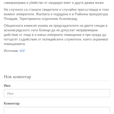
саморазправа и убийство от кандидат-кмет и други двама мъже.
На случката са станали свидетели и случайно присъстващи в този
момент избиратели. Жалбата е подадена и в Районна прокуратура
Пловдив, Териториално отделение Асеновград.
Общинската комисия указва на председателите на двете секции в
асеновградското село Боянци да не допускат неправомерни
действия от лица в и извън изборните помещения и при нужда да
потърсят съдействие от полицейските служители, които охраняват
помещенията.
Източник:
btV
Нов коментар
Име
Коментар