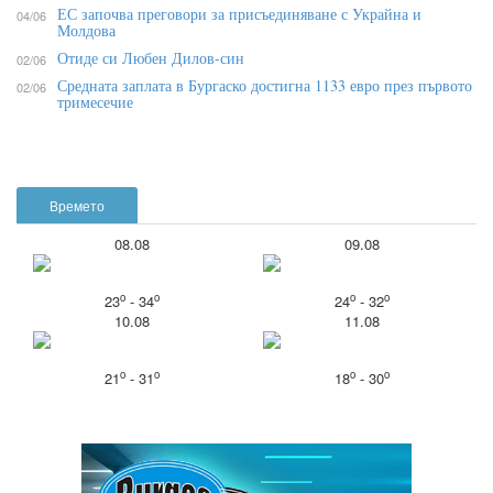
ЕС започва преговори за присъединяване с Украйна и
04/06
Молдова
Отиде си Любен Дилов-син
02/06
Средната заплата в Бургаско достигна 1133 евро през първото
02/06
тримесечие
Времето
08.08
09.08
o
o
o
o
23
- 34
24
- 32
10.08
11.08
o
o
o
o
21
- 31
18
- 30