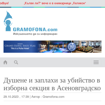
ye!
„Кълве ли?“ вече е в книжарници „Хеликон“
Toggle
naviga
Душене и заплахи за убийство в
изборна секция в Асеновградско
29.10.2023 , 17:39
|
Автор :
Gramofona.com