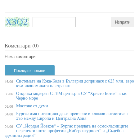
Коментари (0)
Няма коментари
Последни новини
Системата на Кока-Кола в България допринася с 623 млн. евро
16/06
към икономиката на страната
Откриха модерен СТЕМ център в СУ “Христо Ботев” в кв.
08/06
Черно море
Мостове от думи
08/06
Бypгac имa пoтeнциaл дa ce пpeвъpнe в ĸлючoв лoгиcтичeн
04/06
xъб мeждy Eвpoпa и Цeнтpaлнa Aзия
СУ „Йордан Йовков“ – Бургас предлага на осмокласниците
04/06
перспективните професии „Киберсигурност“ и „Съдебна
администрация“