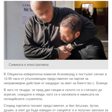
Снимката е илюстративна
В Общинска избирателна комисия Асеновград е постъпил сигнал в
12:55 часа от упълномощен представител на партия за
неправомерни действия от кандидат за кмет на Кметство с. Боянци.
В него се твърди, че пред две секции в селото се е стигнало до
агресия, скандали и обиди, като се е наложила и намесата на
полицейските служители.
Според партията техният представител „е бил блъскан, бутан,
душен, в опит да бъде изведен от секцията“ и е получил заплахи за