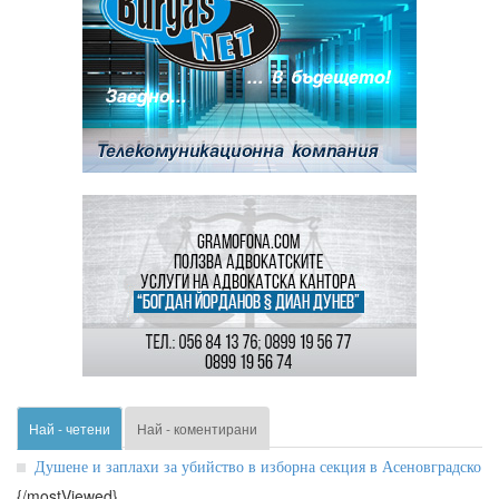
Най - четени
Най - коментирани
Душене и заплахи за убийство в изборна секция в Асеновградско
{/mostViewed}