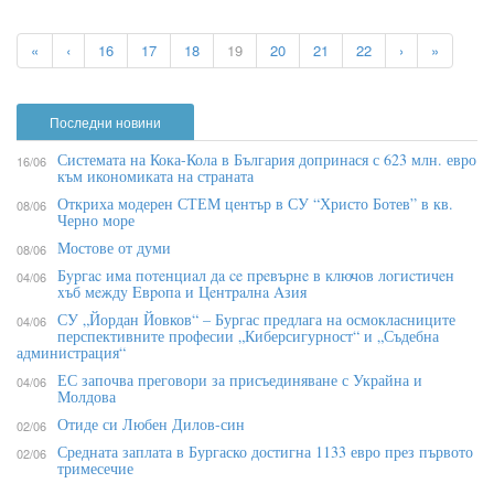
«
‹
16
17
18
19
20
21
22
›
»
Последни новини
Системата на Кока-Кола в България допринася с 623 млн. евро
16/06
към икономиката на страната
Откриха модерен СТЕМ център в СУ “Христо Ботев” в кв.
08/06
Черно море
Мостове от думи
08/06
Бypгac имa пoтeнциaл дa ce пpeвъpнe в ĸлючoв лoгиcтичeн
04/06
xъб мeждy Eвpoпa и Цeнтpaлнa Aзия
СУ „Йордан Йовков“ – Бургас предлага на осмокласниците
04/06
перспективните професии „Киберсигурност“ и „Съдебна
администрация“
ЕС започва преговори за присъединяване с Украйна и
04/06
Молдова
Отиде си Любен Дилов-син
02/06
Средната заплата в Бургаско достигна 1133 евро през първото
02/06
тримесечие