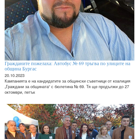
Гражданите пожелаха: Автобус № 69 тръгва по улиците на
община Бургас
20.10.2023
Кампанията е на кандидатите за общински съветници от коалиция
„Граждани за общината“ с бюлетина № 69. Тя ще продължи до 27
октомври, петък