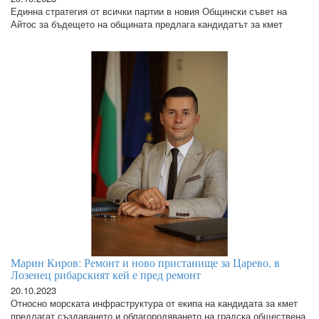
Единна стратегия от всички партии в новия Общински съвет на
Айтос за бъдещето на общината предлага кандидатът за кмет
Марин Киров: Ремонт и ново пристанище за Царево, в
Лозенец рибарският кей е пред ремонт
20.10.2023
Относно морската инфраструктура от екипа на кандидата за кмет
предлагат създаването и облагородяването на градска обществена