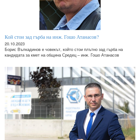
Кой стои зад гърба на инж. Гошо Атанасов?
20.10.2023
Борис Вълкадинов е човекът, който стои плътно зад гърба на
кандидата за кмет на община Средец – инж. Гошо Атанасов