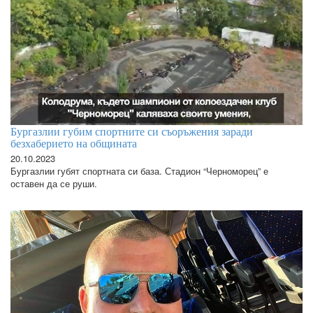
Бургазлии губим спортните си съоръжения заради
безхаберието на общината
20.10.2023
Бургазлии губят спортната си база. Стадион “Черноморец” е
оставен да се руши.