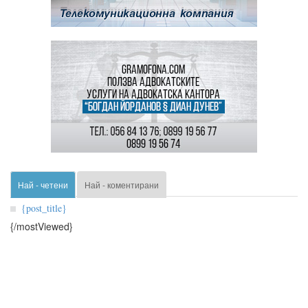
Най - четени
Най - коментирани
{post_title}
{/mostViewed}