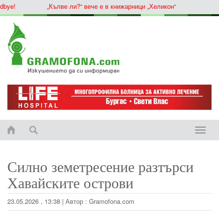
ye!
„Кълве ли?“ вече е в книжарници „Хеликон“
Toggle
naviga
Силно земетресение разтърси
Хавайските острови
23.05.2026 , 13:38
|
Автор :
Gramofona.com