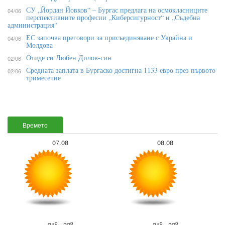
СУ „Йордан Йовков“ – Бургас предлага на осмокласниците
04/06
перспективните професии „Киберсигурност“ и „Съдебна
администрация“
ЕС започва преговори за присъединяване с Украйна и
04/06
Молдова
Отиде си Любен Дилов-син
02/06
Средната заплата в Бургаско достигна 1133 евро през първото
02/06
тримесечие
Времето
07.08
08.08
o
o
o
o
21
- 32
21
- 32