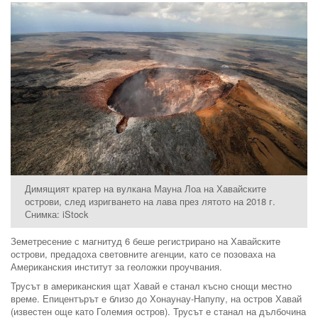
Димящият кратер на вулкана Мауна Лоа на Хавайските
острови, след изригването на лава през лятото на 2018 г.
Снимка: iStock
Земетресение с магнитуд 6 беше регистрирано на Хавайските
острови, предадоха световните агенции, като се позоваха на
Американския институт за геоложки проучвания.
Трусът в американския щат Хавай е станал късно снощи местно
време. Епицентърът е близо до Хонаунау-Напупу, на остров Хавай
(известен още като Големия остров). Трусът е станал на дълбочина