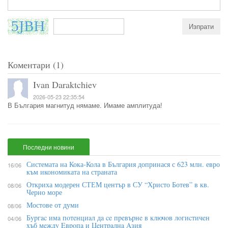
Коментари (1)
Ivan Daraktchiev
2026-05-23 22:35:54
В България магнитуд нямаме. Имаме амплитуда!
Последни новини
Системата на Кока-Кола в България допринася с 623 млн. евро
16/06
към икономиката на страната
Откриха модерен СТЕМ център в СУ “Христо Ботев” в кв.
08/06
Черно море
Мостове от думи
08/06
Бypгac имa пoтeнциaл дa ce пpeвъpнe в ĸлючoв лoгиcтичeн
04/06
xъб мeждy Eвpoпa и Цeнтpaлнa Aзия