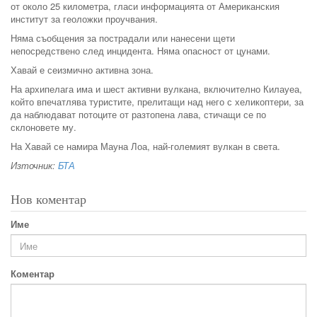
от около 25 километра, гласи информацията от Американския
институт за геоложки проучвания.
Няма съобщения за пострадали или нанесени щети
непосредствено след инцидента. Няма опасност от цунами.
Хавай е сеизмично активна зона.
На архипелага има и шест активни вулкана, включително Килауеа,
който впечатлява туристите, прелитащи над него с хеликоптери, за
да наблюдават потоците от разтопена лава, стичащи се по
склоновете му.
На Хавай се намира Мауна Лоа, най-големият вулкан в света.
Източник:
БТА
Нов коментар
Име
Коментар