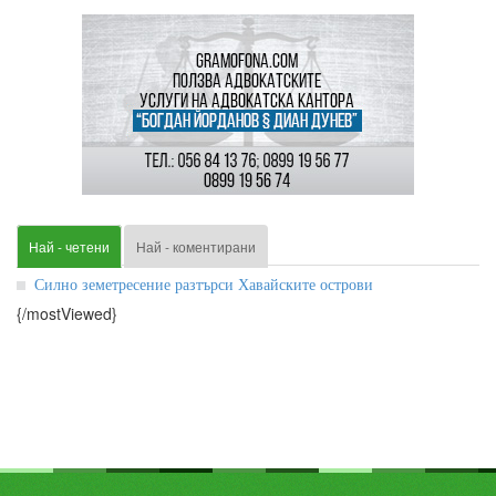
Най - четени
Най - коментирани
Силно земетресение разтърси Хавайските острови
{/mostViewed}