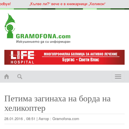
ye!
„Кълве ли?“ вече е в книжарници „Хеликон“
Toggle
naviga
Петима загинаха на борда на
хеликоптер
28.01.2016 , 08:51
|
Автор :
Gramofona.com