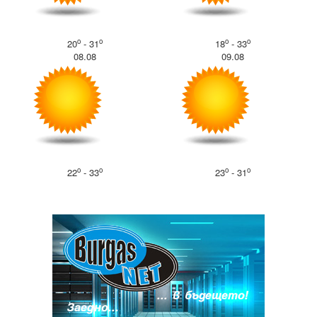
o
o
o
o
20
- 31
18
- 33
08.08
09.08
o
o
o
o
22
- 33
23
- 31