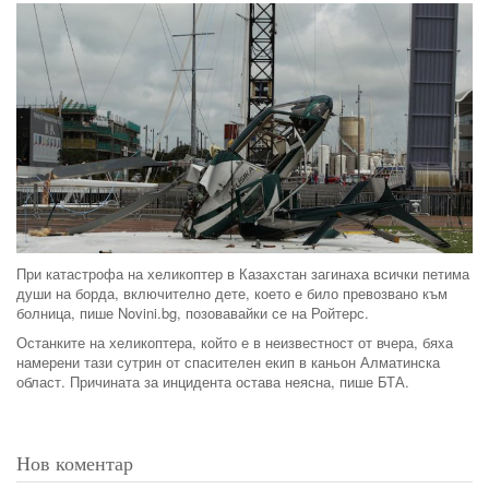
При катастрофа на хеликоптер в Казахстан загинаха всички петима
души на борда, включително дете, което е било превозвано към
болница, пише Novini.bg, позовавайки се на Ройтерс.
Останките на хеликоптера, който е в неизвестност от вчера, бяха
намерени тази сутрин от спасителен екип в каньон Алматинска
област. Причината за инцидента остава неясна, пише БТА.
Нов коментар