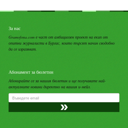
За нас
Gramofona.com е част от амбициозен проект на екип от
опитни журналисти в Бургас, които търсят начин сводобно
да се изразяват.
Абонамент за бюлетин
Абонирайте се за нашия бюлетин и ще получавате най-
актуалните новини директно на вашия и-мейл.