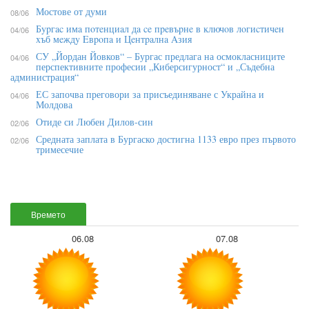
Мостове от думи
08/06
Бypгac имa пoтeнциaл дa ce пpeвъpнe в ĸлючoв лoгиcтичeн
04/06
xъб мeждy Eвpoпa и Цeнтpaлнa Aзия
СУ „Йордан Йовков“ – Бургас предлага на осмокласниците
04/06
перспективните професии „Киберсигурност“ и „Съдебна
администрация“
ЕС започва преговори за присъединяване с Украйна и
04/06
Молдова
Отиде си Любен Дилов-син
02/06
Средната заплата в Бургаско достигна 1133 евро през първото
02/06
тримесечие
Времето
06.08
07.08