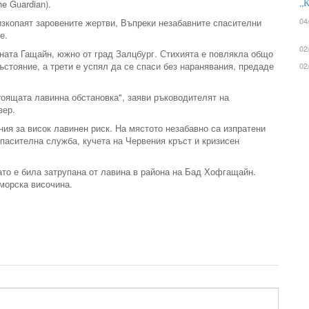
„К
e Guardian).
04
изкопаят заровените жертви, Въпреки незабавните спасителни
е.
02
ната Гащайн, южно от град Залцбург. Стихията е повлякла общо
ъстояние, а трети е успял да се спаси без наранявания, предаде
02
тоящата лавинна обстановка", заяви ръководителят на
зер.
ия за висок лавинен риск. На мястото незабавно са изпратени
спасителна служба, кучета на Червения кръст и кризисен
ато е била затрупана от лавина в района на Бад Хофгащайн.
морска височина.