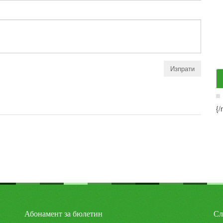
{/
Абонамент за бюлетин
Сл