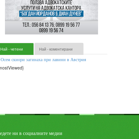
Най - четени
Най - коментирани
Осем скиори загинаха при лавини в Австрия
mostViewed}
едете ни в социалните медии