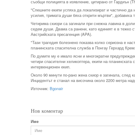
съобщи полицията в изявление, цитирано от Гардиън (Th
"Спешните екипи успяха да локализират и частично да 
усилия, тримата души бяха открити мъртви", добавиха т
Четирима скиори са загинали при снежна лавина в доли
седем души. Двама са ранени, като единият е в тежко с
Австрийската пресагенция (APA).
"Тази трагедия болезнено показва колко сериозна е нас
планинската спасителна служба в Понгау Герхард Крем
По думите му е имало ясни и многократни предупрежден
четири спасителни хеликоптера, екипи на планинската 
интервенционен екип.
Около 90 минути по-рано жена скиор е загинала, след к
Инцидентът е станал на височина около 2200 метра над
Източник:
Bgonair
Нов коментар
Име