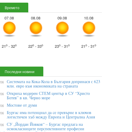
Времето
07.08
08.08
09.08
10.08
o
o
o
o
o
o
o
o
21
- 32
22
- 33
23
- 31
21
- 31
Последни новини
Системата на Кока-Кола в България допринася с 623
/06
млн. евро към икономиката на страната
Откриха модерен СТЕМ център в СУ “Христо
/06
Ботев” в кв. Черно море
Мостове от думи
/06
Бypгac имa пoтeнциaл дa ce пpeвъpнe в ĸлючoв
/06
лoгиcтичeн xъб мeждy Eвpoпa и Цeнтpaлнa Aзия
СУ „Йордан Йовков“ – Бургас предлага на
/06
осмокласниците перспективните професии