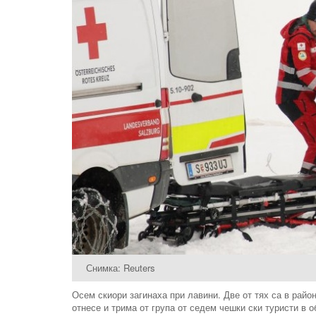
Снимка: Reuters
Осем скиори загинаха при лавини. Две от тях са в райо
отнесе и трима от група от седем чешки ски туристи в 