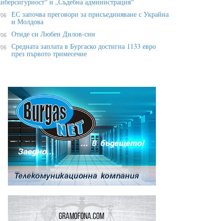
иберсигурност“ и „Съдебна администрация“
ЕС започва преговори за присъединяване с Украйна
/06
и Молдова
Отиде си Любен Дилов-син
/06
Средната заплата в Бургаско достигна 1133 евро
/06
през първото тримесечие