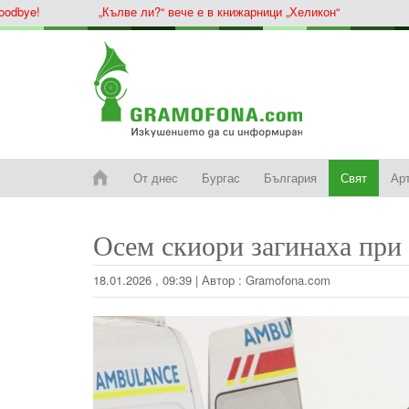
ye!
„Кълве ли?“ вече е в книжарници „Хеликон“
От днес
Бургас
България
Свят
Ар
Осем скиори загинаха при
18.01.2026 , 09:39
|
Автор :
Gramofona.com