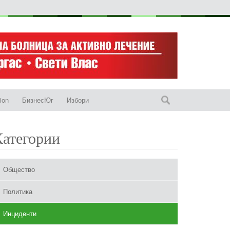
ion
БизнесЮг
Избори
Категории
Общество
Политика
Инциденти