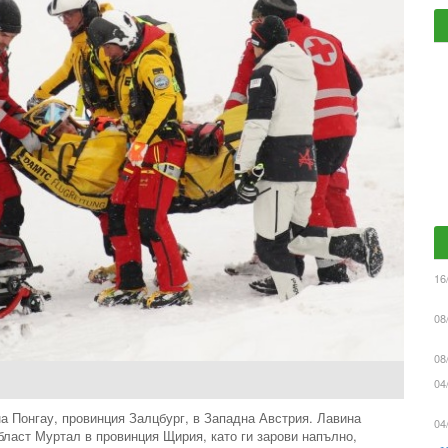
16
08
08
04
на Понгау, провинция Залцбург, в Западна Австрия. Лавина
04
област Муртал в провинция Щирия, като ги зарови напълно,