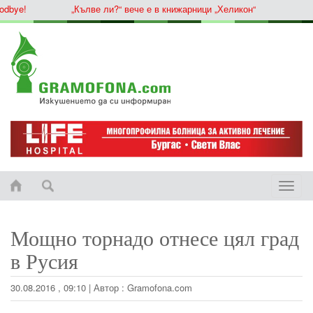
ye!
„Кълве ли?“ вече е в книжарници „Хеликон“
Toggle
naviga
Мощно торнадо отнесе цял град
в Русия
30.08.2016 , 09:10
|
Автор :
Gramofona.com