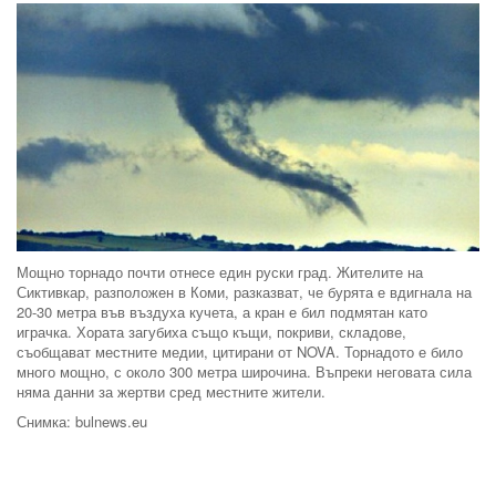
Мощно торнадо почти отнесе един руски град. Жителите на
Сиктивкар, разположен в Коми, разказват, че бурята е вдигнала на
20-30 метра във въздуха кучета, а кран е бил подмятан като
играчка. Хората загубиха също къщи, покриви, складове,
съобщават местните медии, цитирани от NOVA. Торнадото е било
много мощно, с около 300 метра широчина. Въпреки неговата сила
няма данни за жертви сред местните жители.
Снимка: bulnews.eu