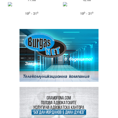
o
o
o
o
19
- 31
19
- 31