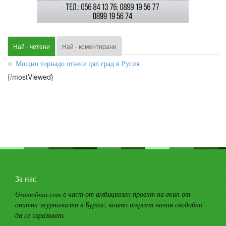
Най - четени
Най - коментирани
Мощно торнадо отнесе цял град в Русия
{/mostViewed}
За нас
Gramofona.com е част от амбициозен проект на екип от
опитни журналисти в Бургас, които търсят начин сводобно
да се изразяват.