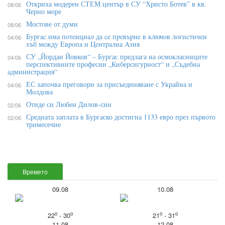
Откриха модерен СТЕМ център в СУ “Христо Ботев” в кв.
08/06
Черно море
Мостове от думи
08/06
Бypгac имa пoтeнциaл дa ce пpeвъpнe в ĸлючoв лoгиcтичeн
04/06
xъб мeждy Eвpoпa и Цeнтpaлнa Aзия
СУ „Йордан Йовков“ – Бургас предлага на осмокласниците
04/06
перспективните професии „Киберсигурност“ и „Съдебна
администрация“
ЕС започва преговори за присъединяване с Украйна и
04/06
Молдова
Отиде си Любен Дилов-син
02/06
Средната заплата в Бургаско достигна 1133 евро през първото
02/06
тримесечие
Времето
09.08
10.08
o
o
o
o
22
- 30
21
- 31
11.08
12.08