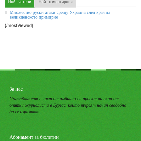
Най - четени
Най - коментирани
Множество руски атаки срещу Украйна след края на
великденското примирие
{/mostViewed}
За нас
Gramofona.com е част от амбициозен проект на екип от
опитни журналисти в Бургас, които търсят начин сводобно
да се изразяват.
Абонамент за бюлетин