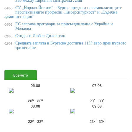
xъб мeждy Eвpoпa и Цeнтpaлнa Aзия
СУ „Йордан Йовков“ – Бургас предлага на осмокласниците
04/06
перспективните професии „Киберсигурност“ и „Съдебна
администрация“
ЕС започва преговори за присъединяване с Украйна и
04/06
Молдова
Отиде си Любен Дилов-син
02/06
Средната заплата в Бургаско достигна 1133 евро през първото
02/06
тримесечие
Времето
06.08
07.08
o
o
o
o
20
- 32
20
- 33
08.08
09.08
o
o
o
o
22
- 33
23
- 32