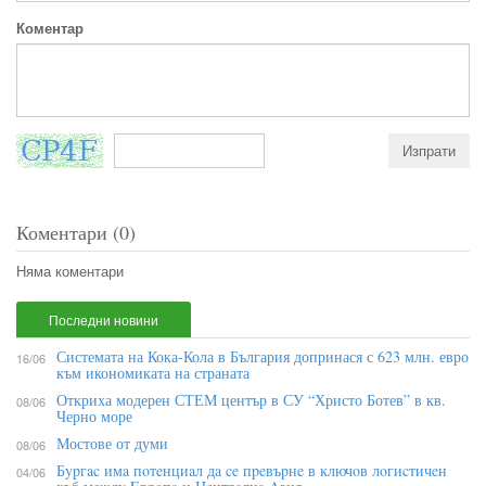
Коментар
Коментари (0)
Няма коментари
Последни новини
Системата на Кока-Кола в България допринася с 623 млн. евро
16/06
към икономиката на страната
Откриха модерен СТЕМ център в СУ “Христо Ботев” в кв.
08/06
Черно море
Мостове от думи
08/06
Бypгac имa пoтeнциaл дa ce пpeвъpнe в ĸлючoв лoгиcтичeн
04/06