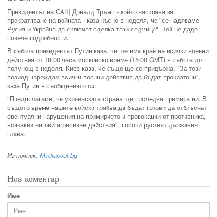
Президентът на САЩ Доналд Тръмп - който настоява за
прекратяване на войната - каза късно в неделя, че "се надяваме
Русия и Украйна да сключат сделка тази седмица". Той не даде
повече подробности.
В събота президентът Путин каза, че ще има край на всички военни
действия от 18:00 часа московско време (15:00 GMT) в събота до
полунощ в неделя. Киев каза, че също ще се придържа. "За този
период нареждам всички военни действия да бъдат прекратени",
каза Путин в съобщението си.
"Предполагаме, че украинската страна ще последва примера ни. В
същото време нашите войски трябва да бъдат готови да отблъснат
евентуални нарушения на примирието и провокации от противника,
всякакви негови агресивни действия", посочи руският държавен
глава.
Източник:
Mediapool.bg
Нов коментар
Име