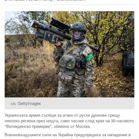
сн. GettyImages
Украинската армия съобщи за атаки от руски дронове срещу
няколко региона през нощта, само часове след края на 30-часовото
"Великденско примирие", обявено от Москва.
Военновъздушните сили на Украйна предупредиха за нападение в