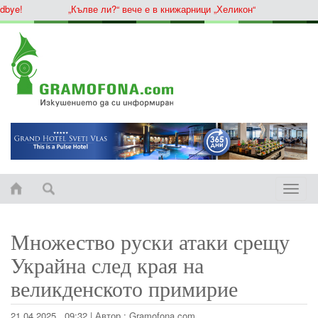
e!
„Кълве ли?“ вече е в книжарници „Хеликон“
Toggle
naviga
Множество руски атаки срещу
Украйна след края на
великденското примирие
21.04.2025 , 09:32
|
Автор :
Gramofona.com