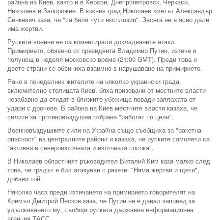
района на Киев, както и в Херсон, Днепропетровск, Черкаси,
Николаев и Запорожие. В южния град Николаев кметът Александър
Сенкевич каза, че "са били чути експлозии". Засега не е ясно дали
има жертви.
Руските военни не са коментирали докладваните атаки.
Примирието, обявено от президента Владимир Путин, изтече в
полунощ в неделя московско време (21:00 GMT). Преди това и
двете страни се обвиниха взаимно в нарушаване на примирието.
Рано в понеделник жителите на няколко украински града,
включително столицата Киев, бяха призовани от местните власти
незабавно да отидат в близките убежища поради заплахата от
удари с дронове. В района на Киев местните власти казаха, че
силите за противовъздушна отбрана "работят по цели".
Военновъздушните сили на Украйна също съобщиха за "ракетна
опасност" ва централните райони и казаха, че руските самолети са
"активни в североизточната и източната посока".
В Николаев областният ръководител Виталий Ким каза малко след
това, че градът е бил атакуван с ракети. "Няма жертви и щети",
добави той.
Няколко часа преди изтичането на примирието говорителят на
Кремъл Дмитрий Песков каза, че Путин не е давал заповед за
удължаването му, съобщи руската държавна информационна
агенция ТАСС.