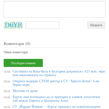
Коментари (0)
Няма коментари
Последни новини
Системата на Кока-Кола в България допринася с 623 млн. евро
16/06
към икономиката на страната
Откриха модерен СТЕМ център в СУ “Христо Ботев” в кв.
08/06
Черно море
Мостове от думи
08/06
Бypгac имa пoтeнциaл дa ce пpeвъpнe в ĸлючoв лoгиcтичeн
04/06
xъб мeждy Eвpoпa и Цeнтpaлнa Aзия
СУ „Йордан Йовков“ – Бургас предлага на осмокласниците
04/06