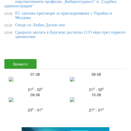
перспективните професии „Киберсигурност“ и „Съдебна
администрация“
ЕС започва преговори за присъединяване с Украйна и
04/06
Молдова
Отиде си Любен Дилов-син
02/06
Средната заплата в Бургаско достигна 1133 евро през първото
02/06
тримесечие
Времето
07.08
08.08
o
o
o
o
21
- 32
21
- 32
09.08
10.08
o
o
o
o
23
- 31
21
- 31