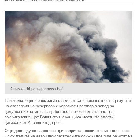
Снимка: https://glasnews.bg/
Най-малко един човек загина, а девет са в неизвестност в резултат
на експлозия на резервоар с корозивен разтвор в завод за
целулоза и хартия в град Лонгвю, в югозападната част на
американския щат Вашингтон, съобщиха местните власти,
цитирани от Асошиейтед прес.
Още девет души са ранени при аварията, някои от които сериозно.
Служителите на аварийно-спасителните служби все още работят на