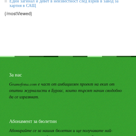
Един загинал и девет в неизвестност след взрив в завод за
хартия в САЩ
{/mostViewed}
За нас
Gramofona.com е част от амбициозен проект на екип от
опитни журналисти в Бургас, които търсят начин сводобно
да се изразяват.
Абонамент за бюлетин
Абонирайте се за нашия бюлетин и ще получавате най-