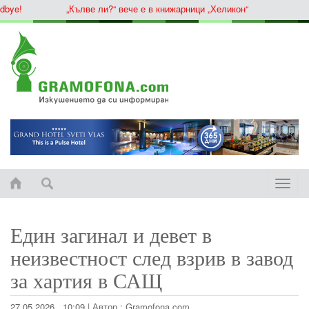
ye!
„Кълве ли?“ вече е в книжарници „Хеликон“
Toggle
naviga
Един загинал и девет в
неизвестност след взрив в завод
за хартия в САЩ
27.05.2026 , 10:09
|
Автор :
Gramofona.com