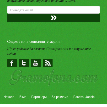
актуалните новини директно на вашия и-мейл.
Следете ни в социалните медии
Ще се радваме да следите Gramofona.com и в социалните
медии.
Начало
Екип
Партньори
За реклама
Работа, Jooble