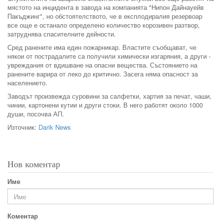
мястото на инцидента в завода на компанията "Нипон Дайнауейв
Пакъджинг", но обстоятелството, че в експлодиралия резервоар
все още е останало определено количество корозивен разтвор,
затруднява спасителните дейности.
Сред ранените има един пожарникар. Властите съобщават, че
някои от пострадалите са получили химически изгаряния, а други -
увреждания от вдишване на опасни вещества. Състоянието на
ранените варира от леко до критично. Засега няма опасност за
населението.
Заводът произвежда суровини за салфетки, хартия за печат, чаши,
чинии, картонени кутии и други стоки. В него работят около 1000
души, посочва АП.
Източник:
Darik News
Нов коментар
Име
Коментар