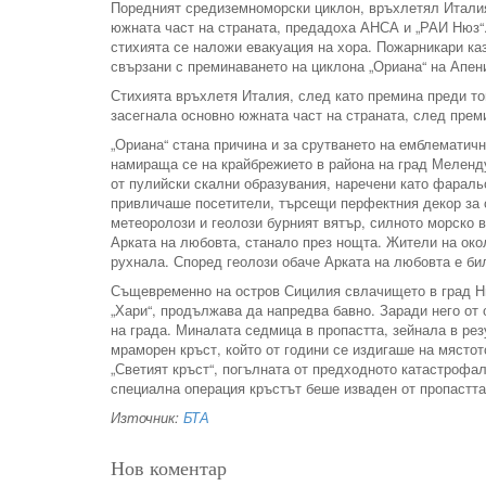
Поредният средиземноморски циклон, връхлетял Италия
южната част на страната, предадоха АНСА и „РАИ Нюз“
стихията се наложи евакуация на хора. Пожарникари каза
свързани с преминаването на циклона „Ориана“ на Апен
Стихията връхлетя Италия, след като премина преди то
засегнала основно южната част на страната, след преми
„Ориана“ стана причина и за срутването на емблематичн
намираща се на крайбрежието в района на град Меленд
от пулийски скални образувания, наречени като фараль
привличаше посетители, търсещи перфектния декор за 
метеоролози и геолози бурният вятър, силното морско 
Арката на любовта, станало през нощта. Жители на окол
рухнала. Според геолози обаче Арката на любовта е би
Същевременно на остров Сицилия свлачището в град Ни
„Хари“, продължава да напредва бавно. Заради него от 
на града. Миналата седмица в пропастта, зейнала в рез
мраморен кръст, който от години се издигаше на място
„Светият кръст“, погълната от предходното катастрофал
специална операция кръстът беше изваден от пропастта
Източник:
БТА
Нов коментар