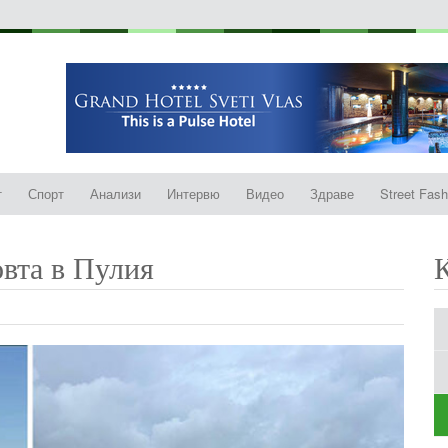
т
Спорт
Анализи
Интервю
Видео
Здраве
Street Fash
овта в Пулия