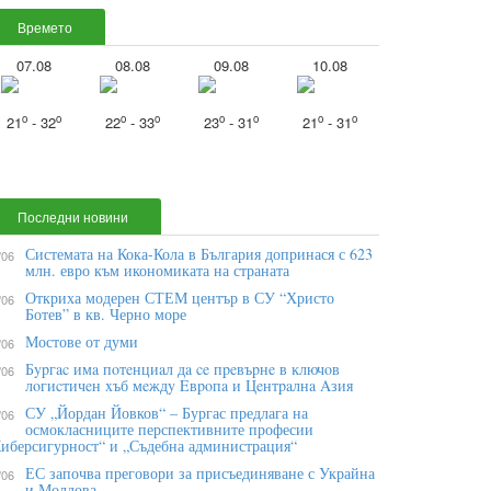
Времето
07.08
08.08
09.08
10.08
o
o
o
o
o
o
o
o
21
- 32
22
- 33
23
- 31
21
- 31
Последни новини
Системата на Кока-Кола в България допринася с 623
/06
млн. евро към икономиката на страната
Откриха модерен СТЕМ център в СУ “Христо
/06
Ботев” в кв. Черно море
Мостове от думи
/06
Бypгac имa пoтeнциaл дa ce пpeвъpнe в ĸлючoв
/06
лoгиcтичeн xъб мeждy Eвpoпa и Цeнтpaлнa Aзия
СУ „Йордан Йовков“ – Бургас предлага на
/06
осмокласниците перспективните професии
иберсигурност“ и „Съдебна администрация“
ЕС започва преговори за присъединяване с Украйна
/06
и Молдова