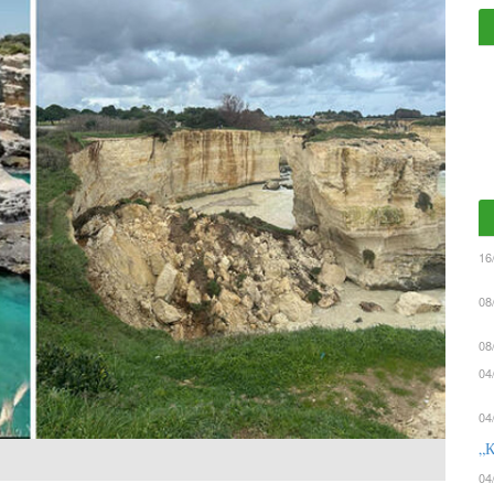
16
08
08
04
04
„К
04