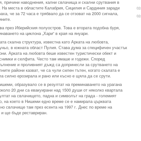
, причини наводнения, кални свлачища и скални срутвания в
. На места в областите Калабрия, Сицилия и Сардиния заради
02
ха, че за 72 часа е трябвало да се отзоват на 2000 сигнала,
02
ините.
ва през Иберийския полуостров. Това е втората подобна буря,
наването на циклона „Хари“ в края на януари.
ата скална структура, известна като Арката на любовта,
уньо, в южната област Пулия. Става дума за специфичен участък
они. Арката на любовта беше известен туристически обект и
снимки и селфита. Често там имаше и годежи. Според
вълнение и проливният дъжд са допринесли за срутването на
ните райони казват, че са чули силен тътен, когато скалата е
ла силно ерозирала и рано или късно е щяла да се срути.
шеми, образувало се в резултат на преминаването на урагана
около 20 дни са евакуирани над 1500 души от няколко квартала
ултат на свлачището, падна и символът на града - големият
то, на което в Нишеми едно време се е намирала църквата
но свлачище там през есента на 1997 г. Днес по време на
 и ще бъде реставриран.