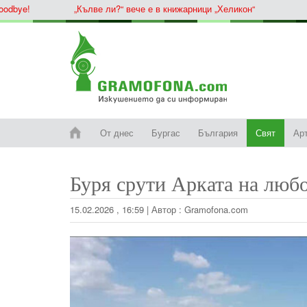
ye!
„Кълве ли?“ вече е в книжарници „Хеликон“
От днес
Бургас
България
Свят
Ар
Буря срути Арката на люб
15.02.2026 , 16:59
|
Автор :
Gramofona.com