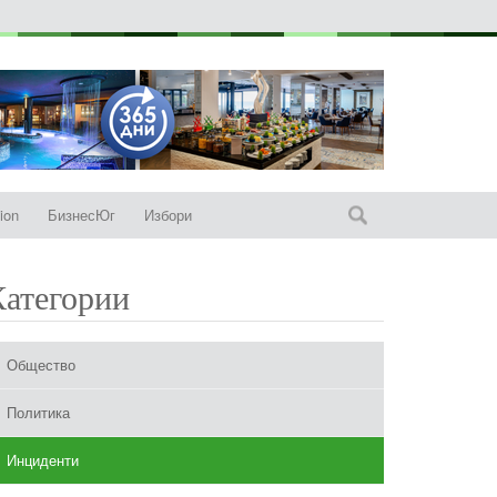
ion
БизнесЮг
Избори
Категории
Общество
Политика
Инциденти