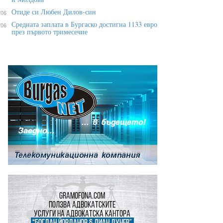
Отиде си Любен Дилов-син
/06
Средната заплата в Бургаско достигна 1133 евро
/06
през първото тримесечие