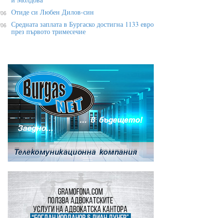
Отиде си Любен Дилов-син
/06
Средната заплата в Бургаско достигна 1133 евро
/06
през първото тримесечие