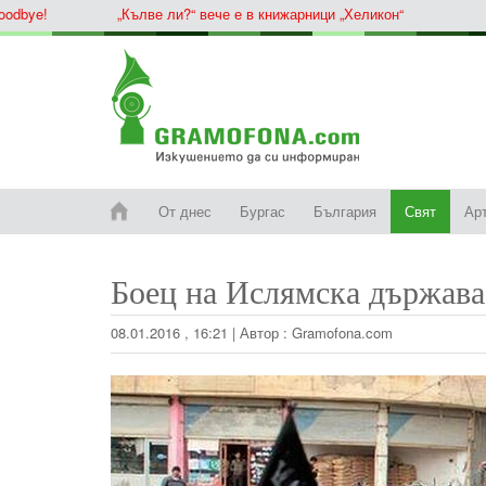
ye!
„Кълве ли?“ вече е в книжарници „Хеликон“
От днес
Бургас
България
Свят
Ар
Боец на Ислямска държава
08.01.2016 , 16:21
|
Автор :
Gramofona.com