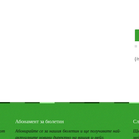
{/
Абонамент за бюлетин
Сл
 от
Абонирайте се за нашия бюлетин и ще получавате най-
Ще
актуалните новини директно на вашия и-мейл.
ме