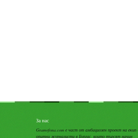
За нас
Gramofona.com е част от амбициозен проект на екип
опитни журналисти в Бургас, които търсят начин