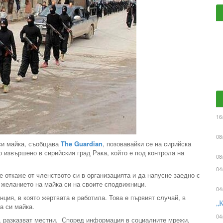
16
08
си майка, съобщава
The Guardian
, позовавайки се на сирийска
 извършено в сирийския град Рака, който е под контрола на
08
04
е откаже от членството си в организацията и да напусне заедно с
а желанието на майка си на своите сподвижници.
04
нция, в която жертвата е работила. Това е първият случай, в
„К
а си майка.
04
, разказват местни. Според информация в социалните мрежи,