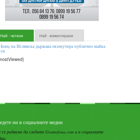
Най - четени
Най - коментирани
Боец на Ислямска държава екзекутира публично майка
си
mostViewed}
едете ни в социалните медии
 се радваме да следите Gramofona.com и в социалните
дии.