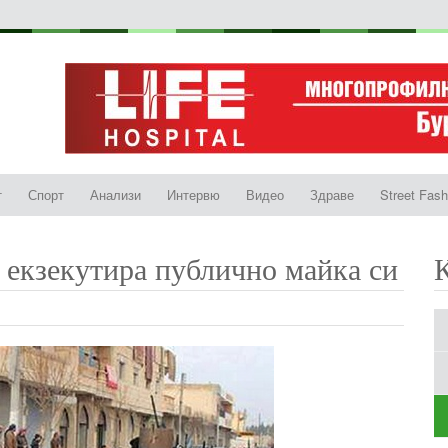
т
Спорт
Анализи
Интервю
Видео
Здраве
Street Fash
 екзекутира публично майка си