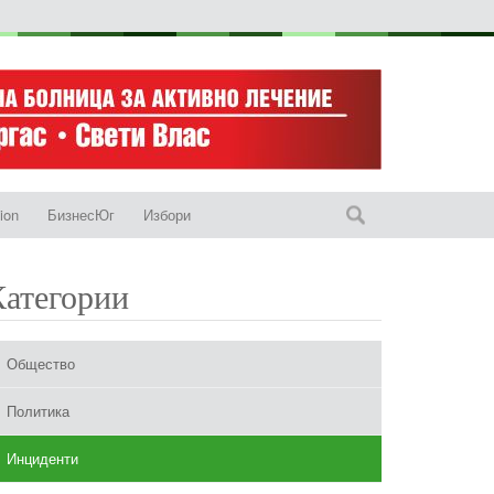
ion
БизнесЮг
Избори
Категории
Общество
Политика
Инциденти