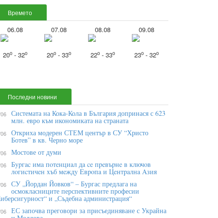
Времето
06.08
07.08
08.08
09.08
o
o
o
o
o
o
o
o
20
- 32
20
- 33
22
- 33
23
- 32
Последни новини
Системата на Кока-Кола в България допринася с 623
/06
млн. евро към икономиката на страната
Откриха модерен СТЕМ център в СУ “Христо
/06
Ботев” в кв. Черно море
Мостове от думи
/06
Бypгac имa пoтeнциaл дa ce пpeвъpнe в ĸлючoв
/06
лoгиcтичeн xъб мeждy Eвpoпa и Цeнтpaлнa Aзия
СУ „Йордан Йовков“ – Бургас предлага на
/06
осмокласниците перспективните професии
иберсигурност“ и „Съдебна администрация“
ЕС започва преговори за присъединяване с Украйна
/06
и Молдова