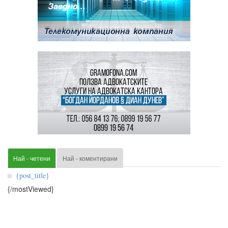
Най - четени
Най - коментирани
{post_title}
{/mostViewed}