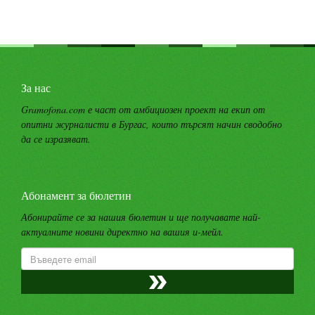
За нас
Gramofona.com е част от амбициозен проект на екип от
опитни журналисти в Бургас, които търсят начин сводобно
да се изразяват.
Абонамент за бюлетин
Абонирайте се за нашия бюлетин и ще получавате най-
актуалните новини директно на вашия и-мейл.