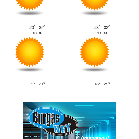
o
o
o
o
20
- 35
23
- 32
10.08
11.08
o
o
o
o
21
- 31
18
- 29