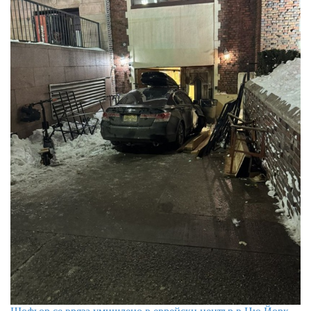
Шофьор се вряза умишлено в еврейски център в Ню Йорк,