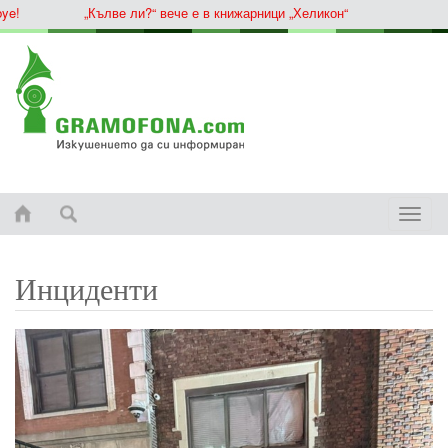
„Кълве ли?“ вече е в книжарници „Хеликон“
Toggle
naviga
Инциденти