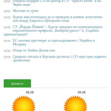
Откриха модерен СТЕМ център в СУ “Христо Ботев” в кв.
08/06
Черно море
Мостове от думи
08/06
Бypгac имa пoтeнциaл дa ce пpeвъpнe в ĸлючoв лoгиcтичeн
04/06
xъб мeждy Eвpoпa и Цeнтpaлнa Aзия
СУ „Йордан Йовков“ – Бургас предлага на осмокласниците
04/06
перспективните професии „Киберсигурност“ и „Съдебна
администрация“
ЕС започва преговори за присъединяване с Украйна и
04/06
Молдова
Отиде си Любен Дилов-син
02/06
Средната заплата в Бургаско достигна 1133 евро през първото
02/06
тримесечие
Времето
08.08
09.08