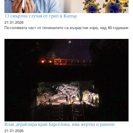
13 смъртни случая от грип в Кипър
21.01.2026
По-голямата част от починалите са възрастни хора, над 80-годишни
Влак дерайлира край Барселона, има жертва и ранени
21.01.2026