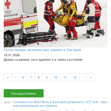
Осем скиори загинаха при лавини в Австрия
18.01.2026
Двама са ранени, като единият е в тежко състояние
«
‹
6
7
8
9
10
11
12
›
»
Последни новини
Системата на Кока-Кола в България допринася с 623 млн. евро
16/06
към икономиката на страната