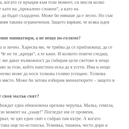
га, когато се връщам към този момент, си мисля колко
 като на „прекалено сложни“, а като на
н да бъдат създадени. Може би нямаше да е лесно. Но съм
авям такива ограничения. Защото вярвам, че всяка идея
нно миниатюри, а не нещо по-голямо?
и лично. Харесва ми, че трябва да се приближиш, да се
 Че не ти „крещи“, а те кани. И колкото повече гледаш,
c ми дават възможност да събирам цели светове в нещо
само за този, който наистина иска да я усети. Има и нещо
ничко може да носи толкова голямо усещане. Толкова
 място. Може би затова избирам миниатюрите – защото в
т своя малък свят?
Виждат една обикновена орехова черупка. Малка, семпла,
зи момент на „уааау!" Погледът им се променя,
рват, че цял един свят е събран там вътре. А когато
 става още по-истинска. Усмивка, тишина, често дори и