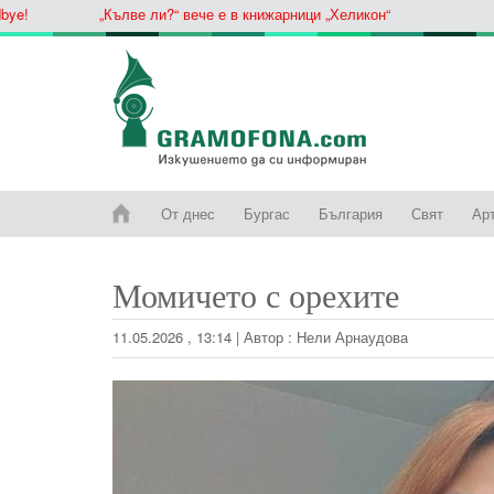
„Кълве ли?“ вече е в книжарници „Хеликон“
От днес
Бургас
България
Свят
Ар
Момичето с орехите
11.05.2026 , 13:14
|
Автор :
Нели Арнаудова