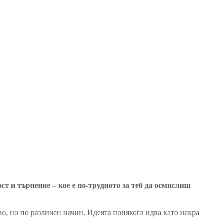
 и търпение – кое е по-трудното за теб да осмислиш
во, но по различен начин. Идеята понякога идва като искра