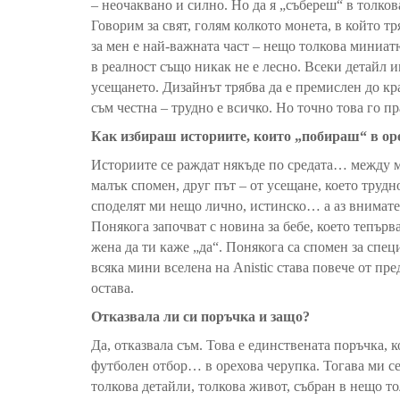
– неочаквано и силно. Но да я „събереш“ в толко
Говорим за свят, голям колкото монета, в който т
за мен е най-важната част – нещо толкова миниа
в реалност също никак не е лесно. Всеки детайл
усещането. Дизайнът трябва да е премислен до кра
съм честна – трудно е всичко. Но точно това го п
Как избираш историите, които „побираш“ в ор
Историите се раждат някъде по средата… между ме
малък спомен, друг път – от усещане, което трудн
споделят ми нещо лично, истинско… а аз внимател
Понякога започват с новина за бебе, което тепърв
жена да ти каже „да“. Понякога са спомен за спец
всяка мини
вселена на Anistic става повече от пре
остава.
Отказвала ли си поръчка и защо?
Да, отказвала съм. Това е единствената поръчка, 
футболен отбор… в орехова черупка. Тогава ми с
толкова детайли, толкова живот, събран в нещо то