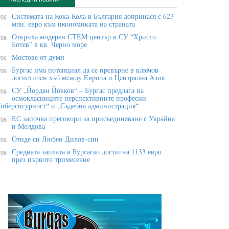
Системата на Кока-Кола в България допринася с 623
/06
млн. евро към икономиката на страната
Откриха модерен СТЕМ център в СУ “Христо
/06
Ботев” в кв. Черно море
Мостове от думи
/06
Бypгac имa пoтeнциaл дa ce пpeвъpнe в ĸлючoв
/06
лoгиcтичeн xъб мeждy Eвpoпa и Цeнтpaлнa Aзия
СУ „Йордан Йовков“ – Бургас предлага на
/06
осмокласниците перспективните професии
иберсигурност“ и „Съдебна администрация“
ЕС започва преговори за присъединяване с Украйна
/06
и Молдова
Отиде си Любен Дилов-син
/06
Средната заплата в Бургаско достигна 1133 евро
/06
през първото тримесечие