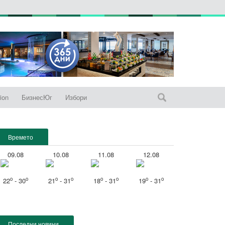
ion
БизнесЮг
Избори
Времето
09.08
10.08
11.08
12.08
o
o
o
o
o
o
o
o
22
- 30
21
- 31
18
- 31
19
- 31
Последни новини