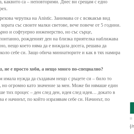
а, каквито са
–
неповторими
.
Днес ви срещам с едно
рех.
ехова черупка на Anistic. Занимава се с всякакъв вид
а
хората със своите малки светове, вече повече от 5 години.
но и софтуерно инженерство, но със сърце,
понтанно, рожденият ден на близка приятелка наближава
но, нещо което няма да е виждала досега, решава да
коло себе си. Защо обича миниатюрите и как в тях намира
ш, не е просто хоби, а нещо много по-специално?
м имала нужда да създавам нещо с ръцете си – било то
, но огромно като значение за мен. Може би нямаше един
ше тих процес – ден след ден, идея след идея… докато в
ва е начинът, по който изразявам себе си. Начинът, по
{/