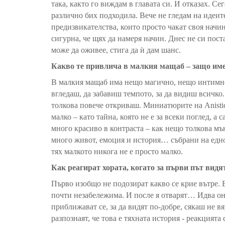
така, както го виждам в главата си. И отказах. Се
различно бих подходила. Вече не гледам на идеите
предизвикателства, които просто чакат своя начи
сигурна, че щях да намеря начин. Днес не си пост
може да оживее, стига да ѝ дам шанс.
Какво те привлича в малкия мащаб – защо име
В малкия мащаб има нещо магично, нещо интимно 
вгледаш, да забавиш темпото, за да видиш всичко.
толкова повече откриваш. Миниатюрите на Anisti
малко – като тайна, която не е за всеки поглед, а 
много красиво в контраста – как нещо толкова мъ
много живот, емоция и история… събрани на едно
тях малкото никога не е просто малко.
Как реагират хората, когато за първи път видя
Първо изобщо не подозират какво се крие вътре. 
почти незабележима. И после я отварят… Идва он
приближават се, за да видят по-добре, сякаш не вя
разпознаят, че това е тяхната история - реакцията