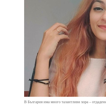
В България има много талантливи хора
–
отдаден