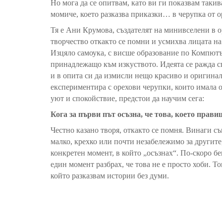
Но мога да се опитв
ам, като ви ги
показвам такив
момиче, ко
ето разказва
приказки
… в черупка от о
Тя е Ани Крумова, създателят на минивселени в ор
творчество отк
акто
се помни и усмихва лицата
н
Изцяло самоука, с висше образование
по
Компютър
принадлежащо към изкуството. Идеята се ражда с
и в опита си да измисли нещо красиво и оригинал
експериментира с орехови черупки, които имала о
уют и спокойствие, предстои да научим сега:
Кога за първи път осъзна, че това, което прави
Честно казано творя, откакто се помня. Винаги съ
малко, крехко или почти незабележимо за другите
конкретен момент, в който „осъзнах“. По-скоро бе
един момент разбрах, че това не е просто хоби. То
който разказвам истории без думи.