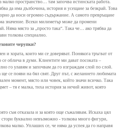
ва малко пространство… там започва истинската работа.
рябва да има дълбочина, история и усещане за безкрай. Това
тюрно да носи огромно съдържание. А самото превръщане
 има значение. Всеки милиметър може да промени
й. Няма място за „просто така“. Така че… ако трябва да
рави толкова специално.
еховите черупки?
н и хората, които ми се доверяват. Понякога тръгват от
о се облича в думи. Клиентите ми дават посоката –
но го улавям и започвам да го изграждам слой по слой.
а ще се появи на бял свят. Друг път, с желанието любимата
иален момент, място или човек, който значи всичко. Така
дмет – тя е малка, тиха история за нечий живот, която
която съм отказала и за която още съжалявам. Искаха цял
е стори буквално невъзможно - толкова много фигури,
лкова малко. Уплаших се, че няма да успея да го направя