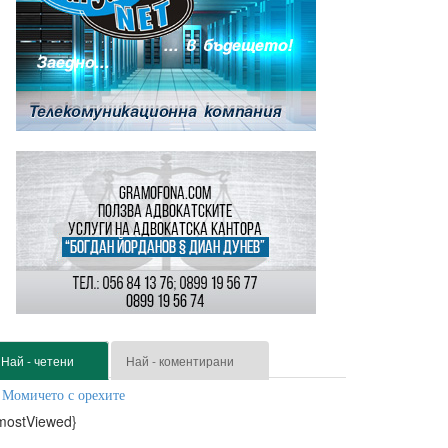
Най - четени
Най - коментирани
Момичето с орехите
mostViewed}