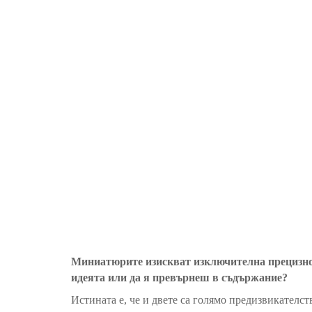
Миниатюрите изискват изключителна прецизност
идеята или да я превърнеш в съдържание?
Истината е, че и двете са голямо предизвикателст