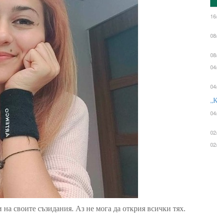
16
08
08
04
04
„К
04
02
02
и на
своите съзидания.
Аз не мога да открия всички тях
.