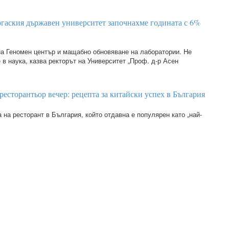
гаския държавен университет започнахме годината с 6%
на Геномен център и мащабно обновяване на лаборатории. Не
в наука, казва ректорът на Университет „Проф. д-р Асен
ресторантьор вечер: рецепта за китайски успех в България
 на ресторант в България, който отдавна е популярен като „най-