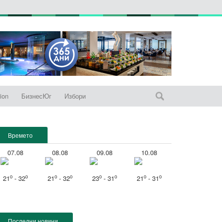
ion
БизнесЮг
Избори
Времето
07.08
08.08
09.08
10.08
o
o
o
o
o
o
o
o
21
- 32
21
- 32
23
- 31
21
- 31
Последни новини