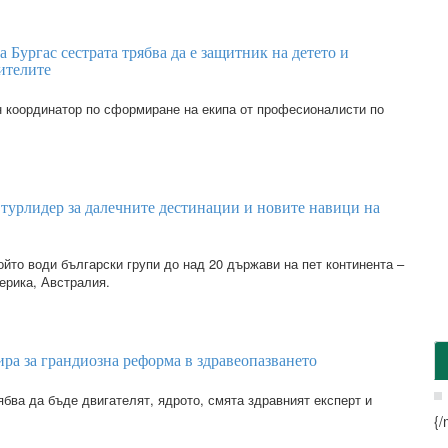
 Бургас сестрата трябва да е защитник на детето и
ителите
 координатор по сформиране на екипа от професионалисти по
турлидер за далечните дестинации и новите навици на
ойто води български групи до над 20 държави на пет континента –
ерика, Австралия.
ра за грандиозна реформа в здравеопазването
бва да бъде двигателят, ядрото, смята здравният експерт и
{/