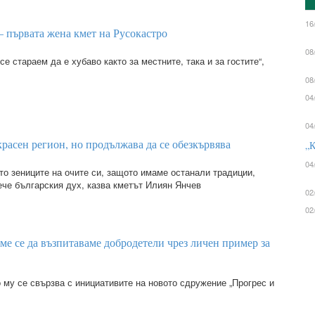
16
 първата жена кмет на Русокастро
08
се стараем да е хубаво както за местните, така и за гостите“,
08
04
04
расен регион, но продължава да се обезкървява
„К
04
то зениците на очите си, защото имаме останали традиции,
ече българския дух, казва кметът Илиян Янчев
02
02
ме се да възпитаваме добродетели чрез личен пример за
 му се свързва с инициативите на новото сдружение „Прогрес и