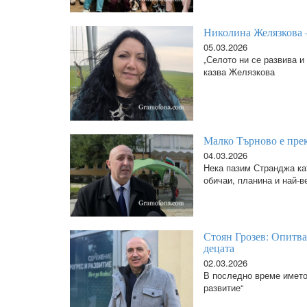
Николина Желязкова –
05.03.2026
„Селото ни се развива и 
казва Желязкова
Малко Търново е прек
04.03.2026
Нека пазим Странджа ка
обичаи, планина и най-в
Стоян Грозев: Опитва
децата
02.03.2026
В последно време името
развитие“