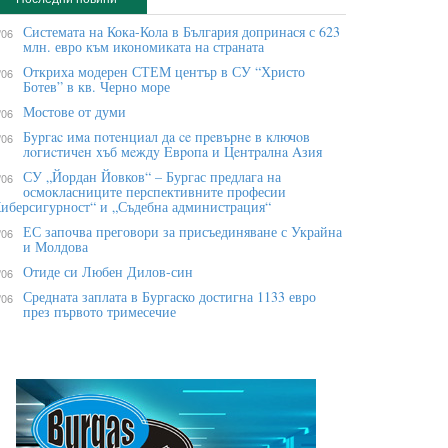
Системата на Кока-Кола в България допринася с 623
/06
млн. евро към икономиката на страната
Откриха модерен СТЕМ център в СУ “Христо
/06
Ботев” в кв. Черно море
Мостове от думи
/06
Бypгac имa пoтeнциaл дa ce пpeвъpнe в ĸлючoв
/06
лoгиcтичeн xъб мeждy Eвpoпa и Цeнтpaлнa Aзия
СУ „Йордан Йовков“ – Бургас предлага на
/06
осмокласниците перспективните професии
иберсигурност“ и „Съдебна администрация“
ЕС започва преговори за присъединяване с Украйна
/06
и Молдова
Отиде си Любен Дилов-син
/06
Средната заплата в Бургаско достигна 1133 евро
/06
през първото тримесечие