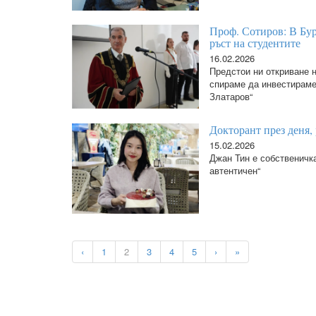
Проф. Сотиров: В Бур
ръст на студентите
16.02.2026
Предстои ни откриване 
спираме да инвестираме 
Златаров“
Докторант през деня, 
15.02.2026
Джан Тин е собственичка
автентичен“
‹
1
2
3
4
5
›
»