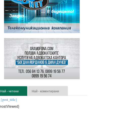
Най - четени
Най - коментирани
{post_title}
mostViewed}