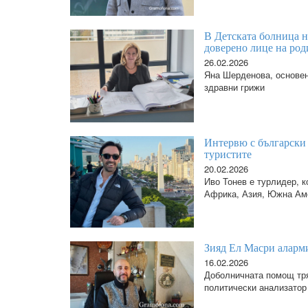
В Детската болница на
доверено лице на род
26.02.2026
Яна Шерденова, основен
здравни грижи
Интервю с български 
туристите
20.02.2026
Иво Тонев е турлидер, к
Африка, Азия, Южна Ам
Зияд Ел Масри аларми
16.02.2026
Доболничната помощ тря
политически анализатор