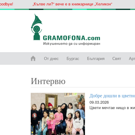
ye!
„Кълве ли?“ вече е в книжарници „Хеликон“
От днес
Бургас
България
Свят
Ар
Интервю
Добре дошли в цветно
09.03.2026
Цвети мечтае нищо в жи