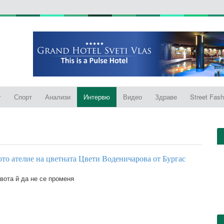
т
Спорт
Анализи
Интервю
Видео
Здраве
Street Fash
то ателие на цветната Цвети Воденичарова от Бургас
вота й да не се променя