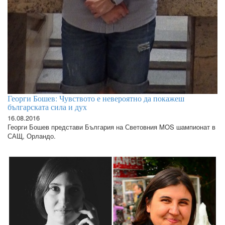
Георги Бошев: Чувството е невероятно да покажеш
българската сила и дух
16.08.2016
Георги Бошев представи България на Световния MOS шампионат в
САЩ, Орландо.