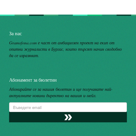
За нас
Gramofona.com е част от амбициозен проект на екип от
опитни журналисти в Бургас, които търсят начин сводобно
да се изразяват.
Абонамент за бюлетин
Абонирайте се за нашия бюлетин и ще получавате най-
актуалните новини директно на вашия и-мейл.