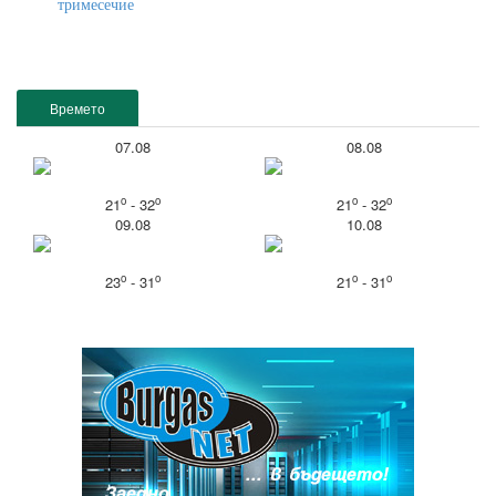
тримесечие
Времето
07.08
08.08
o
o
o
o
21
- 32
21
- 32
09.08
10.08
o
o
o
o
23
- 31
21
- 31