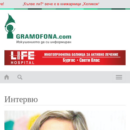
„Кълве ли?“ вече е в книжарници „Хеликон“
Toggle
naviga
Интервю