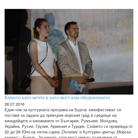
Киното като мечта и като мост към обединението
28.07.2016
Един нов за културната програма на Бургас кинофестивал си
поставя за задача да превърне морския град в средище на
кинодейците и киноманите от България, Румъния, Молдова,
Украйна, Русия, Грузия, Армения и Турция. Събието се провежда от
22 до 28 Юли на лятна сцена „Охлюва“ и Културен център „Морско
казино“ – Бургас. За киното, като мост между държавите от