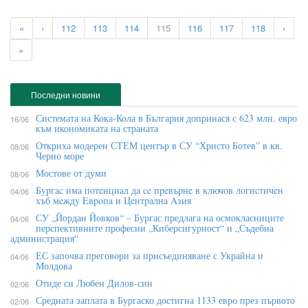
«
‹
112
113
114
115
116
117
118
›
»
Последни новини
Системата на Кока-Кола в България допринася с 623 млн. евро
16/06
към икономиката на страната
Откриха модерен СТЕМ център в СУ “Христо Ботев” в кв.
08/06
Черно море
Мостове от думи
08/06
Бypгac имa пoтeнциaл дa ce пpeвъpнe в ĸлючoв лoгиcтичeн
04/06
xъб мeждy Eвpoпa и Цeнтpaлнa Aзия
СУ „Йордан Йовков“ – Бургас предлага на осмокласниците
04/06
перспективните професии „Киберсигурност“ и „Съдебна
администрация“
ЕС започва преговори за присъединяване с Украйна и
04/06
Молдова
Отиде си Любен Дилов-син
02/06
Средната заплата в Бургаско достигна 1133 евро през първото
02/06