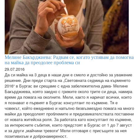
Мелине Бакърджиева: Радвам се, когато успявам да помогна
на майка да преодолее проблема си
29.07.2016
Да си майка на 3 деца в наши дни е смело и достойно за уважение
решение. Дни преди старта на „Световната седмица на кърменето
2016“ в Бургас ви срещаме с една забележителна дама- Мелине
Бакърджиева, която заедно с грижите около трите си деца, намира
време да помага на околните. Мели, както я наричат всички, които
я познават е първият в Бургас консултант по кърмене. Тя е
човекът, който ежедневно и напълно безвъзмездно помага на много
майки да преодолеят проблемите и предизвикателствата поставени
от новата житейска роля. За работата като консултант по кърмене,
за интересните събития, които предстоят в Бургас от 1 до 7 август
и за други „майчини тревоги“ Мели отговаря с присъщите за нея
позитивизъм и добронамереност.