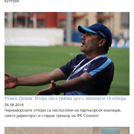
култура.
Румен Димов: Втора лига трябва да е с минимум 18 отбора
26.08.2016
Черноморските отбори са неспособни на партньорски коалиции,
смята директорът и старши треньор на ФК Созопол