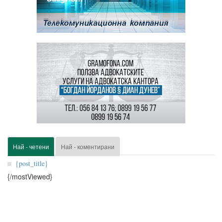
Най - четени
Най - коментирани
{post_title}
{/mostViewed}