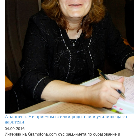
Ананиева: Не приемам всички родители в училище да са
дарители
04.09.2016
Интервю на Gramofona.com със зам.-кмета по образование и