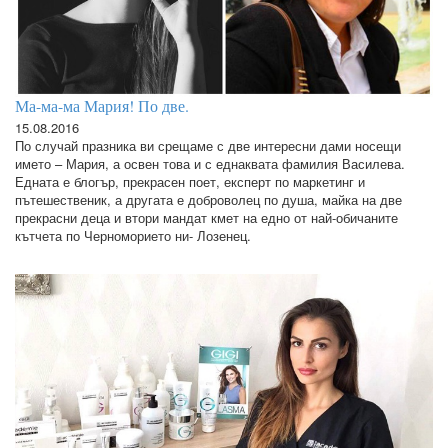
Ма-ма-ма Мария! По две.
15.08.2016
По случай празника ви срещаме с две интересни дами носещи
името – Мария, а освен това и с еднаквата фамилия Василева.
Едната е блогър, прекрасен поет, експерт по маркетинг и
пътешественик, а другата е доброволец по душа, майка на две
прекрасни деца и втори мандат кмет на едно от най-обичаните
кътчета по Черноморието ни- Лозенец.