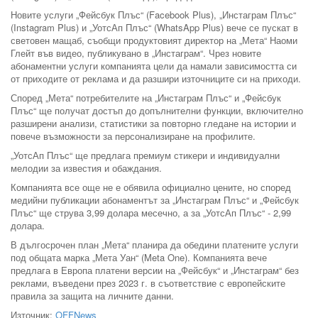
Новите услуги „Фейсбук Плъс“ (Facebook Plus), „Инстаграм Плъс“
(Instagram Plus) и „УотсАп Плъс“ (WhatsApp Plus) вече се пускат в
световен мащаб, съобщи продуктовият директор на „Мета“ Наоми
Глейт във видео, публикувано в „Инстаграм“. Чрез новите
абонаментни услуги компанията цели да намали зависимостта си
от приходите от реклама и да разшири източниците си на приходи.
Според „Мета“ потребителите на „Инстаграм Плъс“ и „Фейсбук
Плъс“ ще получат достъп до допълнителни функции, включително
разширени анализи, статистики за повторно гледане на истории и
повече възможности за персонализиране на профилите.
„УотсАп Плъс“ ще предлага премиум стикери и индивидуални
мелодии за известия и обаждания.
Компанията все още не е обявила официално цените, но според
медийни публикации абонаментът за „Инстаграм Плъс“ и „Фейсбук
Плъс“ ще струва 3,99 долара месечно, а за „УотсАп Плъс“ - 2,99
долара.
В дългосрочен план „Мета“ планира да обедини платените услуги
под общата марка „Мета Уан“ (Meta One). Компанията вече
предлага в Европа платени версии на „Фейсбук“ и „Инстаграм“ без
реклами, въведени през 2023 г. в съответствие с европейските
правила за защита на личните данни.
Източник:
OFFNews