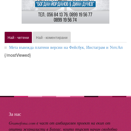
Най - четени
Най - коментирани
Мета въвежда платени версии на Фейсбук, Инстаграм и УотсАп
{/mostViewed}
За нас
Gramofona.com е част от амбициозен проект на екип от
опитни журналисти в Бургас, които търсят начин сводобно