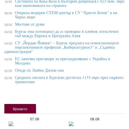
Системата на Кока-Кола в България допринася с 623 млн. евро
16/06
към икономиката на страната
Откриха модерен СТЕМ център в СУ “Христо Ботев” в кв.
08/06
Черно море
Мостове от думи
08/06
Бypгac имa пoтeнциaл дa ce пpeвъpнe в ĸлючoв лoгиcтичeн
04/06
xъб мeждy Eвpoпa и Цeнтpaлнa Aзия
СУ „Йордан Йовков“ – Бургас предлага на осмокласниците
04/06
перспективните професии „Киберсигурност“ и „Съдебна
администрация“
ЕС започва преговори за присъединяване с Украйна и
04/06
Молдова
Отиде си Любен Дилов-син
02/06
Средната заплата в Бургаско достигна 1133 евро през първото
02/06
тримесечие
Времето
07.08
08.08