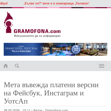
ye!
„Кълве ли?“ вече е в книжарници „Хеликон“
Toggle
naviga
Мета въвежда платени версии
на Фейсбук, Инстаграм и
УотсАп
28.05.2026 , 15:11
|
Автор :
Gramofona.com