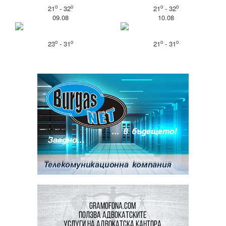
o
o
o
o
21
- 32
21
- 32
09.08
10.08
o
o
o
o
23
- 31
21
- 31