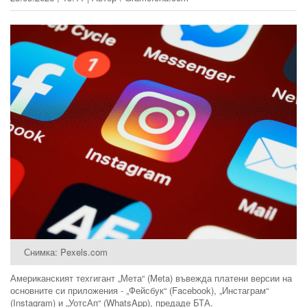
Снимка: Pexels.com
Американският техгигант „Мета“ (Meta) въвежда платени версии на
основните си приложения - „Фейсбук“ (Facebook), „Инстаграм“
(Instagram) и „УотсАп“ (WhatsApp), предаде БТА.