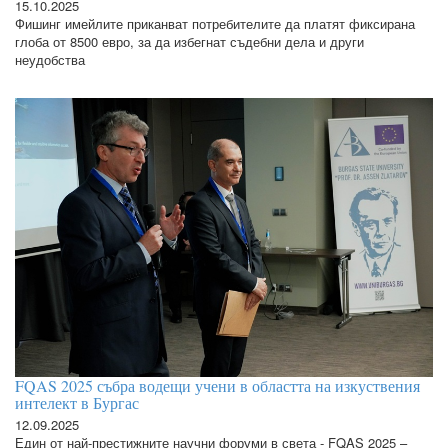
15.10.2025
Фишинг имейлите приканват потребителите да платят фиксирана
глоба от 8500 евро, за да избегнат съдебни дела и други
неудобства
FQAS 2025 събра водещи учени в областта на изкуствения
интелект в Бургас
12.09.2025
Един от най-престижните научни форуми в света - FQAS 2025 –