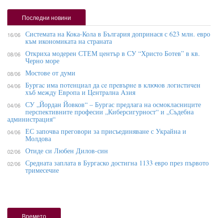
Последни новини
Системата на Кока-Кола в България допринася с 623 млн. евро
16/06
към икономиката на страната
Откриха модерен СТЕМ център в СУ “Христо Ботев” в кв.
08/06
Черно море
Мостове от думи
08/06
Бypгac имa пoтeнциaл дa ce пpeвъpнe в ĸлючoв лoгиcтичeн
04/06
xъб мeждy Eвpoпa и Цeнтpaлнa Aзия
СУ „Йордан Йовков“ – Бургас предлага на осмокласниците
04/06
перспективните професии „Киберсигурност“ и „Съдебна
администрация“
ЕС започва преговори за присъединяване с Украйна и
04/06
Молдова
Отиде си Любен Дилов-син
02/06
Средната заплата в Бургаско достигна 1133 евро през първото
02/06
тримесечие
Времето