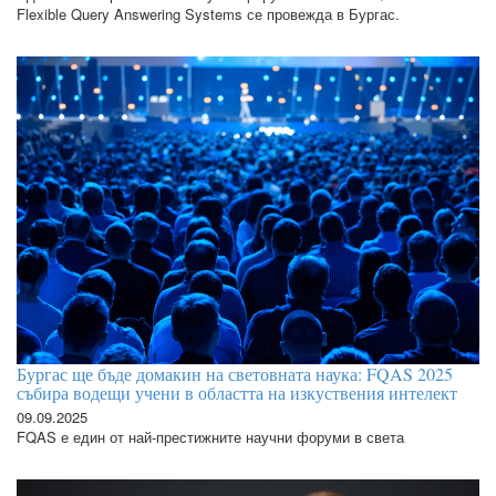
Flexible Query Answering Systems се провежда в Бургас.
Бургас ще бъде домакин на световната наука: FQAS 2025
събира водещи учени в областта на изкуствения интелект
09.09.2025
FQAS е един от най-престижните научни форуми в света