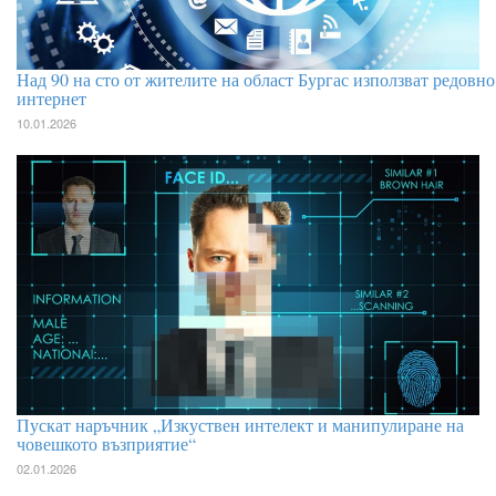
Над 90 на сто от жителите на област Бургас използват редовно
интернет
10.01.2026
Пускат наръчник „Изкуствен интелект и манипулиране на
човешкото възприятие“
02.01.2026