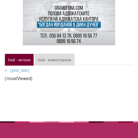
Най - четени
Най - коментирани
{post_title}
{/mostViewed}