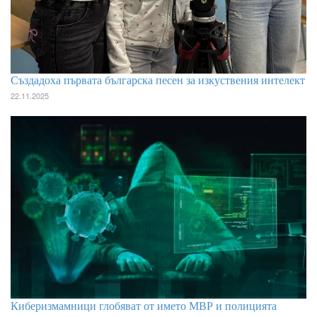
Създадоха първата българска песен за изкуствения интелект
22.11.2025
Киберизмамници глобяват от името МВР и полицията