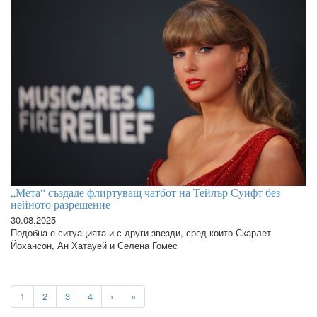
„Мета“ създаде флиртуващ чатбот на Тейлър Суифт без
нейното разрешение
30.08.2025
Подобна е ситуацията и с други звезди, сред които Скарлет
Йохансон, Ан Хатауей и Селена Гомес
1
2
3
4
›
»