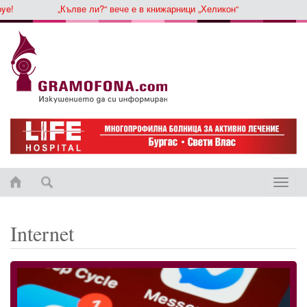
„Кълве ли?“ вече е в книжарници „Хеликон“
Toggle
naviga
Internet