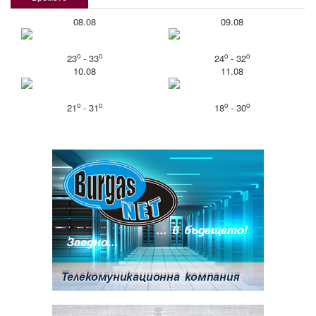
08.08
09.08
o
o
o
o
23
- 33
24
- 32
10.08
11.08
o
o
o
o
21
- 31
18
- 30