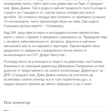
незабравим начин, който просълзи директора на Парк „Странджа”
инж. Димо Димов. Той е роден в най-нестинарското село Българи в
сърцето на Странджа и от съвсем малък познава ритуала в
детайли. За голямата награда при големите се пребориха успешно
10-токласниците, чиято презентация беше на тема „Там където
Странджа целува морето” – Синеморец.
Над 250 деца присъстваха и аплодираха всички презентатори,
които с много старание и прецизност разказваха за Природния парк
с неговите забележителности, флората, фауната и най-вече
населените места на парковата територия. Презентациите бяха
разделени от прекрасни странджански песни изпяти от
възпитаниците на СОУ „Добри Чинтулов”.
Ръководството на училището в лицето на директора г-жа Галина
Казакова и на помощник-директора Димитрина Папаринова остана
доволно от представянето на своите възпитаници. Директорът на
ДПП „Странджа” инж. Димо Димов пожела на учителите да
възпитават своите ученици все в този патриотичен дух, а
подрастващите прикани да обичат природата и да я пазят.
Нов коментар
Име