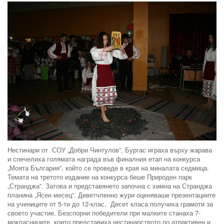
Нестинари от СОУ „Добри Чинтулов”, Бургас играха върху жарава
и спечелиха голямата награда във финалния етап на конкурса
„Моята България”, който се проведе в края на миналата седмица.
Темата на третото издание на конкурса беше Природен парк
„Странджа”. Затова и представянето започна с химна на Странджа
планина „Ясен месец”. Деветчленно жури оценяваше презентациите
на учениците от 5-ти до 12-клас. Десет класа получиха грамоти за
своето участие. Безспорни победители при малките станаха 7-
мокласниците, които представиха нестинарството по атрактивен и