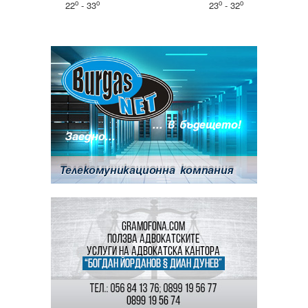
o
o
o
o
22
- 33
23
- 32