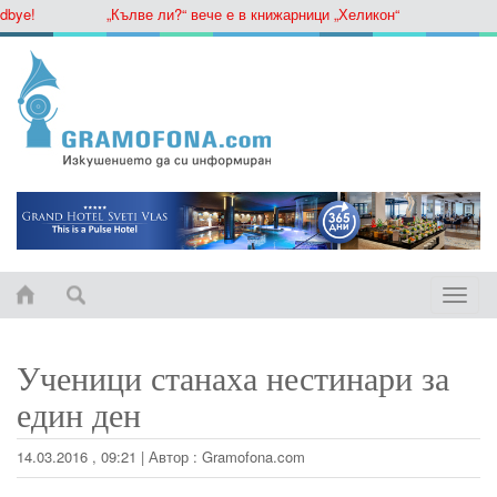
ye!
„Кълве ли?“ вече е в книжарници „Хеликон“
Toggle
naviga
Ученици станаха нестинари за
един ден
14.03.2016 , 09:21
|
Автор :
Gramofona.com