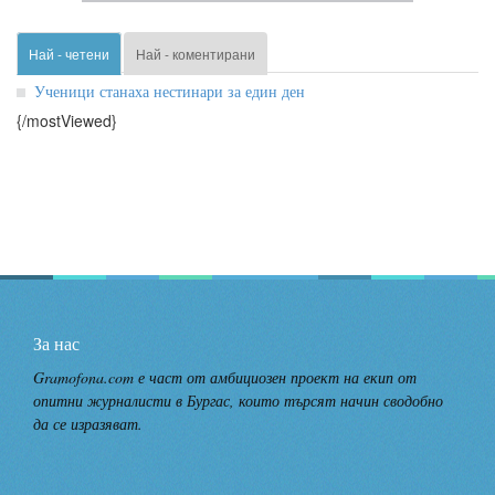
Най - четени
Най - коментирани
Ученици станаха нестинари за един ден
{/mostViewed}
За нас
Gramofona.com е част от амбициозен проект на екип от
опитни журналисти в Бургас, които търсят начин сводобно
да се изразяват.