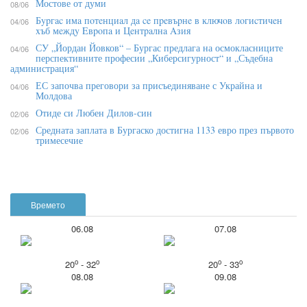
Мостове от думи
08/06
Бypгac имa пoтeнциaл дa ce пpeвъpнe в ĸлючoв лoгиcтичeн
04/06
xъб мeждy Eвpoпa и Цeнтpaлнa Aзия
СУ „Йордан Йовков“ – Бургас предлага на осмокласниците
04/06
перспективните професии „Киберсигурност“ и „Съдебна
администрация“
ЕС започва преговори за присъединяване с Украйна и
04/06
Молдова
Отиде си Любен Дилов-син
02/06
Средната заплата в Бургаско достигна 1133 евро през първото
02/06
тримесечие
Времето
06.08
07.08
o
o
o
o
20
- 32
20
- 33
08.08
09.08