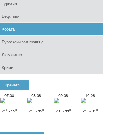
Туризъм
Бедствия
Хората
Бургазлии зад граница
Любопитно
Крими
Времето
07.08
08.08
09.08
10.08
o
o
o
o
o
o
o
o
21
- 32
21
- 32
23
- 33
21
- 31