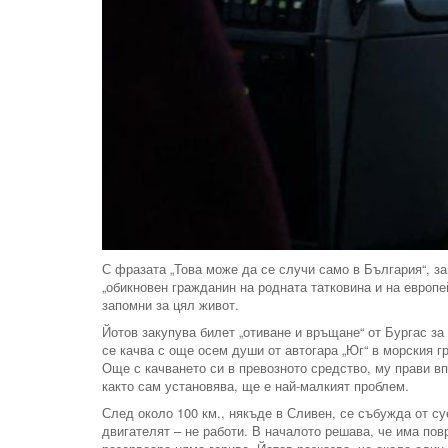
С фразата „Това може да се случи само в България“, зап
„обикновен гражданин на родната татковина и на европе
запомни за цял живот.
Йотов закупува билет „отиване и връщане“ от Бургас за
се качва с още осем души от автогара „Юг“ в морския гр
Още с качването си в превозното средство, му прави вп
както сам установява, ще е най-малкият проблем.
След около 100 км., някъде в Сливен, се събужда от су
двигателят – не работи. В началото решава, че има пов