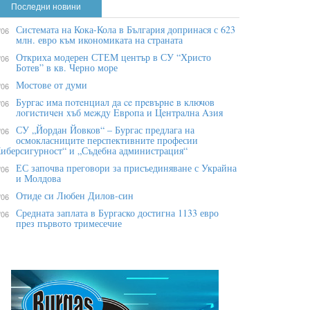
Последни новини
Системата на Кока-Кола в България допринася с 623
/06
млн. евро към икономиката на страната
Откриха модерен СТЕМ център в СУ “Христо
/06
Ботев” в кв. Черно море
Мостове от думи
/06
Бypгac имa пoтeнциaл дa ce пpeвъpнe в ĸлючoв
/06
лoгиcтичeн xъб мeждy Eвpoпa и Цeнтpaлнa Aзия
СУ „Йордан Йовков“ – Бургас предлага на
/06
осмокласниците перспективните професии
иберсигурност“ и „Съдебна администрация“
ЕС започва преговори за присъединяване с Украйна
/06
и Молдова
Отиде си Любен Дилов-син
/06
Средната заплата в Бургаско достигна 1133 евро
/06
през първото тримесечие