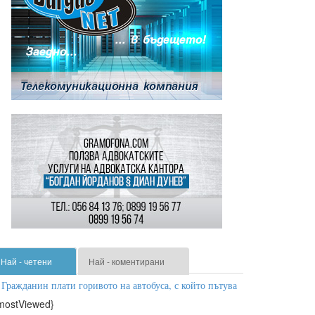
Най - четени
Най - коментирани
Гражданин плати горивото на автобуса, с който пътува
mostViewed}