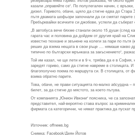
резервоара няма гориво. Йотов разказва, че около еди
казали „оправяйте се“. По полулегален начин, с връзки,
дизел. Горивото, обаче, щяло да стигне едва до Стара З
пътя двамата шофьори започнали да си смятат парите за
Пребърквайки всичките си джобове, успели да съберат о
„В автобуса вече бяхме станали около 15 души (след ка
гарата час и половина да дойдем от другия край на Сли
известно тюхкане и звънене на колеги за пари по пътя 
реших да взема нещата в свои ръце .... нямаше какво д
типично по български мрънкаха за закъснението“, разка
Той им казал, че ще лети и в 9 ч. трябва да е в София,
заредят гориво, само да стигне навреме в столицата. И 
благополучно поема по маршрута си. В столицата, от ф
взима обратно парите.
Това, обаче, не прави ситуацията по-малко абсурдна – п
билет, за да стигне до мястото, за което пътува.
От компанията „Юнион Ивкони“ поясниха, че са запозна
представител, най-вероятно става въпрос за криминален
фирмата са категорични, че нямат практика да пускат п
Източник: offnews.bg
Снимка: Facebook/Деян Йотов