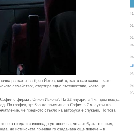
16
08
08
04
04
„К
04
очва разказът на Деян Йотов, който, както сам казва – като
02
йското семейство“, стартира едно пътешествие, което ще
02
 София с фирма „Юнион Ивкони“. На 22 януари, в 1 ч. през нощта,
ад. По график, трябва да пристигне в София в 7 ч. сутринта.
ечатление, че предното стъкло на автобуса е спукано. Но това,
етене в града и с изненада установява, че автобусът е спрял,
реда, но истинската причина го озадачава още повече – в