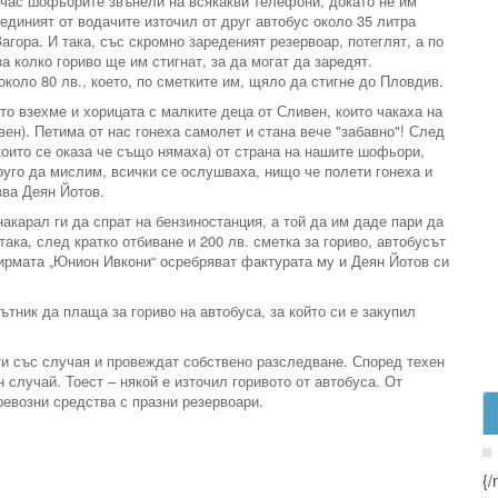
н час шофьорите звънели на всякакви телефони, докато не им
 единият от водачите източил от друг автобус около 35 литра
агора. И така, със скромно зареденият резервоар, потеглят, а по
 колко гориво ще им стигнат, за да могат да заредят.
коло 80 лв., което, по сметките им, щяло да стигне до Пловдив.
то взехме и хорицата с малките деца от Сливен, които чакаха на
вен). Петима от нас гонеха самолет и стана вече "забавно"! След
(които се оказа че също нямаха) от страна на нашите шофьори,
руго да мислим, всички се ослушваха, нищо че полети гонеха и
зва Деян Йотов.
 накарал ги да спрат на бензиностанция, а той да им даде пари да
така, след кратко отбиване и 200 лв. сметка за гориво, автобусът
ирмата „Юнион Ивкони“ осребряват фактурата му и Деян Йотов си
ътник да плаща за гориво на автобуса, за който си е закупил
ти със случая и провеждат собствено разследване. Според техен
 случай. Тоест – някой е източил горивото от автобуса. От
ревозни средства с празни резервоари.
{/