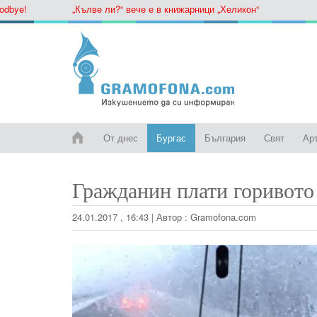
e!
„Кълве ли?“ вече е в книжарници „Хеликон“
От днес
Бургас
България
Свят
Ар
Гражданин плати горивото 
24.01.2017 , 16:43
|
Автор :
Gramofona.com