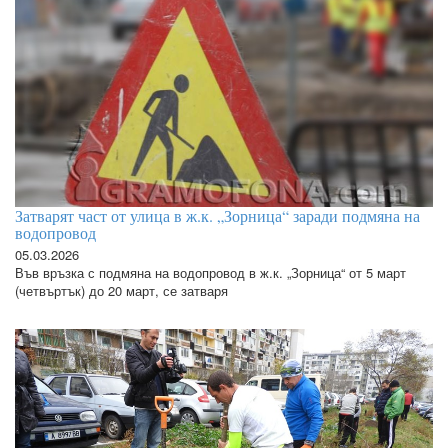
Затварят част от улица в ж.к. „Зорница“ заради подмяна на
водопровод
05.03.2026
Във връзка с подмяна на водопровод в ж.к. „Зорница“ от 5 март
(четвъртък) до 20 март, се затваря