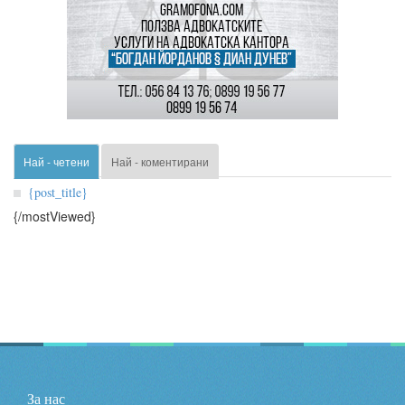
Най - четени
Най - коментирани
{post_title}
{/mostViewed}
За нас