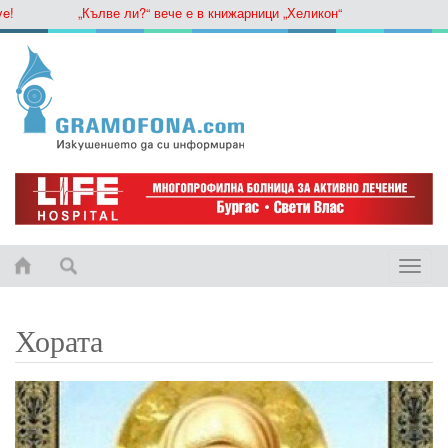
„Кълве ли?“ вече е в книжарници „Хеликон“
Toggle
naviga
Хората