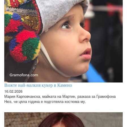
Вижте най-малкия кукер в Камено
16.02.2026
Мария Карпoвчанска, майката на Мартин, разказа за Грамофона
Нюз, че цяла година е подготвяла костюма му.