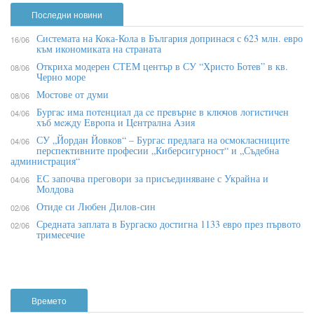
Последни новини
Системата на Кока-Кола в България допринася с 623 млн. евро
16/06
към икономиката на страната
Откриха модерен СТЕМ център в СУ “Христо Ботев” в кв.
08/06
Черно море
Мостове от думи
08/06
Бypгac имa пoтeнциaл дa ce пpeвъpнe в ĸлючoв лoгиcтичeн
04/06
xъб мeждy Eвpoпa и Цeнтpaлнa Aзия
СУ „Йордан Йовков“ – Бургас предлага на осмокласниците
04/06
перспективните професии „Киберсигурност“ и „Съдебна
администрация“
ЕС започва преговори за присъединяване с Украйна и
04/06
Молдова
Отиде си Любен Дилов-син
02/06
Средната заплата в Бургаско достигна 1133 евро през първото
02/06
тримесечие
Времето