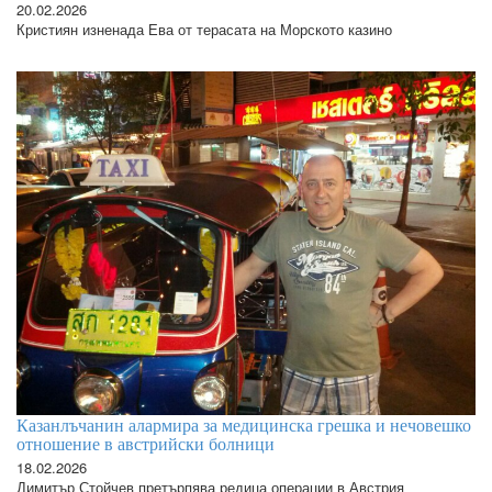
20.02.2026
Кристиян изненада Ева от терасата на Морското казино
Казанлъчанин алармира за медицинска грешка и нечовешко
отношение в австрийски болници
18.02.2026
Димитър Стойчев претърпява редица операции в Австрия