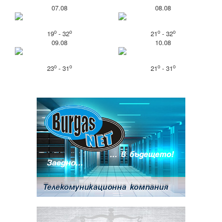
07.08
08.08
o
o
o
o
19
- 32
21
- 32
09.08
10.08
o
o
o
o
23
- 31
21
- 31