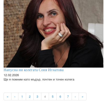
Напусна ни колегата Соня Игнатова
12.02.2026
Ще я помним като мъдър, почтен и точен колега
«
‹
1
2
3
4
5
6
7
›
»