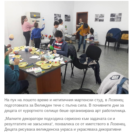
На пук на лошото време и нетипичния мартенски студ, в Лозенец
подготовката за Великден тече с пълна сила. В почивните дни за
децата от курортното селище беше организирана арт работилница.
„Малките декоратори подходиха сериозно към задачата си и
резултатите не закъсняха“, похвалиха се от кметството в Лозенец.
Децата рисуваха великденска украса и украсяваха декоративни