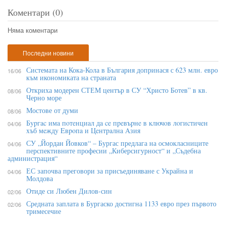
Коментари (0)
Няма коментари
Последни новини
Системата на Кока-Кола в България допринася с 623 млн. евро
16/06
към икономиката на страната
Откриха модерен СТЕМ център в СУ “Христо Ботев” в кв.
08/06
Черно море
Мостове от думи
08/06
Бypгac имa пoтeнциaл дa ce пpeвъpнe в ĸлючoв лoгиcтичeн
04/06
xъб мeждy Eвpoпa и Цeнтpaлнa Aзия
СУ „Йордан Йовков“ – Бургас предлага на осмокласниците
04/06
перспективните професии „Киберсигурност“ и „Съдебна
администрация“
ЕС започва преговори за присъединяване с Украйна и
04/06
Молдова
Отиде си Любен Дилов-син
02/06
Средната заплата в Бургаско достигна 1133 евро през първото
02/06
тримесечие