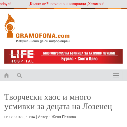
ye!
„Кълве ли?“ вече е в книжарници „Хеликон“
Toggle
naviga
Творчески хаос и много
усмивки за децата на Лозенец
26.03.2018 , 13:04
|
Автор :
Женя Петкова